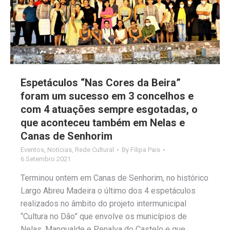
Espetáculos “Nas Cores da Beira”
foram um sucesso em 3 concelhos e
com 4 atuações sempre esgotadas, o
que aconteceu também em Nelas e
Canas de Senhorim
Eventos
,
Notícias
,
Rede Cultural
By
Filipa Pais
6 Setembro 2021
Terminou ontem em Canas de Senhorim, no histórico
Largo Abreu Madeira o último dos 4 espetáculos
realizados no âmbito do projeto intermunicipal
“Cultura no Dão” que envolve os municípios de
Nelas, Mangualde e Penalva do Castelo e que