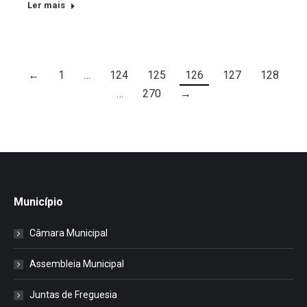
Ler mais
←
1
…
124
125
126
127
128
…
270
→
Município
Câmara Municipal
Assembleia Municipal
Juntas de Freguesia