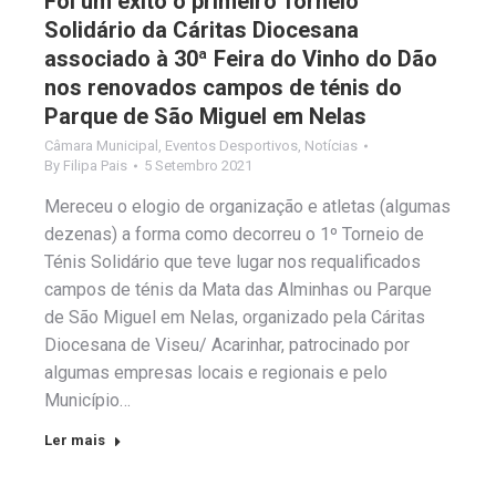
Foi um êxito o primeiro Torneio
Solidário da Cáritas Diocesana
associado à 30ª Feira do Vinho do Dão
nos renovados campos de ténis do
Parque de São Miguel em Nelas
Câmara Municipal
,
Eventos Desportivos
,
Notícias
By
Filipa Pais
5 Setembro 2021
Mereceu o elogio de organização e atletas (algumas
dezenas) a forma como decorreu o 1º Torneio de
Ténis Solidário que teve lugar nos requalificados
campos de ténis da Mata das Alminhas ou Parque
de São Miguel em Nelas, organizado pela Cáritas
Diocesana de Viseu/ Acarinhar, patrocinado por
algumas empresas locais e regionais e pelo
Município…
Ler mais