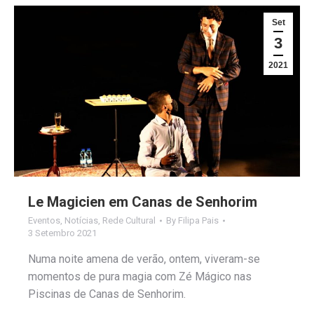
Set
3
2021
Le Magicien em Canas de Senhorim
Eventos
,
Notícias
,
Rede Cultural
By
Filipa Pais
3 Setembro 2021
Numa noite amena de verão, ontem, viveram-se
momentos de pura magia com Zé Mágico nas
Piscinas de Canas de Senhorim.