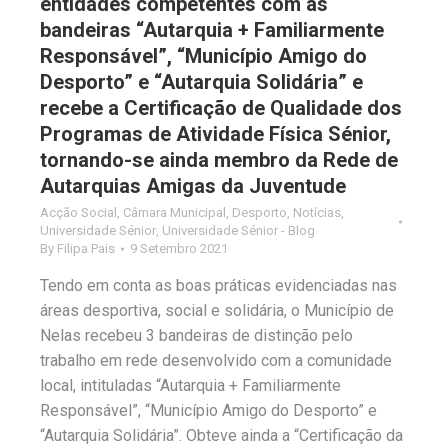
entidades competentes com as
bandeiras “Autarquia + Familiarmente
Responsável”, “Município Amigo do
Desporto” e “Autarquia Solidária” e
recebe a Certificação de Qualidade dos
Programas de Atividade Física Sénior,
tornando-se ainda membro da Rede de
Autarquias Amigas da Juventude
Acção Social
,
Câmara Municipal
,
Desporto
,
Notícias
,
Universidade Sénior
,
Universidade Sénior - Blog
By
Filipa Pais
9 Setembro 2021
Tendo em conta as boas práticas evidenciadas nas
áreas desportiva, social e solidária, o Município de
Nelas recebeu 3 bandeiras de distinção pelo
trabalho em rede desenvolvido com a comunidade
local, intituladas “Autarquia + Familiarmente
Responsável”, “Município Amigo do Desporto” e
“Autarquia Solidária”. Obteve ainda a “Certificação da