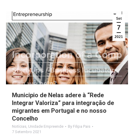
Set
7
2021
Municipio de Nelas adere à “Rede
Integrar Valoriza” para integração de
migrantes em Portugal e no nosso
Concelho
Notícias
,
Unidade Empreende
By
Filipa Pais
7 Setembro 2021