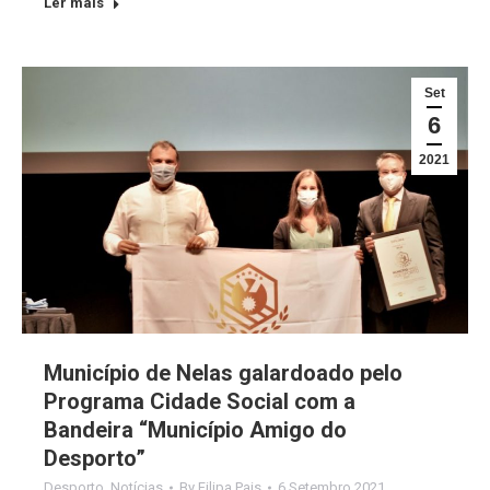
Ler mais
Set
6
2021
Município de Nelas galardoado pelo
Programa Cidade Social com a
Bandeira “Município Amigo do
Desporto”
Desporto
,
Notícias
By
Filipa Pais
6 Setembro 2021