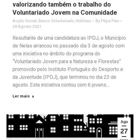
valorizando também o trabalho do
Voluntariado Jovem na Comunidade
Acção Social
,
Banco Voluntariado
,
Notícias
By
Filipa Pais
28 Agosto 2021
Resultante de uma candidatura ao IPDJ, o Município
de Nelas arrancou no passado dia 3 de agosto com
uma iniciativa no âmbito do programa do
“Voluntariado Jovem para a Natureza e Florestas”
promovido pelo Instituto Português do Desporto e
da Juventude (IPDJ), que terminou no dia 23 de
agosto. Esta iniciativa contou com 6 jovens…
Ler mais
Ago
27