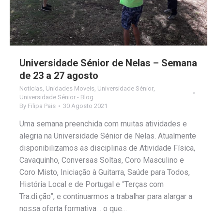
Universidade Sénior de Nelas – Semana
de 23 a 27 agosto
Notícias
,
Unidades Moveis
,
Universidade Sénior
,
Universidade Sénior - Blog
By
Filipa Pais
30 Agosto 2021
Uma semana preenchida com muitas atividades e
alegria na Universidade Sénior de Nelas. Atualmente
disponibilizamos as disciplinas de Atividade Física,
Cavaquinho, Conversas Soltas, Coro Masculino e
Coro Misto, Iniciação à Guitarra, Saúde para Todos,
História Local e de Portugal e “Terças com
Tra.di.ção”, e continuarmos a trabalhar para alargar a
nossa oferta formativa… o que…