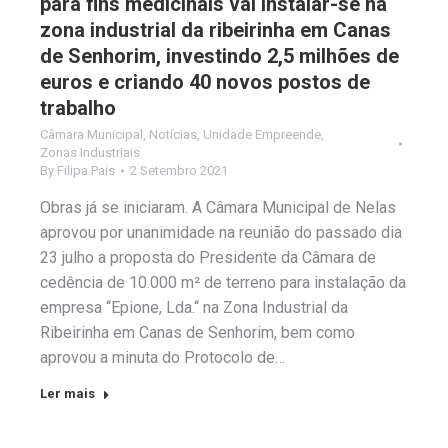
para fins medicinais vai instalar-se na
zona industrial da ribeirinha em Canas
de Senhorim, investindo 2,5 milhões de
euros e criando 40 novos postos de
trabalho
Câmara Municipal
,
Notícias
,
Unidade Empreende
,
Zonas Industriais
By
Filipa Pais
2 Setembro 2021
Obras já se iniciaram. A Câmara Municipal de Nelas
aprovou por unanimidade na reunião do passado dia
23 julho a proposta do Presidente da Câmara de
cedência de 10.000 m² de terreno para instalação da
empresa “Epione, Lda.“ na Zona Industrial da
Ribeirinha em Canas de Senhorim, bem como
aprovou a minuta do Protocolo de…
Ler mais