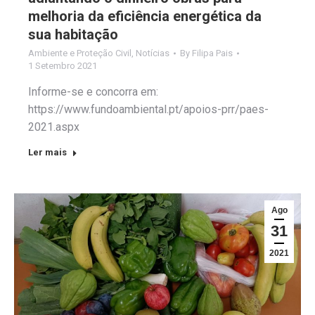
melhoria da eficiência energética da
sua habitação
Ambiente e Proteção Civil
,
Notícias
By
Filipa Pais
1 Setembro 2021
Informe-se e concorra em:
https://www.fundoambiental.pt/apoios-prr/paes-
2021.aspx
Ler mais
Ago
31
2021