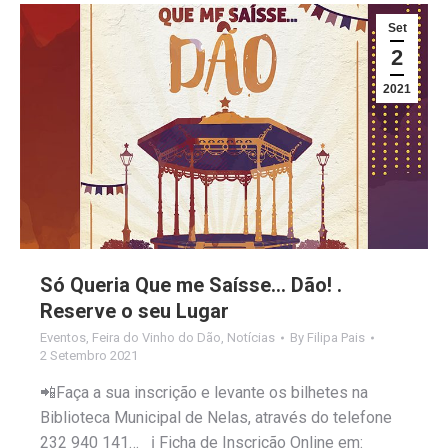
Set
2
2021
Só Queria Que me Saísse… Dão! .
Reserve o seu Lugar
Eventos
,
Feira do Vinho do Dão
,
Notícias
By
Filipa Pais
2 Setembro 2021
📲Faça a sua inscrição e levante os bilhetes na
Biblioteca Municipal de Nelas, através do telefone
232 940 141… ℹ Ficha de Inscrição Online em: