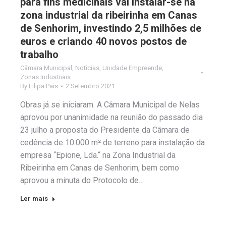
para fins medicinais vai instalar-se na
zona industrial da ribeirinha em Canas
de Senhorim, investindo 2,5 milhões de
euros e criando 40 novos postos de
trabalho
Câmara Municipal
,
Notícias
,
Unidade Empreende
,
Zonas Industriais
By
Filipa Pais
2 Setembro 2021
Obras já se iniciaram. A Câmara Municipal de Nelas
aprovou por unanimidade na reunião do passado dia
23 julho a proposta do Presidente da Câmara de
cedência de 10.000 m² de terreno para instalação da
empresa “Epione, Lda.“ na Zona Industrial da
Ribeirinha em Canas de Senhorim, bem como
aprovou a minuta do Protocolo de…
Ler mais