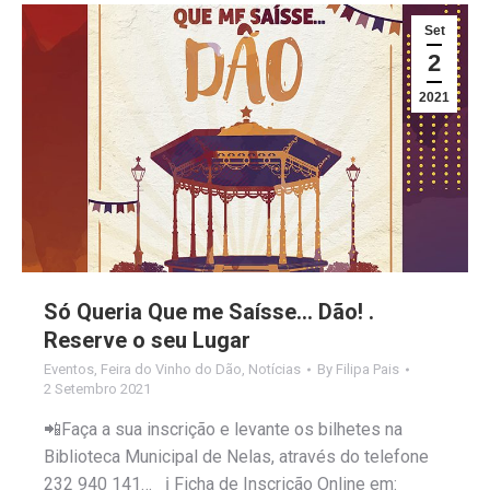
Set
2
2021
Só Queria Que me Saísse… Dão! .
Reserve o seu Lugar
Eventos
,
Feira do Vinho do Dão
,
Notícias
By
Filipa Pais
2 Setembro 2021
📲Faça a sua inscrição e levante os bilhetes na
Biblioteca Municipal de Nelas, através do telefone
232 940 141… ℹ Ficha de Inscrição Online em: