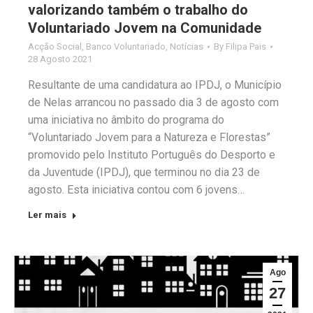
valorizando também o trabalho do
Voluntariado Jovem na Comunidade
Acção Social
,
Banco Voluntariado
,
Notícias
By
Filipa Pais
28 Agosto 2021
Resultante de uma candidatura ao IPDJ, o Município
de Nelas arrancou no passado dia 3 de agosto com
uma iniciativa no âmbito do programa do
“Voluntariado Jovem para a Natureza e Florestas”
promovido pelo Instituto Português do Desporto e
da Juventude (IPDJ), que terminou no dia 23 de
agosto. Esta iniciativa contou com 6 jovens…
Ler mais
Ago
27