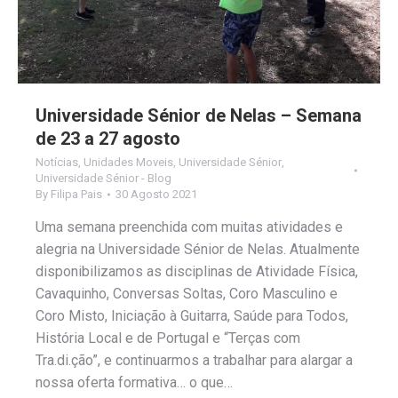
Universidade Sénior de Nelas – Semana
de 23 a 27 agosto
Notícias
,
Unidades Moveis
,
Universidade Sénior
,
Universidade Sénior - Blog
By
Filipa Pais
30 Agosto 2021
Uma semana preenchida com muitas atividades e
alegria na Universidade Sénior de Nelas. Atualmente
disponibilizamos as disciplinas de Atividade Física,
Cavaquinho, Conversas Soltas, Coro Masculino e
Coro Misto, Iniciação à Guitarra, Saúde para Todos,
História Local e de Portugal e “Terças com
Tra.di.ção”, e continuarmos a trabalhar para alargar a
nossa oferta formativa… o que…