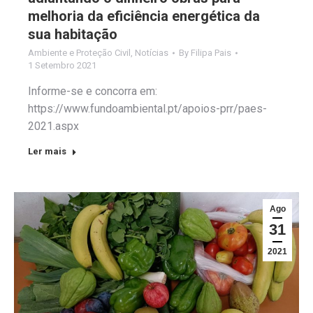
melhoria da eficiência energética da
sua habitação
Ambiente e Proteção Civil
,
Notícias
By
Filipa Pais
1 Setembro 2021
Informe-se e concorra em:
https://www.fundoambiental.pt/apoios-prr/paes-
2021.aspx
Ler mais
Ago
31
2021