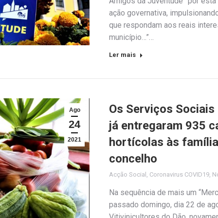
Amigos da Juventude” por esta “
ação governativa, impulsionando
que respondam aos reais inter
município…”…
Ler mais
Os Serviços Sociais
Ago
24
já entregaram 935 c
hortícolas às famíli
2021
concelho
Acção Social
,
Coronavirus COVID19
,
No
Na sequência de mais um “Merca
passado domingo, dia 22 de ago
Vitivinicultores do Dão, novame