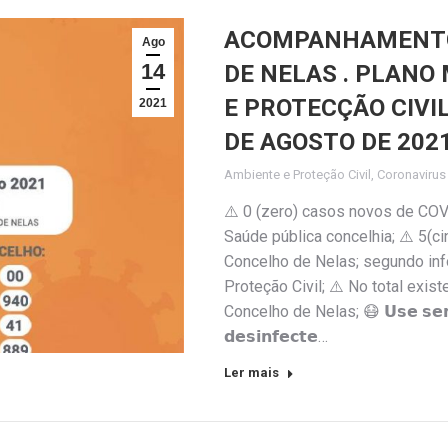
ACOMPANHAMENTO 
Ago
14
DE NELAS . PLANO
E PROTECÇÃO CIVIL
2021
DE AGOSTO DE 202
Ambiente e Proteção Civil
,
Coronaviru
⚠️ 0 (zero) casos novos de COV
Saúde pública concelhia; ⚠️ 5(
Concelho de Nelas; segundo inf
Proteção Civil; ⚠️ No total exi
Concelho de Nelas; 😷 𝗨𝘀𝗲 𝘀𝗲𝗺𝗽
𝗱𝗲𝘀𝗶𝗻𝗳𝗲𝗰𝘁𝗲…
Ler mais