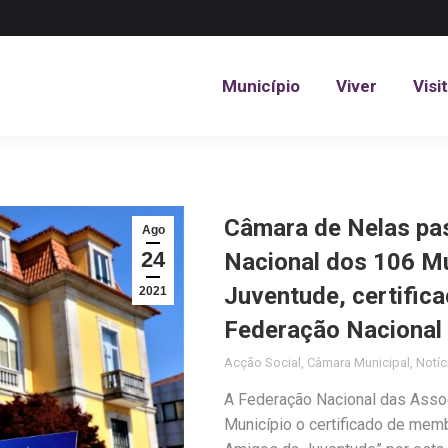
Município
Viver
Visi
Município
Viver
Visi
Câmara de Nelas pas
Ago
24
Nacional dos 106 M
Juventude, certific
2021
Federação Nacional
Acção Social
,
Câmara Municipal
,
Notíc
A Federação Nacional das Assoc
Município o certificado de mem