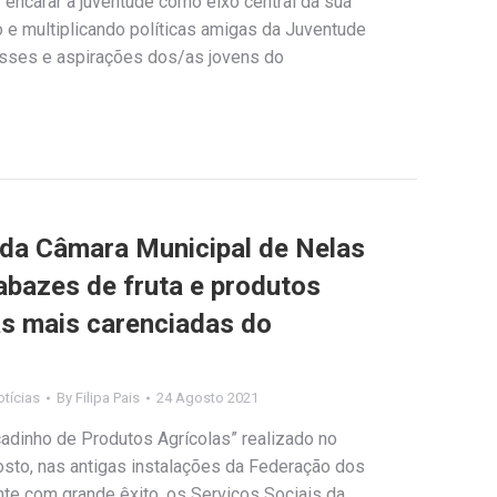
encarar a juventude como eixo central da sua
 e multiplicando políticas amigas da Juventude
esses e aspirações dos/as jovens do
 da Câmara Municipal de Nelas
abazes de fruta e produtos
as mais carenciadas do
tícias
By
Filipa Pais
24 Agosto 2021
dinho de Produtos Agrícolas” realizado no
sto, nas antigas instalações da Federação dos
nte com grande êxito, os Serviços Sociais da