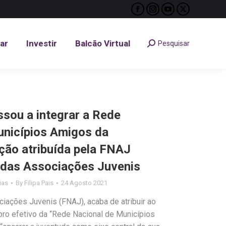
Facebook
Instagram
YouTube
X
tar
Investir
Balcão Virtual
Pesquisar
Search:
page
page
page
page
opens
opens
opens
opens
tar
Investir
Balcão Virtual
Pesquisar
Search:
in
in
in
in
new
new
new
new
window
window
window
window
sou a integrar a Rede
unicípios Amigos da
ação atribuída pela FNAJ
 das Associações Juvenis
ias
By
Filipa Pais
24 Agosto 2021
iações Juvenis (FNAJ), acaba de atribuir ao
bro efetivo da “Rede Nacional de Municípios