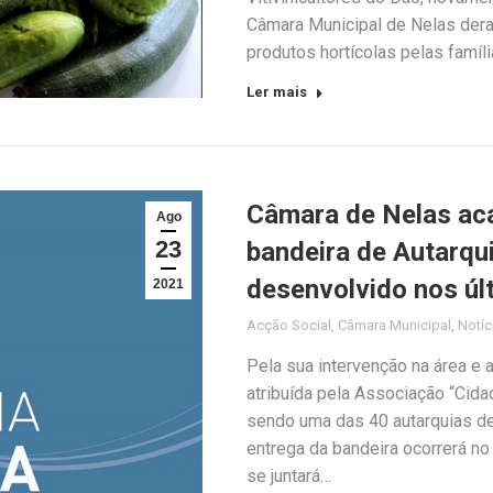
Câmara Municipal de Nelas deram
produtos hortícolas pelas famí
Ler mais
Câmara de Nelas aca
Ago
23
bandeira de Autarqui
desenvolvido nos úl
2021
Acção Social
,
Câmara Municipal
,
Notíc
Pela sua intervenção na área e 
atribuída pela Associação “Cidad
sendo uma das 40 autarquias de 
entrega da bandeira ocorrerá no
se juntará…