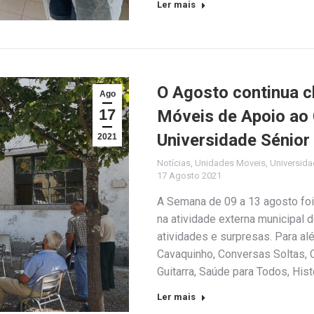
Ler mais
O Agosto continua c
Ago
17
Móveis de Apoio ao
Universidade Sénior
2021
Notícias
,
Unidades Moveis
,
Universida
17 Agosto 2021
A Semana de 09 a 13 agosto fo
na atividade externa municipal
atividades e surpresas. Para alé
Cavaquinho, Conversas Soltas, C
Guitarra, Saúde para Todos, Hist
Ler mais