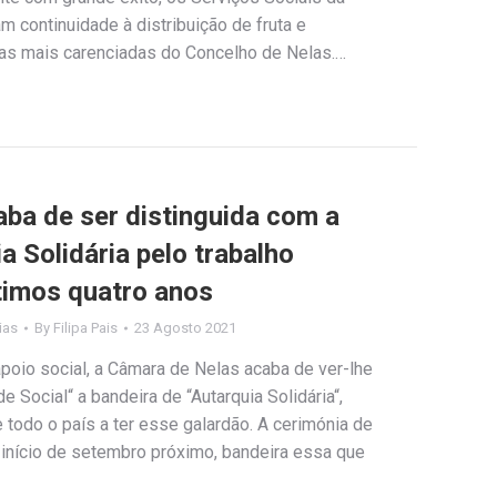
 continuidade à distribuição de fruta e
lias mais carenciadas do Concelho de Nelas.…
ba de ser distinguida com a
a Solidária pelo trabalho
timos quatro anos
ias
By
Filipa Pais
23 Agosto 2021
apoio social, a Câmara de Nelas acaba de ver-lhe
e Social“ a bandeira de “Autarquia Solidária“,
todo o país a ter esse galardão. A cerimónia de
 início de setembro próximo, bandeira essa que