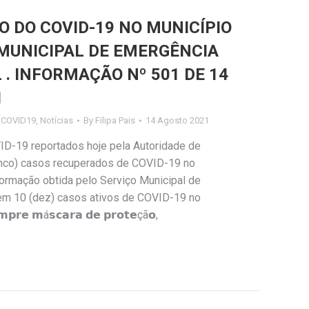
DO COVID-19 NO MUNICÍPIO
 MUNICIPAL DE EMERGÊNCIA
 . INFORMAÇÃO Nº 501 DE 14
1
s COVID19
,
Notícias
By
Filipa Pais
14 Agosto 2021
ID-19 reportados hoje pela Autoridade de
cinco) casos recuperados de COVID-19 no
ormação obtida pelo Serviço Municipal de
stem 10 (dez) casos ativos de COVID-19 no
𝗿𝗲 𝗺á𝘀𝗰𝗮𝗿𝗮 𝗱𝗲 𝗽𝗿𝗼𝘁𝗲çã𝗼,