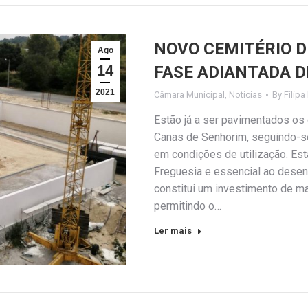
NOVO CEMITÉRIO 
Ago
14
FASE ADIANTADA 
2021
Câmara Municipal
,
Notícias
By
Filipa
Estão já a ser pavimentados os
Canas de Senhorim, seguindo-se
em condições de utilização. Est
Freguesia e essencial ao desen
constitui um investimento de ma
permitindo o…
Ler mais