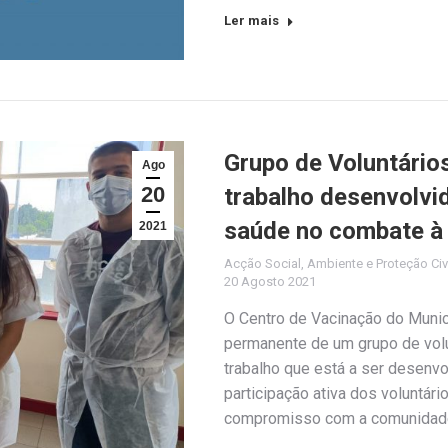
Ler mais
Grupo de Voluntári
Ago
20
trabalho desenvolvid
saúde no combate à
2021
Acção Social
,
Ambiente e Proteção Civ
20 Agosto 2021
O Centro de Vacinação do Munic
permanente de um grupo de vol
trabalho que está a ser desenvo
participação ativa dos voluntár
compromisso com a comunidade 