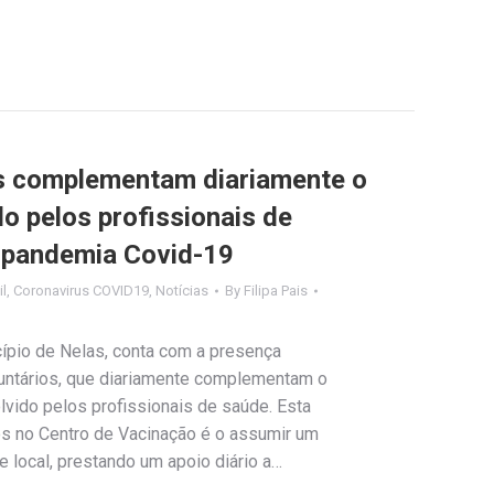
os complementam diariamente o
o pelos profissionais de
 pandemia Covid-19
il
,
Coronavirus COVID19
,
Notícias
By
Filipa Pais
ípio de Nelas, conta com a presença
untários, que diariamente complementam o
lvido pelos profissionais de saúde. Esta
ios no Centro de Vacinação é o assumir um
local, prestando um apoio diário a…