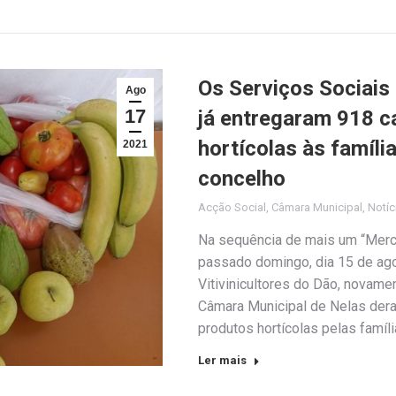
Os Serviços Sociais
Ago
17
já entregaram 918 c
hortícolas às famíli
2021
concelho
Acção Social
,
Câmara Municipal
,
Notíc
Na sequência de mais um “Merca
passado domingo, dia 15 de ago
Vitivinicultores do Dão, novame
Câmara Municipal de Nelas deram
produtos hortícolas pelas famí
Ler mais