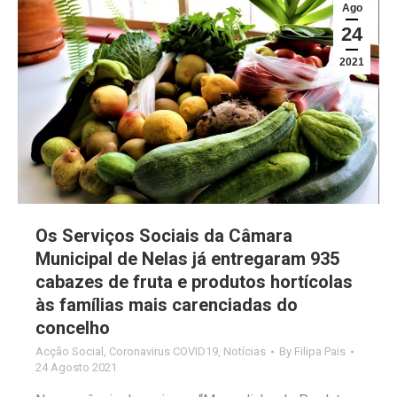
Ago
24
2021
Os Serviços Sociais da Câmara
Municipal de Nelas já entregaram 935
cabazes de fruta e produtos hortícolas
às famílias mais carenciadas do
concelho
Acção Social
,
Coronavirus COVID19
,
Notícias
By
Filipa Pais
24 Agosto 2021