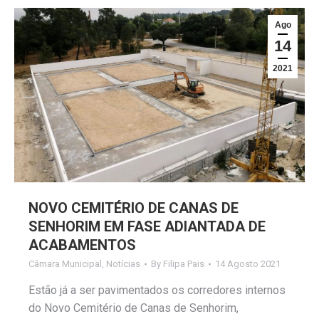
Ago
14
2021
NOVO CEMITÉRIO DE CANAS DE
SENHORIM EM FASE ADIANTADA DE
ACABAMENTOS
Câmara Municipal
,
Notícias
By
Filipa Pais
14 Agosto 2021
Estão já a ser pavimentados os corredores internos
do Novo Cemitério de Canas de Senhorim,