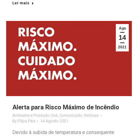
Ler mais
Ago
14
2021
Alerta para Risco Máximo de Incêndio
Ambiente e Proteção Civil
,
Comunicado
,
Notícias
By
Filipa Pais
14 Agosto 2021
Devido à subida de temperatura e consequente