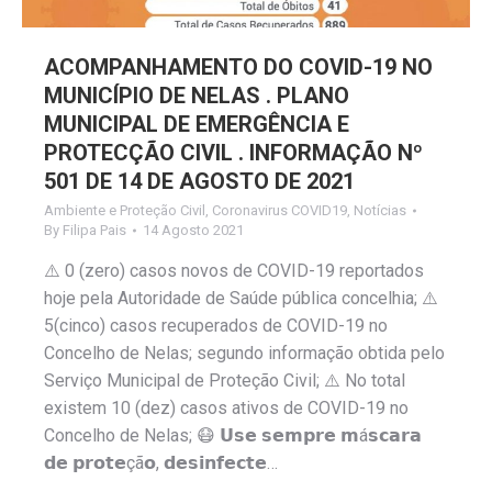
ACOMPANHAMENTO DO COVID-19 NO
MUNICÍPIO DE NELAS . PLANO
MUNICIPAL DE EMERGÊNCIA E
PROTECÇÃO CIVIL . INFORMAÇÃO Nº
501 DE 14 DE AGOSTO DE 2021
Ambiente e Proteção Civil
,
Coronavirus COVID19
,
Notícias
By
Filipa Pais
14 Agosto 2021
⚠️ 0 (zero) casos novos de COVID-19 reportados
hoje pela Autoridade de Saúde pública concelhia; ⚠️
5(cinco) casos recuperados de COVID-19 no
Concelho de Nelas; segundo informação obtida pelo
Serviço Municipal de Proteção Civil; ⚠️ No total
existem 10 (dez) casos ativos de COVID-19 no
Concelho de Nelas; 😷 𝗨𝘀𝗲 𝘀𝗲𝗺𝗽𝗿𝗲 𝗺á𝘀𝗰𝗮𝗿𝗮
𝗱𝗲 𝗽𝗿𝗼𝘁𝗲çã𝗼, 𝗱𝗲𝘀𝗶𝗻𝗳𝗲𝗰𝘁𝗲…