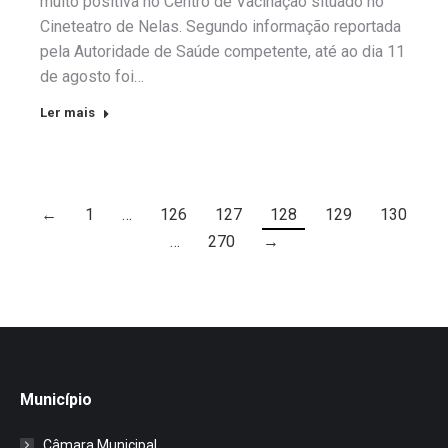
muito positiva no Centro de Vacinação situado no
Cineteatro de Nelas. Segundo informação reportada
pela Autoridade de Saúde competente, até ao dia 11
de agosto foi…
Ler mais
←
1
…
126
127
128
129
130
…
270
→
Município
Câmara Municipal