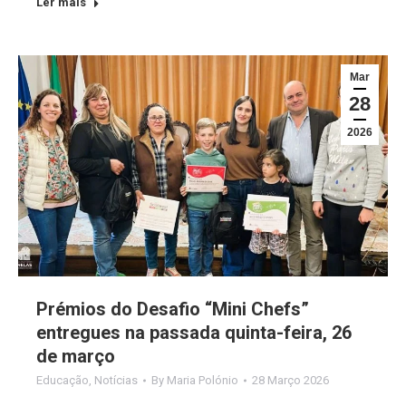
Ler mais
Mar
28
2026
Prémios do Desafio “Mini Chefs”
entregues na passada quinta-feira, 26
de março
Educação
,
Notícias
By
Maria Polónio
28 Março 2026