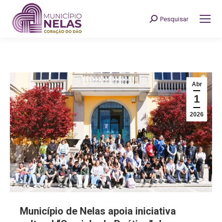
Pesquisar
Search:
Abr
1
2026
Município de Nelas apoia iniciativa