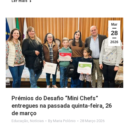
Ler mais
Mar
28
2026
Prémios do Desafio “Mini Chefs”
entregues na passada quinta-feira, 26
de março
Educação
,
Notícias
By
Maria Polónio
28 Março 2026