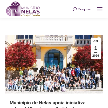
Pesquisar
Search:
Abr
1
2026
Município de Nelas apoia iniciativa