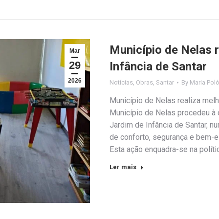
Município de Nelas 
Mar
29
Infância de Santar
2026
Notícias
,
Obras
,
Santar
By
Maria Pol
Município de Nelas realiza melh
Município de Nelas procedeu à 
Jardim de Infância de Santar, n
de conforto, segurança e bem-e
Esta ação enquadra-se na polít
Ler mais