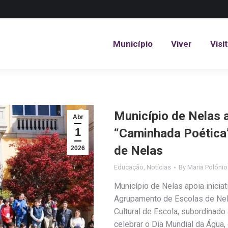
Município
Viver
Visi
Município
Viver
Visi
Município de Nelas ap
Abr
1
“Caminhada Poética
de Nelas
2026
Educação
,
Notícias
By
Maria Polónio
Município de Nelas apoia iniciat
Agrupamento de Escolas de Nel
Cultural de Escola, subordinado
celebrar o Dia Mundial da Água,