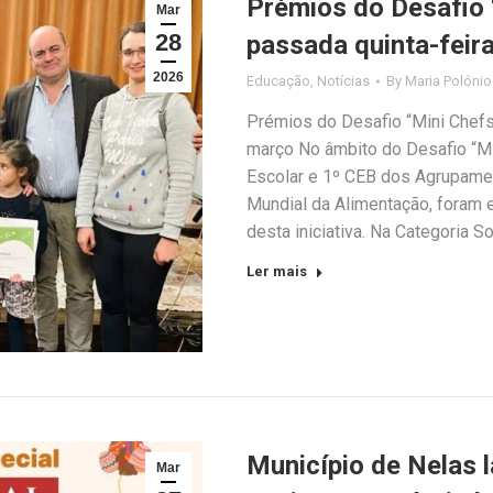
Prémios do Desafio 
Mar
28
passada quinta-feir
2026
Educação
,
Notícias
By
Maria Polónio
Prémios do Desafio “Mini Chefs
março No âmbito do Desafio “Mi
Escolar e 1º CEB dos Agrupame
Mundial da Alimentação, foram
desta iniciativa. Na Categoria So
Ler mais
Município de Nelas
Mar