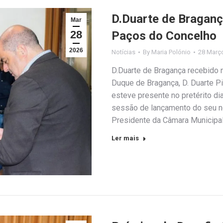
D.Duarte de Braganç
Mar
28
Paços do Concelho
2026
Notícias
By
Maria Polónio
28 Març
D.Duarte de Bragança recebido
Duque de Bragança, D. Duarte Pi
esteve presente no pretérito di
sessão de lançamento do seu no
Presidente da Câmara Municipa
Ler mais