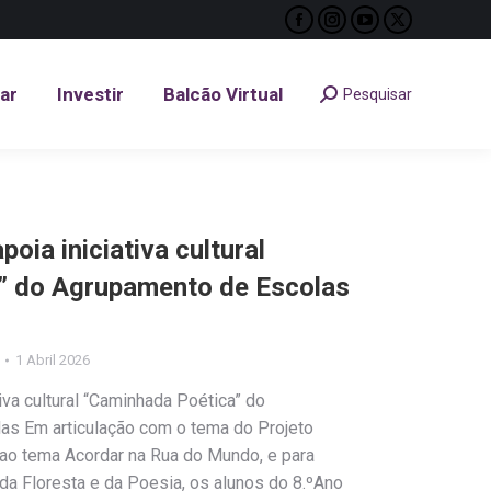
Facebook
Instagram
YouTube
X
tar
Investir
Balcão Virtual
Pesquisar
Search:
page
page
page
page
opens
opens
opens
opens
tar
Investir
Balcão Virtual
Pesquisar
Search:
in
in
in
in
new
new
new
new
window
window
window
window
oia iniciativa cultural
” do Agrupamento de Escolas
1 Abril 2026
iva cultural “Caminhada Poética” do
as Em articulação com o tema do Projeto
 ao tema Acordar na Rua do Mundo, e para
 da Floresta e da Poesia, os alunos do 8.ºAno