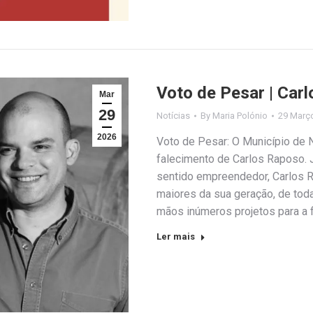
Voto de Pesar | Car
Mar
29
Notícias
By
Maria Polónio
29 Març
2026
Voto de Pesar: O Município de 
falecimento de Carlos Raposo. 
sentido empreendedor, Carlos R
maiores da sua geração, de toda
mãos inúmeros projetos para a f
Ler mais