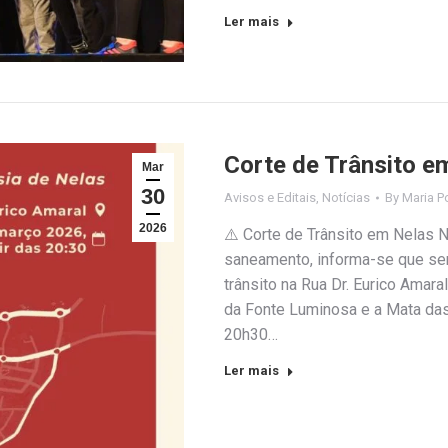
Ler mais
Corte de Trânsito e
Mar
30
Avisos e Editais
,
Notícias
By
Maria P
2026
⚠️ Corte de Trânsito em Nelas N
saneamento, informa-se que ser
trânsito na Rua Dr. Eurico Amara
da Fonte Luminosa e a Mata das A
20h30…
Ler mais