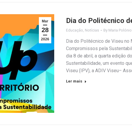
Dia do Politécnico d
Mar
28
Educação
,
Notícias
By
Maria Polónio
2026
Dia do Politécnico de Viseu no 
Compromissos pela Sustentabili
dia 8 de abril, a quarta edição 
Sustentabilidade, um evento que 
Viseu (IPV), a ADIV Viseu– As
Ler mais