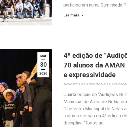
participaram numa Caminhada Po
Ler mais
4ª edição de “Audiçõ
Mar
30
70 alunos da AMAN e
e expressividade
2026
Academia de Artes de Nelas
,
Educaçã
Quarta edição de “Audições Bri
Municipal de Artes de Nelas em 
Cineteatro Municipal de Nelas a
a última sessão da 4ª edição de
disciplina “Todos ao…