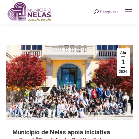
Pesquisar
Search:
Abr
1
2026
Município de Nelas apoia iniciativa