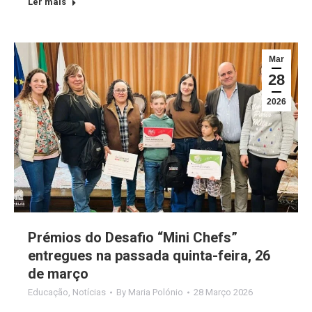
Ler mais
Mar
28
2026
Prémios do Desafio “Mini Chefs”
entregues na passada quinta-feira, 26
de março
Educação
,
Notícias
By
Maria Polónio
28 Março 2026