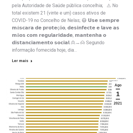
pela Autoridade de Saúde pública concelhia; ⚠️ No
total existem 21 (vinte e um) casos ativos de
COVID-19 no Concelho de Nelas; 😷 𝗨𝘀𝗲 𝘀𝗲𝗺𝗽𝗿𝗲
𝗺á𝘀𝗰𝗮𝗿𝗮 𝗱𝗲 𝗽𝗿𝗼𝘁𝗲çã𝗼, 𝗱𝗲𝘀𝗶𝗻𝗳𝗲𝗰𝘁𝗲 𝗲 𝗹𝗮𝘃𝗲 𝗮𝘀
𝗺ã𝗼𝘀 𝗰𝗼𝗺 𝗿𝗲𝗴𝘂𝗹𝗮𝗿𝗶𝗱𝗮𝗱𝗲, 𝗺𝗮𝗻𝘁𝗲𝗻𝗵𝗮 𝗼
𝗱𝗶𝘀𝘁𝗮𝗻𝗰𝗶𝗮𝗺𝗲𝗻𝘁𝗼 𝘀𝗼𝗰𝗶𝗮𝗹 🙎↔️🙍 Segundo
informação fornecida hoje, dia…
Ler mais
Ago
1
2021