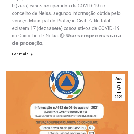
0 (zero) casos recuperados de COVID-19 no
concelho de Nelas, segundo informação obtida pelo
serviço Municipal de Proteção Civil; ⚠️ No total
existem 17 (dezassete) casos ativos de COVID-19
no Concelho de Nelas; 😷 𝗨𝘀𝗲 𝘀𝗲𝗺𝗽𝗿𝗲 𝗺á𝘀𝗰𝗮𝗿𝗮
𝗱𝗲 𝗽𝗿𝗼𝘁𝗲çã𝗼,…
Ler mais
Ago
5
2021