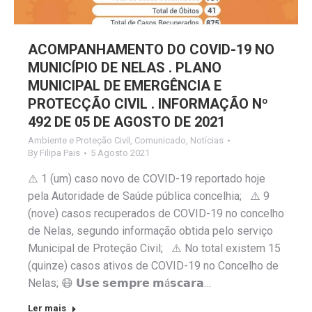
ACOMPANHAMENTO DO COVID-19 NO
MUNICÍPIO DE NELAS . PLANO
MUNICIPAL DE EMERGÊNCIA E
PROTECÇÃO CIVIL . INFORMAÇÃO Nº
492 DE 05 DE AGOSTO DE 2021
Ambiente e Proteção Civil
,
Comunicado
,
Notícias
By
Filipa Pais
5 Agosto 2021
⚠️ 1 (um) caso novo de COVID-19 reportado hoje
pela Autoridade de Saúde pública concelhia; ⚠️ 9
(nove) casos recuperados de COVID-19 no concelho
de Nelas, segundo informação obtida pelo serviço
Municipal de Proteção Civil; ⚠️ No total existem 15
(quinze) casos ativos de COVID-19 no Concelho de
Nelas; 😷 𝗨𝘀𝗲 𝘀𝗲𝗺𝗽𝗿𝗲 𝗺á𝘀𝗰𝗮𝗿𝗮…
Ler mais