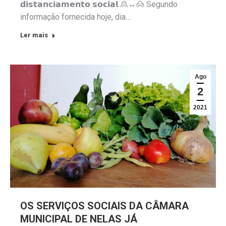
𝗱𝗶𝘀𝘁𝗮𝗻𝗰𝗶𝗮𝗺𝗲𝗻𝘁𝗼 𝘀𝗼𝗰𝗶𝗮𝗹 🙎↔️🙍 Segundo
informação fornecida hoje, dia…
Ler mais
Ago
2
2021
OS SERVIÇOS SOCIAIS DA CÂMARA
MUNICIPAL DE NELAS JÁ