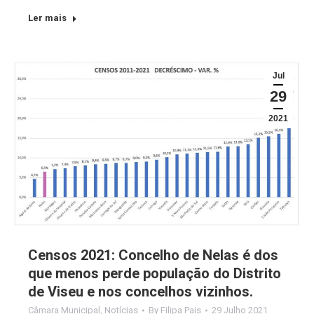
Ler mais
Jul
29
2021
Censos 2021: Concelho de Nelas é dos
que menos perde população do Distrito
de Viseu e nos concelhos vizinhos.
Câmara Municipal
,
Notícias
By
Filipa Pais
29 Julho 2021