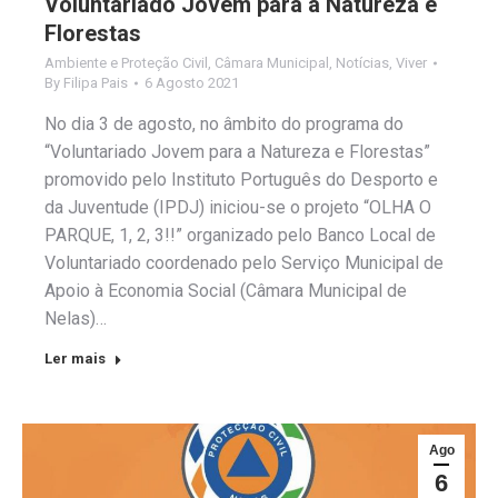
Voluntariado Jovem para a Natureza e
Florestas
Ambiente e Proteção Civil
,
Câmara Municipal
,
Notícias
,
Viver
By
Filipa Pais
6 Agosto 2021
No dia 3 de agosto, no âmbito do programa do
“Voluntariado Jovem para a Natureza e Florestas”
promovido pelo Instituto Português do Desporto e
da Juventude (IPDJ) iniciou-se o projeto “OLHA O
PARQUE, 1, 2, 3!!” organizado pelo Banco Local de
Voluntariado coordenado pelo Serviço Municipal de
Apoio à Economia Social (Câmara Municipal de
Nelas)…
Ler mais
Ago
6