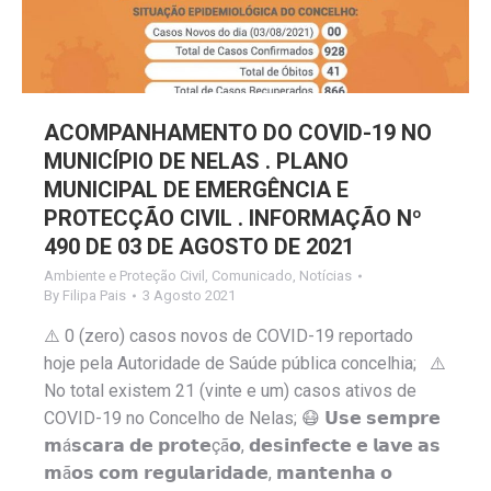
ACOMPANHAMENTO DO COVID-19 NO
MUNICÍPIO DE NELAS . PLANO
MUNICIPAL DE EMERGÊNCIA E
PROTECÇÃO CIVIL . INFORMAÇÃO Nº
490 DE 03 DE AGOSTO DE 2021
Ambiente e Proteção Civil
,
Comunicado
,
Notícias
By
Filipa Pais
3 Agosto 2021
⚠️ 0 (zero) casos novos de COVID-19 reportado
hoje pela Autoridade de Saúde pública concelhia; ⚠️
No total existem 21 (vinte e um) casos ativos de
COVID-19 no Concelho de Nelas; 😷 𝗨𝘀𝗲 𝘀𝗲𝗺𝗽𝗿𝗲
𝗺á𝘀𝗰𝗮𝗿𝗮 𝗱𝗲 𝗽𝗿𝗼𝘁𝗲çã𝗼, 𝗱𝗲𝘀𝗶𝗻𝗳𝗲𝗰𝘁𝗲 𝗲 𝗹𝗮𝘃𝗲 𝗮𝘀
𝗺ã𝗼𝘀 𝗰𝗼𝗺 𝗿𝗲𝗴𝘂𝗹𝗮𝗿𝗶𝗱𝗮𝗱𝗲, 𝗺𝗮𝗻𝘁𝗲𝗻𝗵𝗮 𝗼