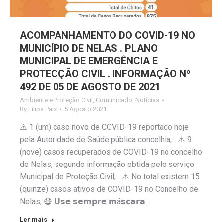
ACOMPANHAMENTO DO COVID-19 NO
MUNICÍPIO DE NELAS . PLANO
MUNICIPAL DE EMERGÊNCIA E
PROTECÇÃO CIVIL . INFORMAÇÃO Nº
492 DE 05 DE AGOSTO DE 2021
Ambiente e Proteção Civil
,
Comunicado
,
Notícias
By
Filipa Pais
5 Agosto 2021
⚠️ 1 (um) caso novo de COVID-19 reportado hoje
pela Autoridade de Saúde pública concelhia; ⚠️ 9
(nove) casos recuperados de COVID-19 no concelho
de Nelas, segundo informação obtida pelo serviço
Municipal de Proteção Civil; ⚠️ No total existem 15
(quinze) casos ativos de COVID-19 no Concelho de
Nelas; 😷 𝗨𝘀𝗲 𝘀𝗲𝗺𝗽𝗿𝗲 𝗺á𝘀𝗰𝗮𝗿𝗮…
Ler mais