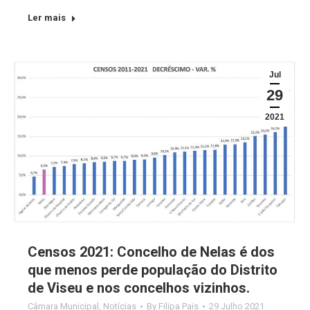
Ler mais
Jul
29
2021
Censos 2021: Concelho de Nelas é dos
que menos perde população do Distrito
de Viseu e nos concelhos vizinhos.
Câmara Municipal
,
Notícias
By
Filipa Pais
29 Julho 2021