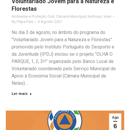
Voluntariado Jovem para a Natureza e
Florestas
Ambiente e Proteção Civil
,
Câmara Municipal
,
Notícias
,
Viver
By
Filipa Pais
6 Agosto 2021
No dia 3 de agosto, no âmbito do programa do
“Voluntariado Jovem para a Natureza e Florestas”
promovido pelo Instituto Português do Desporto e
da Juventude (IPDJ) iniciou-se o projeto “OLHA O
PARQUE, 1, 2, 3!!” organizado pelo Banco Local de
Voluntariado coordenado pelo Serviço Municipal de
Apoio à Economia Social (Câmara Municipal de
Nelas)…
Ler mais
Ago
6