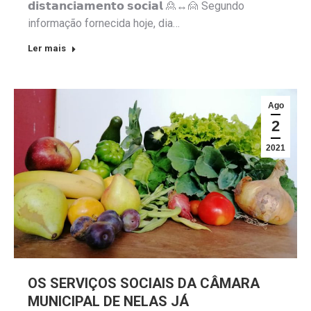
𝗱𝗶𝘀𝘁𝗮𝗻𝗰𝗶𝗮𝗺𝗲𝗻𝘁𝗼 𝘀𝗼𝗰𝗶𝗮𝗹 🙎↔️🙍 Segundo
informação fornecida hoje, dia…
Ler mais
Ago
2
2021
OS SERVIÇOS SOCIAIS DA CÂMARA
MUNICIPAL DE NELAS JÁ