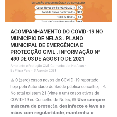
ACOMPANHAMENTO DO COVID-19 NO
MUNICÍPIO DE NELAS . PLANO
MUNICIPAL DE EMERGÊNCIA E
PROTECÇÃO CIVIL . INFORMAÇÃO Nº
490 DE 03 DE AGOSTO DE 2021
Ambiente e Proteção Civil
,
Comunicado
,
Notícias
By
Filipa Pais
3 Agosto 2021
⚠️ 0 (zero) casos novos de COVID-19 reportado
hoje pela Autoridade de Saúde pública concelhia; ⚠️
No total existem 21 (vinte e um) casos ativos de
COVID-19 no Concelho de Nelas; 😷 𝗨𝘀𝗲 𝘀𝗲𝗺𝗽𝗿𝗲
𝗺á𝘀𝗰𝗮𝗿𝗮 𝗱𝗲 𝗽𝗿𝗼𝘁𝗲çã𝗼, 𝗱𝗲𝘀𝗶𝗻𝗳𝗲𝗰𝘁𝗲 𝗲 𝗹𝗮𝘃𝗲 𝗮𝘀
𝗺ã𝗼𝘀 𝗰𝗼𝗺 𝗿𝗲𝗴𝘂𝗹𝗮𝗿𝗶𝗱𝗮𝗱𝗲, 𝗺𝗮𝗻𝘁𝗲𝗻𝗵𝗮 𝗼