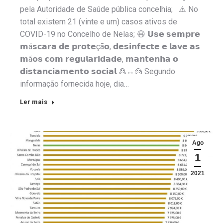
pela Autoridade de Saúde pública concelhia; ⚠️ No
total existem 21 (vinte e um) casos ativos de
COVID-19 no Concelho de Nelas; 😷 𝗨𝘀𝗲 𝘀𝗲𝗺𝗽𝗿𝗲
𝗺á𝘀𝗰𝗮𝗿𝗮 𝗱𝗲 𝗽𝗿𝗼𝘁𝗲çã𝗼, 𝗱𝗲𝘀𝗶𝗻𝗳𝗲𝗰𝘁𝗲 𝗲 𝗹𝗮𝘃𝗲 𝗮𝘀
𝗺ã𝗼𝘀 𝗰𝗼𝗺 𝗿𝗲𝗴𝘂𝗹𝗮𝗿𝗶𝗱𝗮𝗱𝗲, 𝗺𝗮𝗻𝘁𝗲𝗻𝗵𝗮 𝗼
𝗱𝗶𝘀𝘁𝗮𝗻𝗰𝗶𝗮𝗺𝗲𝗻𝘁𝗼 𝘀𝗼𝗰𝗶𝗮𝗹 🙎↔️🙍 Segundo
informação fornecida hoje, dia…
Ler mais
Ago
1
2021