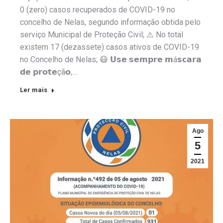
0 (zero) casos recuperados de COVID-19 no
concelho de Nelas, segundo informação obtida pelo
serviço Municipal de Proteção Civil; ⚠️ No total
existem 17 (dezassete) casos ativos de COVID-19
no Concelho de Nelas; 😷 𝗨𝘀𝗲 𝘀𝗲𝗺𝗽𝗿𝗲 𝗺á𝘀𝗰𝗮𝗿𝗮
𝗱𝗲 𝗽𝗿𝗼𝘁𝗲çã𝗼,…
Ler mais
Ago
5
2021