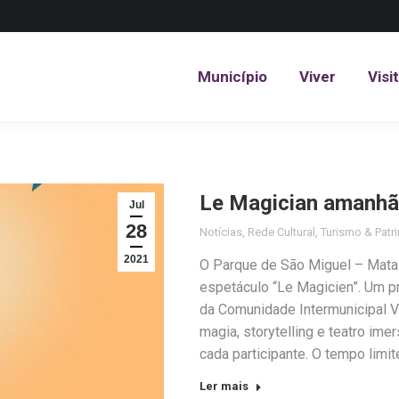
Município
Viver
Visi
Município
Viver
Visi
Le Magician amanhã
Jul
28
Notícias
,
Rede Cultural
,
Turismo & Patr
2021
O Parque de São Miguel – Mata d
espetáculo “Le Magicien”. Um pr
da Comunidade Intermunicipal 
magia, storytelling e teatro ime
cada participante. O tempo lim
Ler mais