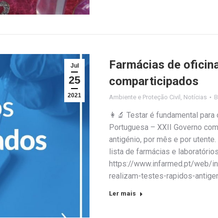
Farmácias de oficin
Jul
25
comparticipados
2021
Ambiente e Proteção Civil
,
Notícias
👩‍🔬 Testar é fundamental par
Portuguesa – XXII Governo comp
antigénio, por mês e por utente. 
lista de farmácias e laboratóri
https://www.infarmed.pt/web/in
realizam-testes-rapidos-antigen
Ler mais