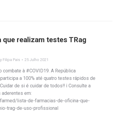
a que realizam testes TRag
By
Filipa Pais
25 Julho 2021
a o combate à #COVID19. A República
articipa a 100% até quatro testes rápidos de
Cuidar de si é cuidar de todos‼️ ℹ Consulte a
os aderentes em:
farmed/lista-de-farmacias-de-oficina-que-
io-trag-de-uso-profissional