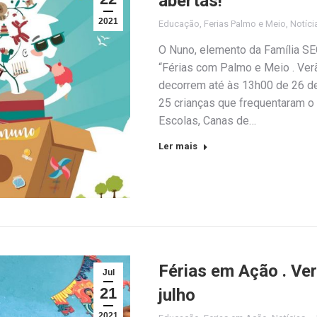
abertas!
2021
Educação
,
Ferias Palmo e Meio
,
Notíci
O Nuno, elemento da Família SEC
“Férias com Palmo e Meio . Verão
decorrem até às 13h00 de 26 de 
25 crianças que frequentaram 
Escolas, Canas de…
Ler mais
Férias em Ação . Ve
Jul
21
julho
2021