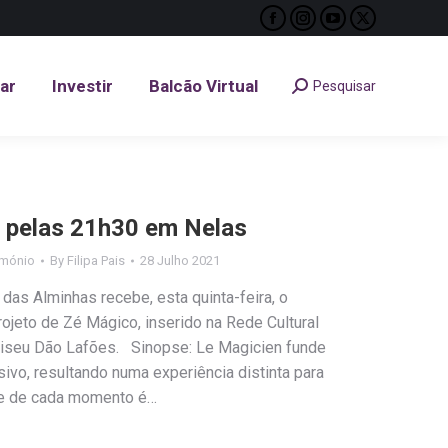
Facebook
Instagram
YouTube
X
tar
Investir
Balcão Virtual
Pesquisar
Search:
page
page
page
page
opens
opens
opens
opens
tar
Investir
Balcão Virtual
Pesquisar
Search:
in
in
in
in
new
new
new
new
window
window
window
window
 pelas 21h30 em Nelas
imónio
By
Filipa Pais
28 Julho 2021
as Alminhas recebe, esta quinta-feira, o
ojeto de Zé Mágico, inserido na Rede Cultural
Viseu Dão Lafões. Sinopse: Le Magicien funde
rsivo, resultando numa experiência distinta para
ite de cada momento é…