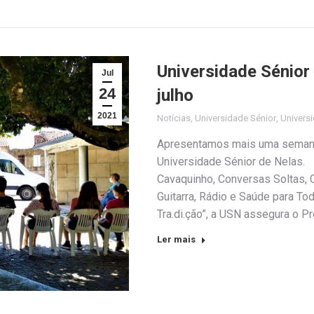
Universidade Sénior
Jul
24
julho
2021
Notícias
,
Universidade Sénior
,
Universi
Apresentamos mais uma semana 
Universidade Sénior de Nelas. P
Cavaquinho, Conversas Soltas, C
Guitarra, Rádio e Saúde para To
Tra.di.ção”, a USN assegura o P
Ler mais