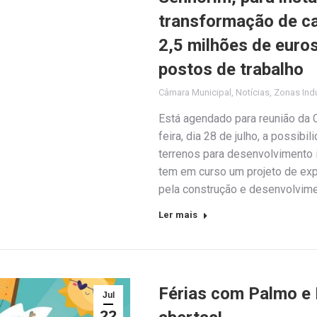
transformação de ca
2,5 milhões de euros
postos de trabalho
Câmara Municipal
,
Notícias
,
Zonas Indu
Está agendado para reunião da 
feira, dia 28 de julho, a possib
terrenos para desenvolvimento i
tem em curso um projeto de exp
pela construção e desenvolvim
Ler mais
Férias com Palmo e 
Jul
22