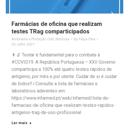
Farmácias de oficina que realizam
testes TRag comparticipados
Ambiente e Proteção Civil
,
Notícias
By
Filipa Pais
25 Julho 2021
👩‍🔬 Testar é fundamental para o combate à
#COVID19. A República Portuguesa – XXII Governo
comparticipa a 100% até quatro testes rápidos de
antigénio, por mês e por utente. Cuidar de si é cuidar
de todos‼️ ℹ Consulte a lista de farmácias e
laboratórios aderentes em:
https://www.infarmed.pt/web/infarmed/lista-de-
farmacias-de-oficina-que-realizam-testes-rapidos-
antigenio-trag-de-uso-profissional
Ler mais