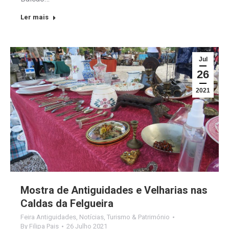
Ler mais
Jul
26
2021
Mostra de Antiguidades e Velharias nas
Caldas da Felgueira
Feira Antiguidades
,
Notícias
,
Turismo & Património
By
Filipa Pais
26 Julho 2021