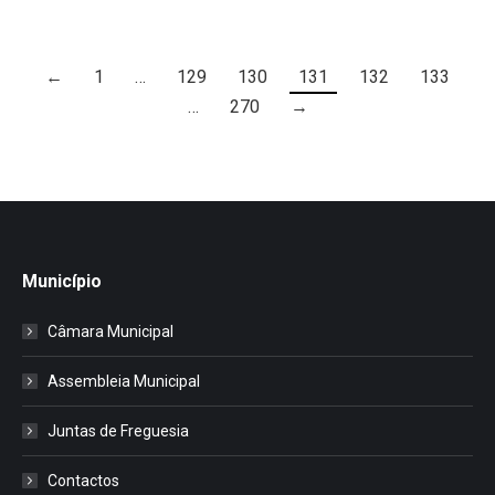
←
1
…
129
130
131
132
133
…
270
→
Município
Câmara Municipal
Assembleia Municipal
Juntas de Freguesia
Contactos