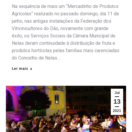
Na sequência de mais um “Mercadinho de Produtos
Agrícolas” realizado no passado domingo, dia 11 de
junho, nas antigas instalações da Federação dos
Vitivinicultores do Dão, novamente com grande
êxito, os Serviços Sociais da Câmara Municipal de
Nelas deram continuidade à distribuição de fruta e
produtos hortícolas pelas famílias mais carenciadas
do Concelho de Nelas.…
Ler mais
Jul
13
2021