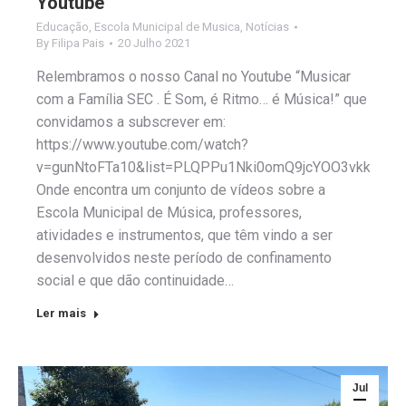
Youtube
Educação
,
Escola Municipal de Musica
,
Notícias
By
Filipa Pais
20 Julho 2021
Relembramos o nosso Canal no Youtube “Musicar
com a Família SEC . É Som, é Ritmo… é Música!” que
convidamos a subscrever em:
https://www.youtube.com/watch?
v=gunNtoFTa10&list=PLQPPu1Nki0omQ9jcYOO3vkkBsg
Onde encontra um conjunto de vídeos sobre a
Escola Municipal de Música, professores,
atividades e instrumentos, que têm vindo a ser
desenvolvidos neste período de confinamento
social e que dão continuidade…
Ler mais
Jul