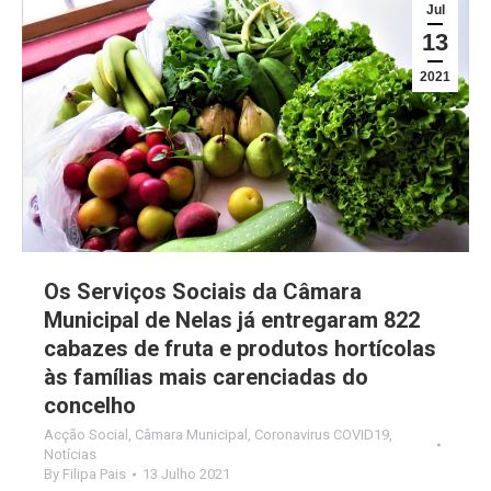
Jul
13
2021
Os Serviços Sociais da Câmara
Municipal de Nelas já entregaram 822
cabazes de fruta e produtos hortícolas
às famílias mais carenciadas do
concelho
Acção Social
,
Câmara Municipal
,
Coronavirus COVID19
,
Notícias
By
Filipa Pais
13 Julho 2021