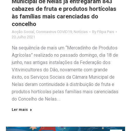
Municipal de Nelas já entregaram 843
cabazes de fruta e produtos hortícolas
às famílias mais carenciadas do
concelho
Acção Social
,
Coronavirus COVID19
,
Notícias
By
Filipa Pais
20 Julho 2021
Na sequência de mais um “Mercadinho de Produtos
Agrícolas” realizado no passado domingo, dia 18 de
junho, nas antigas instalações da Federação dos
Vitivinicultores do Dão, novamente com grande
êxito, os Serviços Sociais da Câmara Municipal de
Nelas deram continuidade à distribuição de fruta e
produtos hortícolas pelas famílias mais carenciadas
do Concelho de Nelas.…
Ler mais