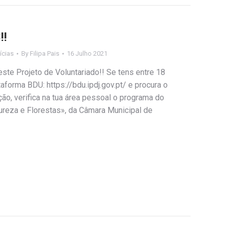
!!
ícias
By
Filipa Pais
16 Julho 2021
este Projeto de Voluntariado!! Se tens entre 18
taforma BDU: https://bdu.ipdj.gov.pt/ e procura o
ção, verifica na tua área pessoal o programa do
ureza e Florestas», da Câmara Municipal de