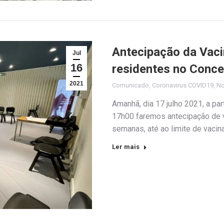
Antecipação da Vaci
Jul
16
residentes no Conce
2021
Comunicado
,
Coronavirus COVID19
,
No
Amanhã, dia 17 julho 2021, a pa
17h00 faremos antecipação de v
semanas, até ao limite de vacin
Ler mais