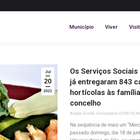
Município
Viver
Visi
Município
Viver
Visi
Os Serviços Sociais
Jul
20
já entregaram 843 c
hortícolas às famíli
2021
concelho
Acção Social
,
Coronavirus COVID19
,
No
Na sequência de mais um “Merca
passado domingo, dia 18 de jun