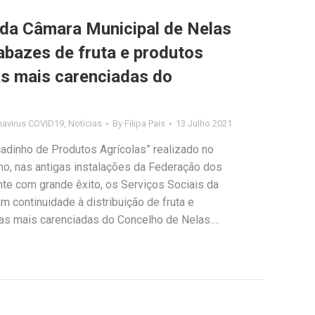
 da Câmara Municipal de Nelas
abazes de fruta e produtos
as mais carenciadas do
navirus COVID19
,
Notícias
By
Filipa Pais
13 Julho 2021
dinho de Produtos Agrícolas” realizado no
ho, nas antigas instalações da Federação dos
nte com grande êxito, os Serviços Sociais da
 continuidade à distribuição de fruta e
lias mais carenciadas do Concelho de Nelas.…