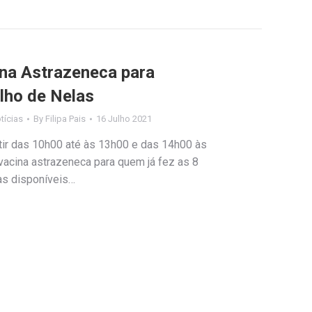
na Astrazeneca para
lho de Nelas
tícias
By
Filipa Pais
16 Julho 2021
rtir das 10h00 até às 13h00 e das 14h00 às
acina astrazeneca para quem já fez as 8
as disponíveis…