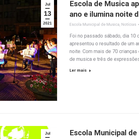
Escola de Musica ap
Jul
13
ano e ilumina noite 
2021
Escola Municipal de Musica
,
Notícias
Foi no passado sábado, dia 10 d
apresentou o resultado de um a
noite. Com mais de 70 crianças 
de musica e três de expressões
Ler mais
Escola Municipal de 
Jul