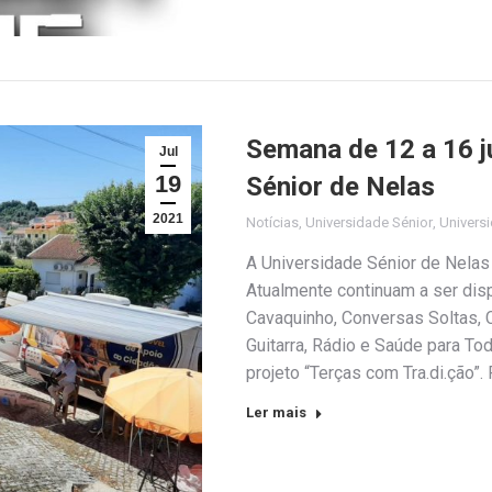
Semana de 12 a 16 j
Jul
19
Sénior de Nelas
2021
Notícias
,
Universidade Sénior
,
Universi
A Universidade Sénior de Nelas
Atualmente continuam a ser disp
Cavaquinho, Conversas Soltas, C
Guitarra, Rádio e Saúde para Tod
projeto “Terças com Tra.di.ção”
Ler mais