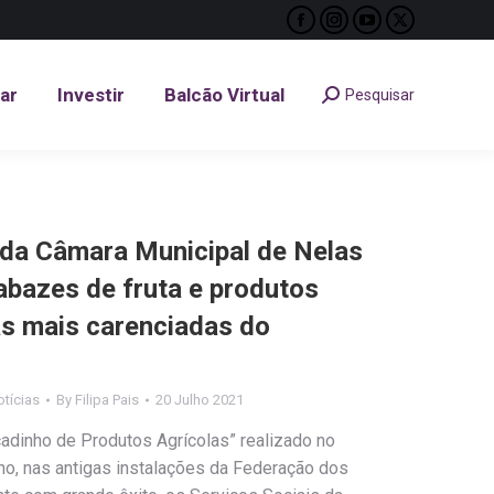
Facebook
Instagram
YouTube
X
tar
Investir
Balcão Virtual
Pesquisar
Search:
page
page
page
page
opens
opens
opens
opens
tar
Investir
Balcão Virtual
Pesquisar
Search:
in
in
in
in
new
new
new
new
window
window
window
window
 da Câmara Municipal de Nelas
abazes de fruta e produtos
as mais carenciadas do
tícias
By
Filipa Pais
20 Julho 2021
dinho de Produtos Agrícolas” realizado no
ho, nas antigas instalações da Federação dos