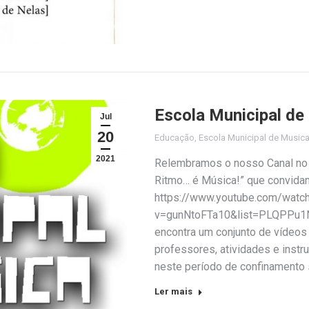
Escola Municipal de
Jul
20
Educação
,
Escola Municipal de Music
2021
Relembramos o nosso Canal no Y
Ritmo… é Música!” que convida
https://www.youtube.com/watc
v=gunNtoFTa10&list=PLQPPu
encontra um conjunto de vídeos
professores, atividades e inst
neste período de confinamento 
Ler mais