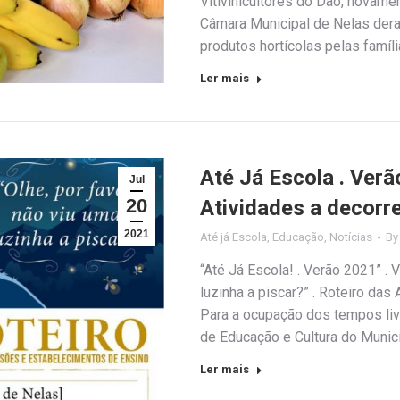
Vitivinicultores do Dão, novame
Câmara Municipal de Nelas deram
produtos hortícolas pelas famí
Ler mais
Até Já Escola . Verã
Jul
20
Atividades a decorre
2021
Até já Escola
,
Educação
,
Notícias
B
“Até Já Escola! . Verão 2021” . 
luzinha a piscar?” . Roteiro das
Para a ocupação dos tempos livr
de Educação e Cultura do Munic
Ler mais