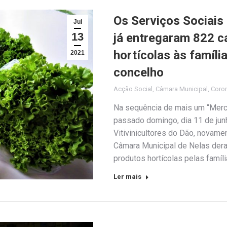
Os Serviços Sociais
Jul
13
já entregaram 822 c
hortícolas às famíli
2021
concelho
Acção Social
,
Câmara Municipal
,
Coro
Na sequência de mais um “Merca
passado domingo, dia 11 de jun
Vitivinicultores do Dão, novame
Câmara Municipal de Nelas deram
produtos hortícolas pelas famí
Ler mais