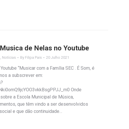
 Musica de Nelas no Youtube
a
,
Notícias
By
Filipa Pais
20 Julho 2021
outube “Musicar com a Família SEC . É Som, é
mos a subscrever em:
h?
1Nki0omQ9jcYOO3vkkBsgPPJJ_m0 Onde
 sobre a Escola Municipal de Música,
rumentos, que têm vindo a ser desenvolvidos
social e que dão continuidade…