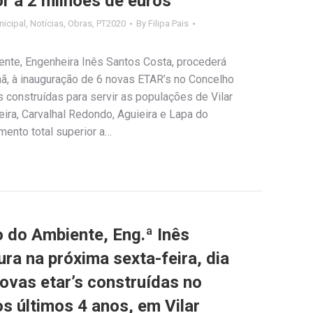
r a 2 milhões de euros
icipal
,
Notícias
,
Obras
,
PT2020
By
Filipa Pais
ente, Engenheira Inês Santos Costa, procederá
hã, à inauguração de 6 novas ETAR’s no Concelho
s construídas para servir as populações de Vilar
eira, Carvalhal Redondo, Aguieira e Lapa do
mento total superior a…
o do Ambiente, Eng.ª Inês
ra na próxima sexta-feira, dia
novas etar’s construídas no
s últimos 4 anos, em Vilar