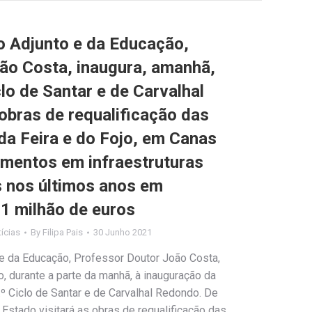
o Adjunto e da Educação,
ão Costa, inaugura, amanhã,
clo de Santar e de Carvalhal
obras de requalificação das
 da Feira e do Fojo, em Canas
imentos em infraestruturas
s nos últimos anos em
 1 milhão de euros
ícias
By
Filipa Pais
30 Junho 2021
 e da Educação, Professor Doutor João Costa,
o, durante a parte da manhã, à inauguração da
.º Ciclo de Santar e de Carvalhal Redondo. De
 Estado visitará as obras de requalificação das