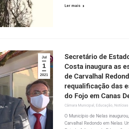
Ler mais
Secretário de Estad
Jul
1
Costa inaugura as es
de Carvalhal Redondo
2021
requalificação das e
do Fojo em Canas D
Câmara Municipal
,
Educação
,
Notícias
O Município de Nelas inaugurou,
Carvalhal Redondo em Nelas. Um