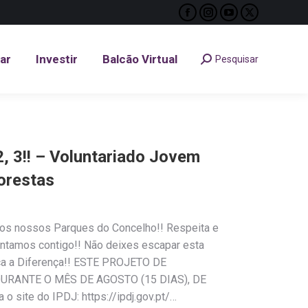
Facebook
Instagram
YouTube
X
tar
Investir
Balcão Virtual
Pesquisar
Search:
page
page
page
page
opens
opens
opens
opens
tar
Investir
Balcão Virtual
Pesquisar
Search:
in
in
in
in
new
new
new
new
window
window
window
window
 3!! – Voluntariado Jovem
lorestas
1
nos nossos Parques do Concelho!! Respeita e
ontamos contigo!! Não deixes escapar esta
rca a Diferença!! ESTE PROJETO DE
RANTE O MÊS DE AGOSTO (15 DIAS), DE
 site do IPDJ: https://ipdj.gov.pt/…