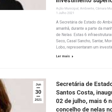
investimento superio
Ação Municipal
,
Ambiente
,
Câmara Mun
1 Julho 2021
A Secretária de Estado do Ambi
amanhã, durante a parte da man
de Nelas. Estas 6 infraestrutura
Seco, Casal Sancho, Santar, Mor
Lobo, representaram um investi
Ler mais
Secretária de Estad
Jun
30
Santos Costa, inaugu
02 de julho, mais 6 
2021
concelho de nelas no