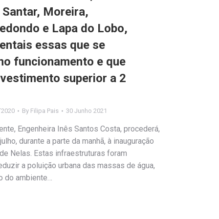
 Santar, Moreira,
Redondo e Lapa do Lobo,
ientais essas que se
no funcionamento e que
vestimento superior a 2
T2020
By
Filipa Pais
30 Junho 2021
ente, Engenheira Inês Santos Costa, procederá,
 julho, durante a parte da manhã, à inauguração
e Nelas. Estas infraestruturas foram
eduzir a poluição urbana das massas de água,
ão do ambiente…