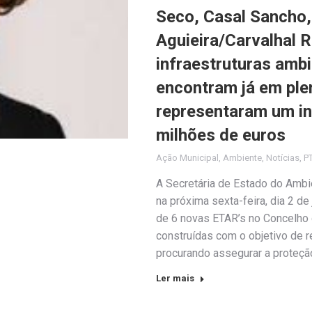
Seco, Casal Sancho,
Aguieira/Carvalhal 
infraestruturas amb
encontram já em ple
representaram um in
milhões de euros
Ação Municipal
,
Ambiente
,
Notícias
,
P
A Secretária de Estado do Ambi
na próxima sexta-feira, dia 2 de
de 6 novas ETAR’s no Concelho d
construídas com o objetivo de r
procurando assegurar a proteç
Ler mais