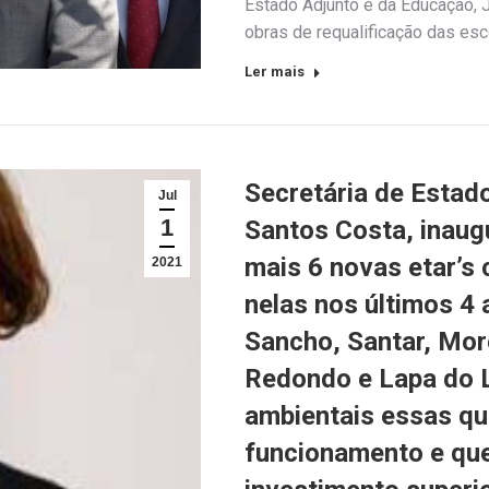
Estado Adjunto e da Educação, J
obras de requalificação das esc
Ler mais
Secretária de Estad
Jul
1
Santos Costa, inaugu
mais 6 novas etar’s
2021
nelas nos últimos 4 
Sancho, Santar, More
Redondo e Lapa do L
ambientais essas qu
funcionamento e qu