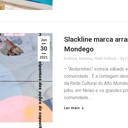
Slackline marca arra
Jun
30
Mondego
2021
Eventos
,
Notícias
,
Rede Cultural
By
F
– “Andorinhas” estreia sábado
comunidade É a contagem decre
da Rede Cultural do Alto Mondeg
julho, em Nelas e os grandes pr
comunidade.…
Ler mais