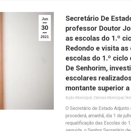
Secretário De Estad
Jun
30
professor Doutor Jo
as escolas do 1.º ci
2021
Redondo e visita as 
escolas do 1.º ciclo
De Senhorim, invest
escolares realizado
montante superior a
Ação Municipal
,
Câmara Municipal
,
Not
O Secretário de Estado Adjunto
procederá, amanhã, dia 1 de julh
requalificação das Escolas do 1
seguida, o Senhor Secretário de