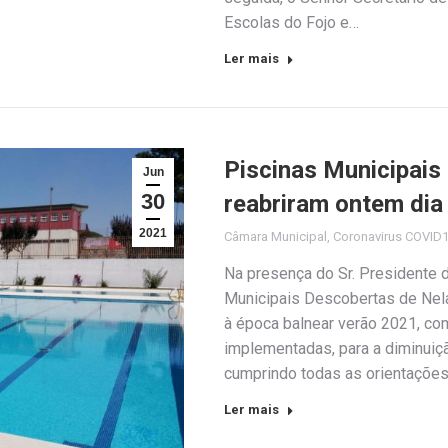
Escolas do Fojo e…
Ler mais
Piscinas Municipais
Jun
30
reabriram ontem dia
2021
Câmara Municipal
,
Coronavirus COVID
Na presença do Sr. Presidente d
Municipais Descobertas de Nelas
à época balnear verão 2021, co
implementadas, para a diminuiç
cumprindo todas as orientaçõe
Ler mais