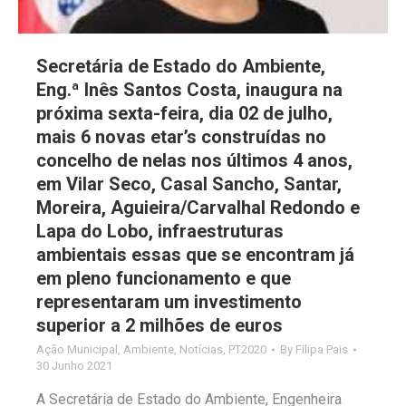
Secretária de Estado do Ambiente,
Eng.ª Inês Santos Costa, inaugura na
próxima sexta-feira, dia 02 de julho,
mais 6 novas etar’s construídas no
concelho de nelas nos últimos 4 anos,
em Vilar Seco, Casal Sancho, Santar,
Moreira, Aguieira/Carvalhal Redondo e
Lapa do Lobo, infraestruturas
ambientais essas que se encontram já
em pleno funcionamento e que
representaram um investimento
superior a 2 milhões de euros
Ação Municipal
,
Ambiente
,
Notícias
,
PT2020
By
Filipa Pais
30 Junho 2021
A Secretária de Estado do Ambiente, Engenheira