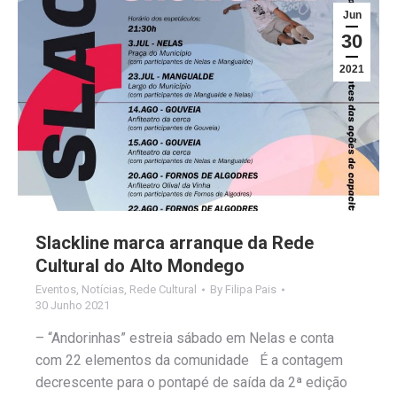
Jun
30
2021
Slackline marca arranque da Rede
Cultural do Alto Mondego
Eventos
,
Notícias
,
Rede Cultural
By
Filipa Pais
30 Junho 2021
– “Andorinhas” estreia sábado em Nelas e conta
com 22 elementos da comunidade É a contagem
decrescente para o pontapé de saída da 2ª edição