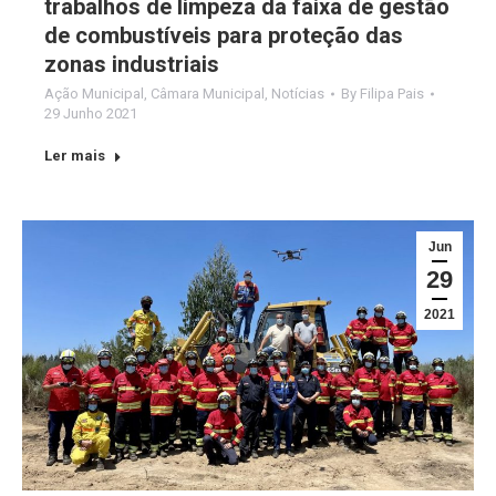
trabalhos de limpeza da faixa de gestão
de combustíveis para proteção das
zonas industriais
Ação Municipal
,
Câmara Municipal
,
Notícias
By
Filipa Pais
29 Junho 2021
Ler mais
Jun
29
2021