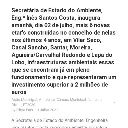
Secretária de Estado do Ambiente,
Eng.ª Inês Santos Costa, inaugura
amanhã, dia 02 de julho, mais 6 novas
etar’s construídas no concelho de nelas
nos últimos 4 anos, em Vilar Seco,
Casal Sancho, Santar, Moreira,
Aguieira/Carvalhal Redondo e Lapa do
Lobo, infraestruturas ambientais essas
que se encontram já em pleno
funcionamento e que representaram um
investimento superior a 2 milhões de
euros
Ação Municipal
,
Ambiente
,
Câmara Municipal
,
Notícias
,
Obras
,
PT2020
By
Filipa Pais
1 Julho 2021
A Secretária de Estado do Ambiente, Engenheira
Inês Santos Costa, procederá amanhã, durante a