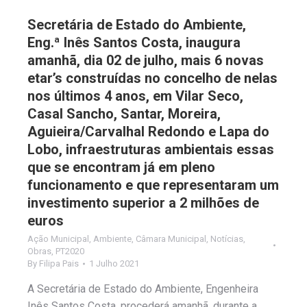
Secretária de Estado do Ambiente,
Eng.ª Inês Santos Costa, inaugura
amanhã, dia 02 de julho, mais 6 novas
etar’s construídas no concelho de nelas
nos últimos 4 anos, em Vilar Seco,
Casal Sancho, Santar, Moreira,
Aguieira/Carvalhal Redondo e Lapa do
Lobo, infraestruturas ambientais essas
que se encontram já em pleno
funcionamento e que representaram um
investimento superior a 2 milhões de
euros
Ação Municipal
,
Ambiente
,
Câmara Municipal
,
Notícias
,
Obras
,
PT2020
By
Filipa Pais
1 Julho 2021
A Secretária de Estado do Ambiente, Engenheira
Inês Santos Costa, procederá amanhã, durante a