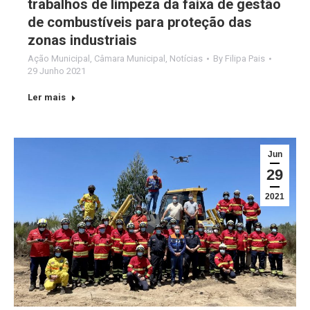
trabalhos de limpeza da faixa de gestão
de combustíveis para proteção das
zonas industriais
Ação Municipal
,
Câmara Municipal
,
Notícias
By
Filipa Pais
29 Junho 2021
Ler mais
Jun
29
2021