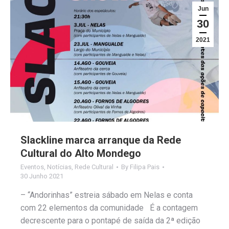
Jun
30
2021
Slackline marca arranque da Rede
Cultural do Alto Mondego
Eventos
,
Notícias
,
Rede Cultural
By
Filipa Pais
30 Junho 2021
– “Andorinhas” estreia sábado em Nelas e conta
com 22 elementos da comunidade É a contagem
decrescente para o pontapé de saída da 2ª edição