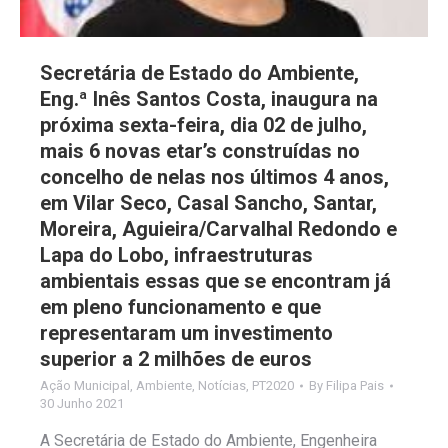
Secretária de Estado do Ambiente,
Eng.ª Inês Santos Costa, inaugura na
próxima sexta-feira, dia 02 de julho,
mais 6 novas etar’s construídas no
concelho de nelas nos últimos 4 anos,
em Vilar Seco, Casal Sancho, Santar,
Moreira, Aguieira/Carvalhal Redondo e
Lapa do Lobo, infraestruturas
ambientais essas que se encontram já
em pleno funcionamento e que
representaram um investimento
superior a 2 milhões de euros
Ação Municipal
,
Ambiente
,
Notícias
,
PT2020
By
Filipa Pais
30 Junho 2021
A Secretária de Estado do Ambiente, Engenheira