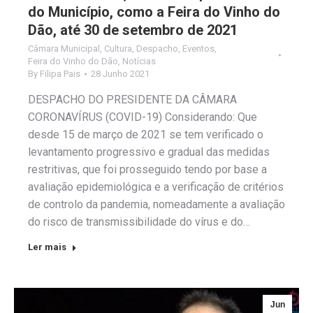
do Município, como a Feira do Vinho do
Dão, até 30 de setembro de 2021
Câmara Municipal
,
Cultura
,
Despacho
,
Eventos
,
Feira do Vinho do Dão
,
Notícias
By
Filipa Pais
28 Junho 2021
DESPACHO DO PRESIDENTE DA CÂMARA
CORONAVÍRUS (COVID-19) Considerando: Que
desde 15 de março de 2021 se tem verificado o
levantamento progressivo e gradual das medidas
restritivas, que foi prosseguido tendo por base a
avaliação epidemiológica e a verificação de critérios
de controlo da pandemia, nomeadamente a avaliação
do risco de transmissibilidade do vírus e do…
Ler mais
Jun