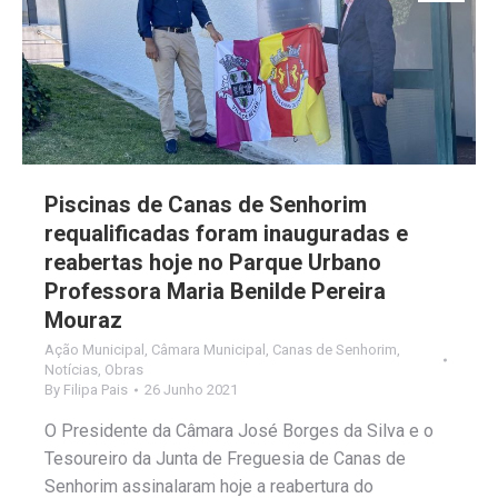
Piscinas de Canas de Senhorim
requalificadas foram inauguradas e
reabertas hoje no Parque Urbano
Professora Maria Benilde Pereira
Mouraz
Ação Municipal
,
Câmara Municipal
,
Canas de Senhorim
,
Notícias
,
Obras
By
Filipa Pais
26 Junho 2021
O Presidente da Câmara José Borges da Silva e o
Tesoureiro da Junta de Freguesia de Canas de
Senhorim assinalaram hoje a reabertura do