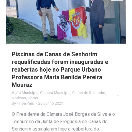
Piscinas de Canas de Senhorim
requalificadas foram inauguradas e
reabertas hoje no Parque Urbano
Professora Maria Benilde Pereira
Mouraz
Ação Municipal
,
Câmara Municipal
,
Canas de Senhorim
,
Notícias
,
Obras
By
Filipa Pais
26 Junho 2021
O Presidente da Câmara José Borges da Silva e o
Tesoureiro da Junta de Freguesia de Canas de
Senhorim assinalaram hoje a reabertura do