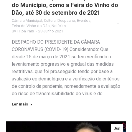
do Município, como a Feira do Vinho do
Dão, até 30 de setembro de 2021
Câmara Municipal
,
Cultura
,
Despacho
,
Eventos
,
Feira do Vinho do Dão
,
Notícias
By
Filipa Pais
28 Junho 2021
DESPACHO DO PRESIDENTE DA CÂMARA
CORONAVÍRUS (COVID-19) Considerando: Que
desde 15 de março de 2021 se tem verificado o
levantamento progressivo e gradual das medidas
restritivas, que foi prosseguido tendo por base a
avaliação epidemiológica e a verificação de critérios
de controlo da pandemia, nomeadamente a avaliação
do risco de transmissibilidade do vírus e do…
Ler mais
Jun