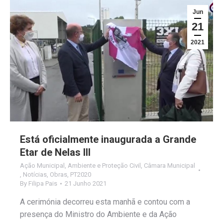
Jun
21
2021
Está oficialmente inaugurada a Grande
Etar de Nelas III
Ação Municipal
,
Ambiente e Proteção Civil
,
Câmara Municipal
,
Notícias
,
Obras
,
PT2020
By
Filipa Pais
21 Junho 2021
A cerimónia decorreu esta manhã e contou com a
presença do Ministro do Ambiente e da Ação