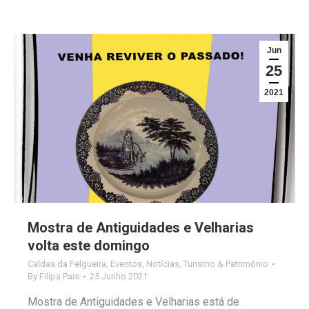
Jun
25
2021
Mostra de Antiguidades e Velharias
volta este domingo
Caldas da Felgueira
,
Eventos
,
Notícias
,
Turismo & Património
By
Filipa Pais
25 Junho 2021
Mostra de Antiguidades e Velharias está de