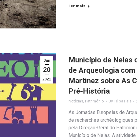
Ler mais
Município de Nelas 
Jun
20
de Arqueologia com a
Martinez sobre As 
2021
Pré-História
Notícias
,
Património
By
Filipa Pais
As Jornadas Europeias de Arque
de recherches archéologiques 
pela Direção-Geral do Patrimóni
Município de Nelas. A atividade