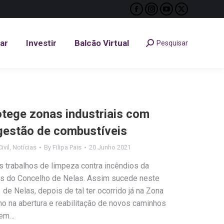
Facebook
Instagram
YouTube
X
tar
Investir
Balcão Virtual
Pesquisar
Search:
page
page
page
page
opens
opens
opens
opens
tar
Investir
Balcão Virtual
Pesquisar
Search:
in
in
in
in
new
new
new
new
window
window
window
window
tege zonas industriais com
 gestão de combustíveis
ivil
,
Notícias
By
Filipa Pais
20 Junho 2021
s trabalhos de limpeza contra incêndios da
is do Concelho de Nelas. Assim sucede neste
de Nelas, depois de tal ter ocorrido já na Zona
mo na abertura e reabilitação de novos caminhos
vem…