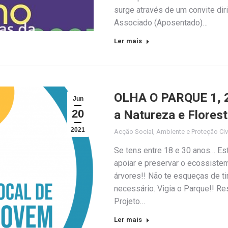
surge através de um convite diri
Associado (Aposentado)…
Ler mais
OLHA O PARQUE 1, 2,
Jun
20
a Natureza e Flores
2021
Acção Social
,
Ambiente e Proteção Civ
Se tens entre 18 e 30 anos… Est
apoiar e preservar o ecossiste
árvores!! Não te esqueças de ti
necessário. Vigia o Parque!! Re
Projeto…
Ler mais