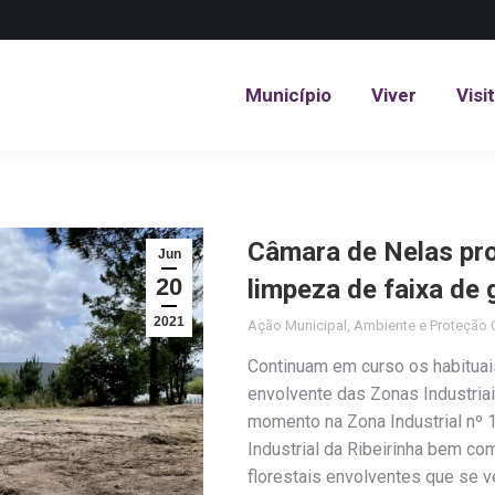
Município
Viver
Visi
Município
Viver
Visi
Câmara de Nelas pro
Jun
20
limpeza de faixa de
2021
Ação Municipal
,
Ambiente e Proteção C
Continuam em curso os habituai
envolvente das Zonas Industria
momento na Zona Industrial nº 1 
Industrial da Ribeirinha bem co
florestais envolventes que se 