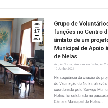
Grupo de Voluntários
Jun
17
funções no Centro d
âmbito de um projet
2021
Municipal de Apoio 
de Nelas
Acção Social
,
Ambiente e Proteção Civ
17 Junho 2021
Na sequência da criação do proj
de Vacinação de Nelas, através 
coordenado pelo Serviço Munici
Nelas, foi celebrado na passada 
Câmara Municipal de Nelas,…