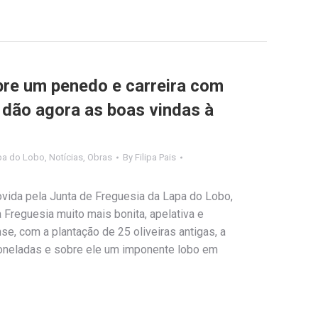
re um penedo e carreira com
, dão agora as boas vindas à
pa do Lobo
,
Notícias
,
Obras
By
Filipa Pais
ovida pela Junta de Freguesia da Lapa do Lobo,
a Freguesia muito mais bonita, apelativa e
se, com a plantação de 25 oliveiras antigas, a
oneladas e sobre ele um imponente lobo em