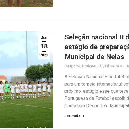
Seleção nacional B d
Jun
18
estágio de preparaç
Municipal de Nelas
2021
Desporto
,
Notícias
By
Filipa Pais
1
A Seleção Nacional B de futebo
para um torneio internacional 
próximo, estágio esse que teve
Portuguesa de Futebol escolhido
Complexo Desportivo Municipal
Ler mais