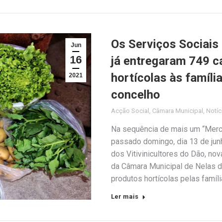
Os Serviços Sociais
Jun
16
já entregaram 749 c
hortícolas às famíli
2021
concelho
Acção Social
,
Câmara Municipal
,
Notíc
Na sequência de mais um “Merca
passado domingo, dia 13 de jun
dos Vitivinicultores do Dão, no
da Câmara Municipal de Nelas de
produtos hortícolas pelas famí
Ler mais