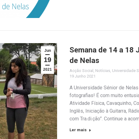
Semana de 14 a 18 J
Jun
19
de Nelas
2021
Acção Social
,
Notícias
,
Universidade S
19 Junho 2021
A Universidade Sénior de Nela
fotografias! É com muito entus
Atividade Física, Cavaquinho, C
Inglês, Iniciação à Guitarra, Rá
com Tra.di.ção”. Continue a ac
Ler mais