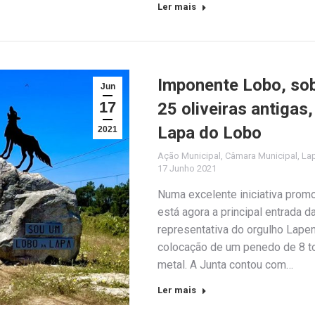
Ler mais
Imponente Lobo, sob
Jun
17
25 oliveiras antigas
Lapa do Lobo
2021
Ação Municipal
,
Câmara Municipal
,
La
17 Junho 2021
Numa excelente iniciativa prom
está agora a principal entrada d
representativa do orgulho Lapen
colocação de um penedo de 8 t
metal. A Junta contou com…
Ler mais