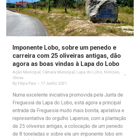
Imponente Lobo, sobre um penedo e
carreira com 25 oliveiras antigas, dão
agora as boas vindas à Lapa do Lobo
Ação Municipal
,
Câmara Municipal
,
Lapa do Lobo
,
Notícias
,
Obras
By
Filipa Pais
17 Junho 2021
Numa excelente iniciativa promovida pela Junta de
Freguesia da Lapa do Lobo, está agora a principal
entrada da Freguesia muito mais bonita, apelativa e
representativa do orgulho Lapense, com a plantação
de 25 oliveiras antigas, a colocação de um penedo
de 8 toneladas e sobre ele um imponente lobo em