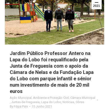
2021
Jardim Público Professor Antero na
Lapa do Lobo foi requalificado pela
Junta de Freguesia com o apoio da
Câmara de Nelas e da Fundação Lapa
do Lobo com parque infantil e sénior
num investimento de mais de 20 mil
euros
Ação Municipal
,
Ambiente e Proteção Civil
,
Câmara Municipal
,
Juntas de Freguesia
,
Lapa do Lobo
,
Notícias
,
Obras
By
Filipa Pais
15 Junho 2021