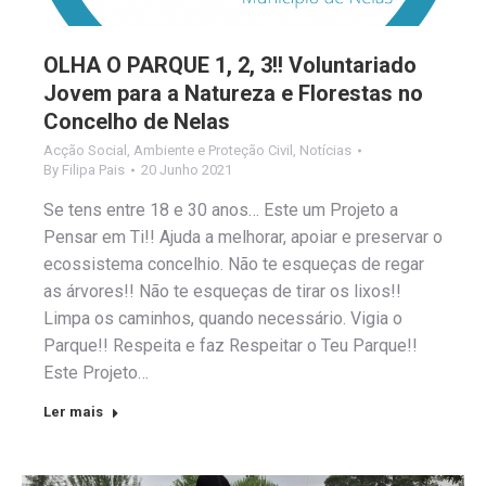
OLHA O PARQUE 1, 2, 3!! Voluntariado
Jovem para a Natureza e Florestas no
Concelho de Nelas
Acção Social
,
Ambiente e Proteção Civil
,
Notícias
By
Filipa Pais
20 Junho 2021
Se tens entre 18 e 30 anos… Este um Projeto a
Pensar em Ti!! Ajuda a melhorar, apoiar e preservar o
ecossistema concelhio. Não te esqueças de regar
as árvores!! Não te esqueças de tirar os lixos!!
Limpa os caminhos, quando necessário. Vigia o
Parque!! Respeita e faz Respeitar o Teu Parque!!
Este Projeto…
Ler mais