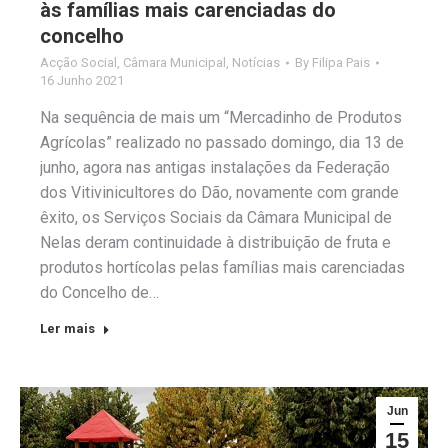
às famílias mais carenciadas do
concelho
Acção Social
,
Câmara Municipal
,
Notícias
By
Filipa Pais
16 Junho 2021
Na sequência de mais um “Mercadinho de Produtos
Agrícolas” realizado no passado domingo, dia 13 de
junho, agora nas antigas instalações da Federação
dos Vitivinicultores do Dão, novamente com grande
êxito, os Serviços Sociais da Câmara Municipal de
Nelas deram continuidade à distribuição de fruta e
produtos hortícolas pelas famílias mais carenciadas
do Concelho de…
Ler mais
Jun
15