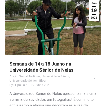
Jun
19
2021
Semana de 14 a 18 Junho na
Universidade Sénior de Nelas
Acção Social
,
Notícias
,
Universidade Sénior
,
Universidade Sénior - Blog
By
Filipa Pais
19 Junho 2021
A Universidade Sénior de Nelas apresenta mais uma
semana de atividades em fotografias! É com muito
entusiasmo e alegria que decorrem as aulas de