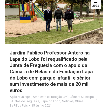
2021
Jardim Público Professor Antero na
Lapa do Lobo foi requalificado pela
Junta de Freguesia com o apoio da
Câmara de Nelas e da Fundação Lapa
do Lobo com parque infantil e sénior
num investimento de mais de 20 mil
euros
Ação Municipal
,
Ambiente e Proteção Civil
,
Câmara Municipal
,
Juntas de Freguesia
,
Lapa do Lobo
,
Notícias
,
Obras
By
Filipa Pais
15 Junho 2021