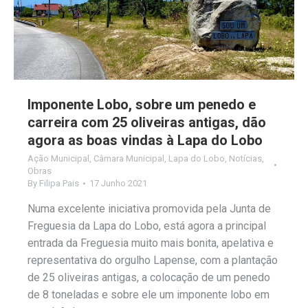
Imponente Lobo, sobre um penedo e
carreira com 25 oliveiras antigas, dão
agora as boas vindas à Lapa do Lobo
Ação Municipal
,
Câmara Municipal
,
Lapa do Lobo
,
Notícias
,
Obras
By
Filipa Pais
17 Junho 2021
Numa excelente iniciativa promovida pela Junta de
Freguesia da Lapa do Lobo, está agora a principal
entrada da Freguesia muito mais bonita, apelativa e
representativa do orgulho Lapense, com a plantação
de 25 oliveiras antigas, a colocação de um penedo
de 8 toneladas e sobre ele um imponente lobo em