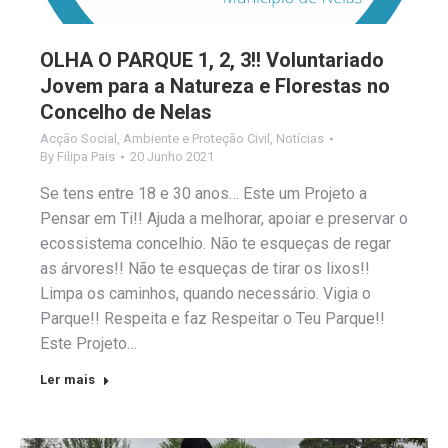
OLHA O PARQUE 1, 2, 3!! Voluntariado
Jovem para a Natureza e Florestas no
Concelho de Nelas
Acção Social
,
Ambiente e Proteção Civil
,
Notícias
By
Filipa Pais
20 Junho 2021
Se tens entre 18 e 30 anos… Este um Projeto a
Pensar em Ti!! Ajuda a melhorar, apoiar e preservar o
ecossistema concelhio. Não te esqueças de regar
as árvores!! Não te esqueças de tirar os lixos!!
Limpa os caminhos, quando necessário. Vigia o
Parque!! Respeita e faz Respeitar o Teu Parque!!
Este Projeto…
Ler mais