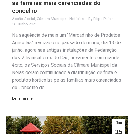
às famílias mais carenciadas do
concelho
Acção Social
,
Câmara Municipal
,
Notícias
By
Filipa Pais
16 Junho 2021
Na sequência de mais um “Mercadinho de Produtos
Agrícolas” realizado no passado domingo, dia 13 de
junho, agora nas antigas instalações da Federação
dos Vitivinicultores do Dão, novamente com grande
êxito, os Serviços Sociais da Câmara Municipal de
Nelas deram continuidade à distribuição de fruta e
produtos hortícolas pelas famílias mais carenciadas
do Concelho de…
Ler mais
Jun
15