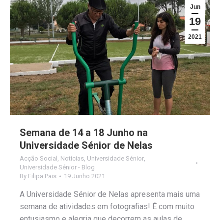
Jun
19
2021
Semana de 14 a 18 Junho na
Universidade Sénior de Nelas
Acção Social
,
Notícias
,
Universidade Sénior
,
Universidade Sénior - Blog
By
Filipa Pais
19 Junho 2021
A Universidade Sénior de Nelas apresenta mais uma
semana de atividades em fotografias! É com muito
entusiasmo e alegria que decorrem as aulas de