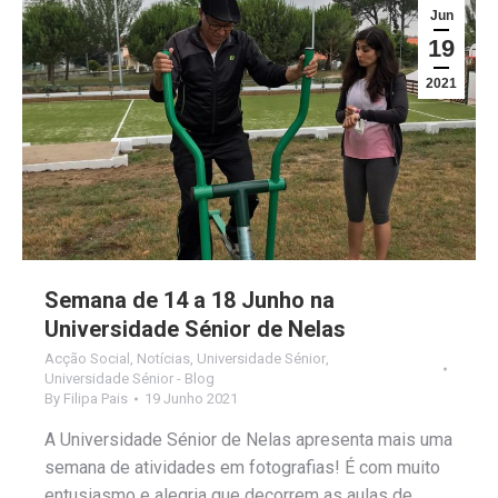
Jun
19
2021
Semana de 14 a 18 Junho na
Universidade Sénior de Nelas
Acção Social
,
Notícias
,
Universidade Sénior
,
Universidade Sénior - Blog
By
Filipa Pais
19 Junho 2021
A Universidade Sénior de Nelas apresenta mais uma
semana de atividades em fotografias! É com muito
entusiasmo e alegria que decorrem as aulas de