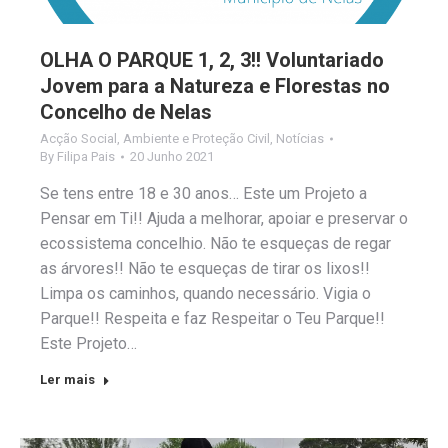
OLHA O PARQUE 1, 2, 3!! Voluntariado
Jovem para a Natureza e Florestas no
Concelho de Nelas
Acção Social
,
Ambiente e Proteção Civil
,
Notícias
By
Filipa Pais
20 Junho 2021
Se tens entre 18 e 30 anos… Este um Projeto a
Pensar em Ti!! Ajuda a melhorar, apoiar e preservar o
ecossistema concelhio. Não te esqueças de regar
as árvores!! Não te esqueças de tirar os lixos!!
Limpa os caminhos, quando necessário. Vigia o
Parque!! Respeita e faz Respeitar o Teu Parque!!
Este Projeto…
Ler mais