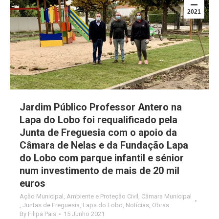
2021
Jardim Público Professor Antero na
Lapa do Lobo foi requalificado pela
Junta de Freguesia com o apoio da
Câmara de Nelas e da Fundação Lapa
do Lobo com parque infantil e sénior
num investimento de mais de 20 mil
euros
Ação Municipal
,
Ambiente e Proteção Civil
,
Câmara Municipal
,
Juntas de Freguesia
,
Lapa do Lobo
,
Notícias
,
Obras
By
Filipa Pais
15 Junho 2021