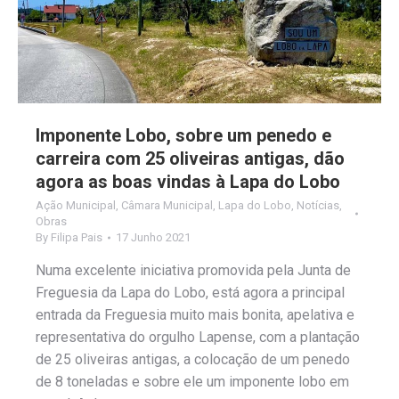
Imponente Lobo, sobre um penedo e
carreira com 25 oliveiras antigas, dão
agora as boas vindas à Lapa do Lobo
Ação Municipal
,
Câmara Municipal
,
Lapa do Lobo
,
Notícias
,
Obras
By
Filipa Pais
17 Junho 2021
Numa excelente iniciativa promovida pela Junta de
Freguesia da Lapa do Lobo, está agora a principal
entrada da Freguesia muito mais bonita, apelativa e
representativa do orgulho Lapense, com a plantação
de 25 oliveiras antigas, a colocação de um penedo
de 8 toneladas e sobre ele um imponente lobo em