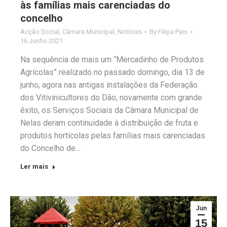
às famílias mais carenciadas do
concelho
Acção Social
,
Câmara Municipal
,
Notícias
By
Filipa Pais
16 Junho 2021
Na sequência de mais um “Mercadinho de Produtos
Agrícolas” realizado no passado domingo, dia 13 de
junho, agora nas antigas instalações da Federação
dos Vitivinicultores do Dão, novamente com grande
êxito, os Serviços Sociais da Câmara Municipal de
Nelas deram continuidade à distribuição de fruta e
produtos hortícolas pelas famílias mais carenciadas
do Concelho de…
Ler mais
Jun
15