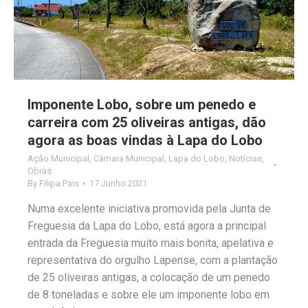
Imponente Lobo, sobre um penedo e
carreira com 25 oliveiras antigas, dão
agora as boas vindas à Lapa do Lobo
Ação Municipal
,
Câmara Municipal
,
Lapa do Lobo
,
Notícias
,
Obras
By
Filipa Pais
17 Junho 2021
Numa excelente iniciativa promovida pela Junta de
Freguesia da Lapa do Lobo, está agora a principal
entrada da Freguesia muito mais bonita, apelativa e
representativa do orgulho Lapense, com a plantação
de 25 oliveiras antigas, a colocação de um penedo
de 8 toneladas e sobre ele um imponente lobo em