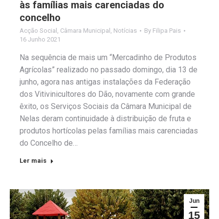
às famílias mais carenciadas do
concelho
Acção Social
,
Câmara Municipal
,
Notícias
By
Filipa Pais
16 Junho 2021
Na sequência de mais um “Mercadinho de Produtos
Agrícolas” realizado no passado domingo, dia 13 de
junho, agora nas antigas instalações da Federação
dos Vitivinicultores do Dão, novamente com grande
êxito, os Serviços Sociais da Câmara Municipal de
Nelas deram continuidade à distribuição de fruta e
produtos hortícolas pelas famílias mais carenciadas
do Concelho de…
Ler mais
Jun
15