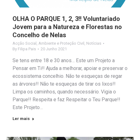
OLHA O PARQUE 1, 2, 3!! Voluntariado
Jovem para a Natureza e Florestas no
Concelho de Nelas
Acção Social
,
Ambiente e Proteção Civil
,
Notícias
By
Filipa Pais
20 Junho 2021
Se tens entre 18 e 30 anos… Este um Projeto a
Pensar em Ti!! Ajuda a melhorar, apoiar e preservar o
ecossistema concelhio. Não te esqueças de regar
as árvores!! Não te esqueças de tirar os lixos!!
Limpa os caminhos, quando necessário. Vigia o
Parque!! Respeita e faz Respeitar o Teu Parque!!
Este Projeto…
Ler mais