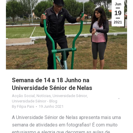
Jun
19
2021
Semana de 14 a 18 Junho na
Universidade Sénior de Nelas
Acção Social
,
Notícias
,
Universidade Sénior
,
Universidade Sénior - Blog
By
Filipa Pais
19 Junho 2021
A Universidade Sénior de Nelas apresenta mais uma
semana de atividades em fotografias! É com muito
entusiasmo e alegria que decorrem as aulas de