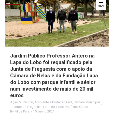
2021
Jardim Público Professor Antero na
Lapa do Lobo foi requalificado pela
Junta de Freguesia com o apoio da
Câmara de Nelas e da Fundação Lapa
do Lobo com parque infantil e sénior
num investimento de mais de 20 mil
euros
Ação Municipal
,
Ambiente e Proteção Civil
,
Câmara Municipal
,
Juntas de Freguesia
,
Lapa do Lobo
,
Notícias
,
Obras
By
Filipa Pais
15 Junho 2021