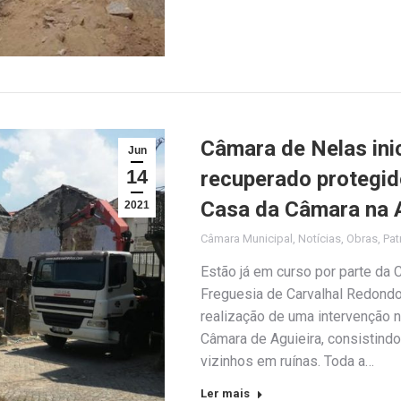
Câmara de Nelas inic
Jun
14
recuperado protegid
Casa da Câmara na A
2021
Câmara Municipal
,
Notícias
,
Obras
,
Pat
Estão já em curso por parte da 
Freguesia de Carvalhal Redondo 
realização de uma intervenção n
Câmara de Aguieira, consistind
vizinhos em ruínas. Toda a…
Ler mais