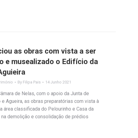
iou as obras com vista a ser
o e musealizado o Edifício da
guieira
rimónio
By
Filipa Pais
14 Junho 2021
Câmara de Nelas, com o apoio da Junta de
e Agueira, as obras preparatórias com vista à
a área classificada do Pelourinho e Casa da
o na demolição e consolidação de prédios