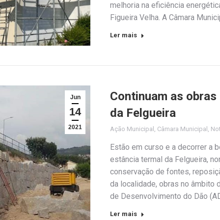
melhoria na eficiência energéti
Figueira Velha. A Câmara Munic
Ler mais
Continuam as obras 
Jun
14
da Felgueira
2021
Ação Municipal
,
Câmara Municipal
,
Not
Estão em curso e a decorrer a b
estância termal da Felgueira, 
conservação de fontes, reposiç
da localidade, obras no âmbito 
de Desenvolvimento do Dão (A
Ler mais