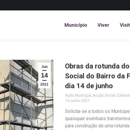
Município
Viver
Visi
Município
Viver
Visi
Obras da rotunda do
Jun
14
Social do Bairro da 
dia 14 de junho
2021
Ação Municipal
,
Acção Social
,
Câmara
14 Junho 2021
Solicita-se a todos os Munícip
quaisquer eventuais transtornos
para construção de uma rotunda 