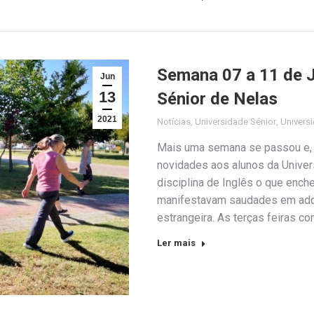
Semana 07 a 11 de 
Jun
13
Sénior de Nelas
2021
Notícias
,
Universidade Sénior
,
Universi
Mais uma semana se passou e, 
novidades aos alunos da Unive
disciplina de Inglês o que enche
manifestavam saudades em adqu
estrangeira. As terças feiras 
Ler mais