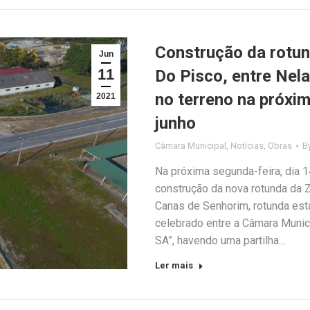
Construção da rotun
Jun
11
Do Pisco, entre Nel
no terreno na próxim
2021
junho
Câmara Municipal
,
Notícias
,
Obras
B
Na próxima segunda-feira, dia 14
construção da nova rotunda da Z
Canas de Senhorim, rotunda est
celebrado entre a Câmara Munici
SA”, havendo uma partilha…
Ler mais