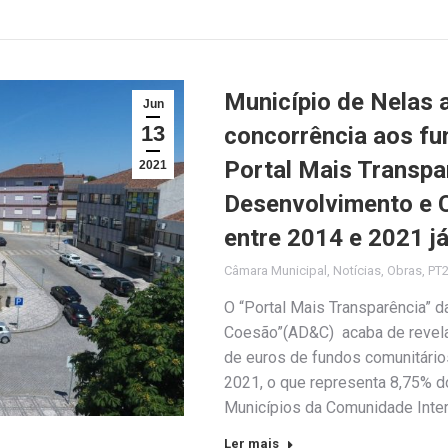
Município de Nelas 
Jun
13
concorrência aos f
Portal Mais Transpa
2021
Desenvolvimento e 
entre 2014 e 2021 j
Câmara Municipal
,
Notícias
,
Obras
,
PT
O “Portal Mais Transparência” 
Coesão”(AD&C) acaba de revelar
de euros de fundos comunitári
2021, o que representa 8,75% do
Municípios da Comunidade Inte
Ler mais