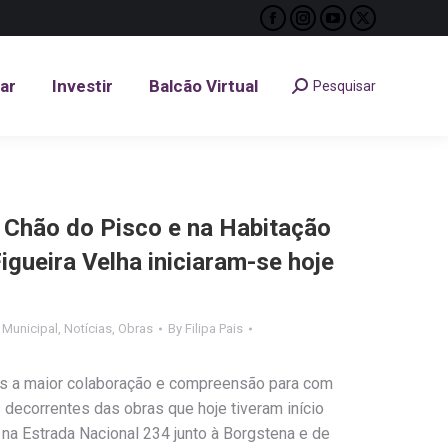
Facebook
Instagram
YouTube
X
tar
Investir
Balcão Virtual
Pesquisar
Search:
page
page
page
page
opens
opens
opens
opens
tar
Investir
Balcão Virtual
Pesquisar
Search:
in
in
in
in
new
new
new
new
window
window
window
window
 Chão do Pisco e na Habitação
Figueira Velha iniciaram-se hoje
 Municipal
,
Notícias
,
Obras
By
Filipa Pais
es a maior colaboração e compreensão para com
 decorrentes das obras que hoje tiveram início
na Estrada Nacional 234 junto à Borgstena e de