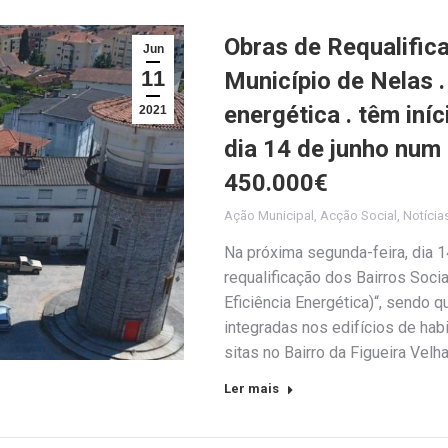
Obras de Requalific
Jun
11
Município de Nelas .
energética . têm iní
2021
dia 14 de junho num
450.000€
Ação Municipal
,
Acção Social
,
Notícia
Na próxima segunda-feira, dia 14
requalificação dos Bairros Soci
Eficiência Energética)“, sendo
integradas nos edifícios de hab
sitas no Bairro da Figueira Vel
Ler mais