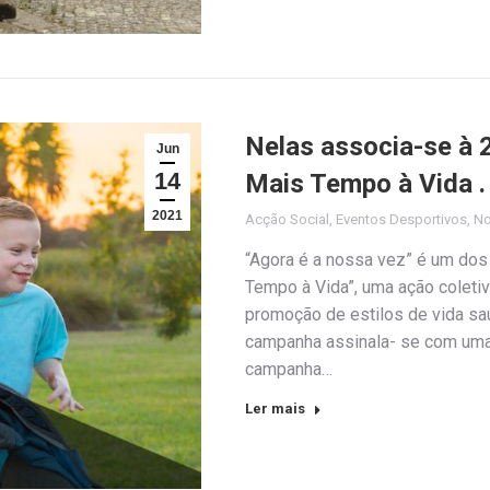
Nelas associa-se à 
Jun
14
Mais Tempo à Vida 
2021
Acção Social
,
Eventos Desportivos
,
No
“Agora é a nossa vez” é um dos 
Tempo à Vida”, uma ação coletiva
promoção de estilos de vida sau
campanha assinala- se com uma
campanha…
Ler mais