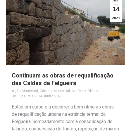
Jun
14
2021
Continuam as obras de requalificação
das Caldas da Felgueira
Ação Municipal
,
Câmara Municipal
,
Notícias
,
Obras
By
Filipa Pais
14 Junho 2021
Estão em curso e a decorrer a bom ritmo as obras
de requalificação urbana na estância termal da
Felgueira, nomeadamente com a consolidação de
taludes, conservação de fontes, reposição de muros