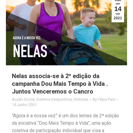
14
2021
Nelas associa-se à 2ª edição da
campanha Dou Mais Tempo à Vida .
Juntos Venceremos o Cancro
Acção Social
,
Eventos Desportivos
,
Notícias
By
Filipa Pais
14 Junho 2021
“Agora é a nossa vez” é um dos lemas da 2ª edição
da iniciativa “Dou Mais Tempo à Vida”, uma ação
coletiva de participação individual que visa a