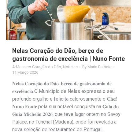
Nelas Coração do Dão, berço de
gastronomia de excelência | Nuno Fonte
À Mesa no Coração do Dão
,
Notícias
By
Maria Polónio
11 Março 2026
𝐍𝐞𝐥𝐚𝐬 𝐂𝐨𝐫𝐚𝐜̧𝐚̃𝐨 𝐝𝐨 𝐃𝐚̃𝐨, 𝐛𝐞𝐫𝐜̧𝐨 𝐝𝐞 𝐠𝐚𝐬𝐭𝐫𝐨𝐧𝐨𝐦𝐢𝐚 𝐝𝐞
𝐞𝐱𝐜𝐞𝐥𝐞̂𝐧𝐜𝐢𝐚 O Município de Nelas expressa o seu
profundo orgulho e felicita calorosamente o 𝐂𝐡𝐞𝐟
𝐍𝐮𝐧𝐨 𝐅𝐨𝐧𝐭𝐞 pela sua notável conquista na 𝐆𝐚𝐥𝐚 𝐝𝐨
𝐆𝐮𝐢𝐚 𝐌𝐢𝐜𝐡𝐞𝐥𝐢𝐧 𝟐𝟎𝟐𝟔, que teve lugar ontem no Savoy
Palace, no Funchal (Madeira), onde foi revelada a
nova seleção de restaurantes de Portugal.…