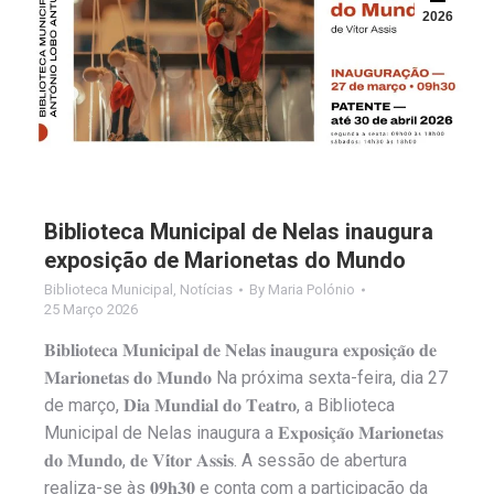
2026
Biblioteca Municipal de Nelas inaugura
exposição de Marionetas do Mundo
Biblioteca Municipal
,
Notícias
By
Maria Polónio
25 Março 2026
𝐁𝐢𝐛𝐥𝐢𝐨𝐭𝐞𝐜𝐚 𝐌𝐮𝐧𝐢𝐜𝐢𝐩𝐚𝐥 𝐝𝐞 𝐍𝐞𝐥𝐚𝐬 𝐢𝐧𝐚𝐮𝐠𝐮𝐫𝐚 𝐞𝐱𝐩𝐨𝐬𝐢𝐜̧𝐚̃𝐨 𝐝𝐞
𝐌𝐚𝐫𝐢𝐨𝐧𝐞𝐭𝐚𝐬 𝐝𝐨 𝐌𝐮𝐧𝐝𝐨 Na próxima sexta-feira, dia 27
de março, 𝐃𝐢𝐚 𝐌𝐮𝐧𝐝𝐢𝐚𝐥 𝐝𝐨 𝐓𝐞𝐚𝐭𝐫𝐨, a Biblioteca
Municipal de Nelas inaugura a 𝐄𝐱𝐩𝐨𝐬𝐢𝐜̧𝐚̃𝐨 𝐌𝐚𝐫𝐢𝐨𝐧𝐞𝐭𝐚𝐬
𝐝𝐨 𝐌𝐮𝐧𝐝𝐨, 𝐝𝐞 𝐕𝐢́𝐭𝐨𝐫 𝐀𝐬𝐬𝐢𝐬. A sessão de abertura
realiza-se às 𝟎𝟗𝐡𝟑𝟎 e conta com a participação da