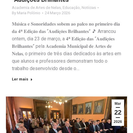
Academia de Artes de Nelas
,
Educação
,
Notícias
By
Maria Polónio
24 Março 2026
𝐌𝐮́𝐬𝐢𝐜𝐚 𝐞 𝐒𝐨𝐧𝐨𝐫𝐢𝐝𝐚𝐝𝐞𝐬 𝐬𝐨𝐛𝐞𝐦 𝐚𝐨 𝐩𝐚𝐥𝐜𝐨 𝐧𝐨 𝐩𝐫𝐢𝐦𝐞𝐢𝐫𝐨 𝐝𝐢𝐚
𝐝𝐚 𝟒ª 𝐄𝐝𝐢𝐜̧𝐚̃𝐨 𝐝𝐚𝐬 “𝐀𝐮𝐝𝐢𝐜̧𝐨̃𝐞𝐬 𝐁𝐫𝐢𝐥𝐡𝐚𝐧𝐭𝐞𝐬” 🎵 Arrancou
ontem, dia 23 de março, a 𝟒ª 𝐄𝐝𝐢𝐜̧𝐚̃𝐨 𝐝𝐚𝐬 “𝐀𝐮𝐝𝐢𝐜̧𝐨̃𝐞𝐬
𝐁𝐫𝐢𝐥𝐡𝐚𝐧𝐭𝐞𝐬” pela 𝐀𝐜𝐚𝐝𝐞𝐦𝐢𝐚 𝐌𝐮𝐧𝐢𝐜𝐢𝐩𝐚𝐥 𝐝𝐞 𝐀𝐫𝐭𝐞𝐬 𝐝𝐞
𝐍𝐞𝐥𝐚𝐬, o primeiro de três dias dedicados às artes em
que alunos e professores demonstram todo o
trabalho desenvolvido desde o…
Ler mais
Mar
22
2026