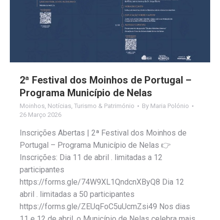
2ª Festival dos Moinhos de Portugal –
Programa Município de Nelas
Moinhos
,
Notícias
,
Turismo & Património
By
Maria Polónio
26 Março 2026
Inscrições Abertas | 2ª Festival dos Moinhos de
Portugal – Programa Município de Nelas 👉
Inscrições: Dia 11 de abril . limitadas a 12
participantes
https://forms.gle/74W9XL1QndcnXByQ8 Dia 12
abril . limitadas a 50 participantes
https://forms.gle/ZEUqFoC5uUcmZsi49 Nos dias
11 e 12 de abril, o Município de Nelas celebra mais