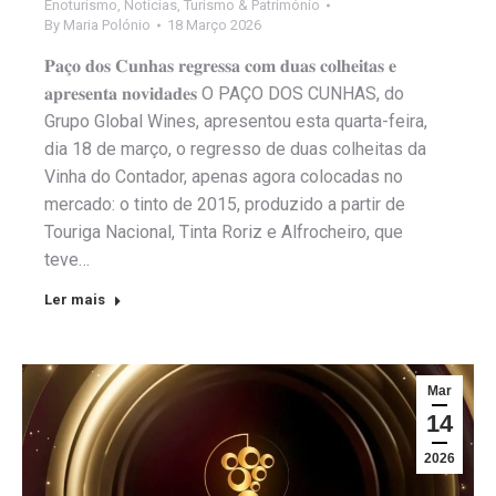
Enoturismo
,
Notícias
,
Turismo & Património
By
Maria Polónio
18 Março 2026
𝐏𝐚𝐜̧𝐨 𝐝𝐨𝐬 𝐂𝐮𝐧𝐡𝐚𝐬 𝐫𝐞𝐠𝐫𝐞𝐬𝐬𝐚 𝐜𝐨𝐦 𝐝𝐮𝐚𝐬 𝐜𝐨𝐥𝐡𝐞𝐢𝐭𝐚𝐬 𝐞
𝐚𝐩𝐫𝐞𝐬𝐞𝐧𝐭𝐚 𝐧𝐨𝐯𝐢𝐝𝐚𝐝𝐞𝐬 O PAÇO DOS CUNHAS, do
Grupo Global Wines, apresentou esta quarta-feira,
dia 18 de março, o regresso de duas colheitas da
Vinha do Contador, apenas agora colocadas no
mercado: o tinto de 2015, produzido a partir de
Touriga Nacional, Tinta Roriz e Alfrocheiro, que
teve…
Ler mais
Mar
14
2026