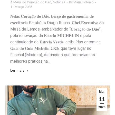
À Mesa no Coração do Dão
,
Notícias
By
Maria Polónio
11 Março 2026
𝐍𝐞𝐥𝐚𝐬 𝐂𝐨𝐫𝐚𝐜̧𝐚̃𝐨 𝐝𝐨 𝐃𝐚̃𝐨, 𝐛𝐞𝐫𝐜̧𝐨 𝐝𝐞 𝐠𝐚𝐬𝐭𝐫𝐨𝐧𝐨𝐦𝐢𝐚 𝐝𝐞
𝐞𝐱𝐜𝐞𝐥𝐞̂𝐧𝐜𝐢𝐚 Parabéns Diogo Rocha, 𝐂𝐡𝐞𝐟 𝐄𝐱𝐞𝐜𝐮𝐭𝐢𝐯𝐨 𝐝a
Mesa de Lemos, embaixador do “𝐂𝐨𝐫𝐚𝐜̧𝐚̃𝐨 𝐝𝐨 𝐃𝐚̃𝐨”,
pela renovação da 𝐄𝐬𝐭𝐫𝐞𝐥𝐚 𝐌𝐈𝐂𝐇𝐄𝐋𝐈𝐍 e pela
continuidade da 𝐄𝐬𝐭𝐫𝐞𝐥𝐚 𝐕𝐞𝐫𝐝𝐞, atribuídas ontem na
𝐆𝐚𝐥𝐚 𝐝𝐨 𝐆𝐮𝐢𝐚 𝐌𝐢𝐜𝐡𝐞𝐥𝐢𝐧 𝟐𝟎𝟐𝟔, que teve lugar no
Funchal (Madeira), distinções que premeiam as
melhores práticas na…
Ler mais
Mar
11
2026