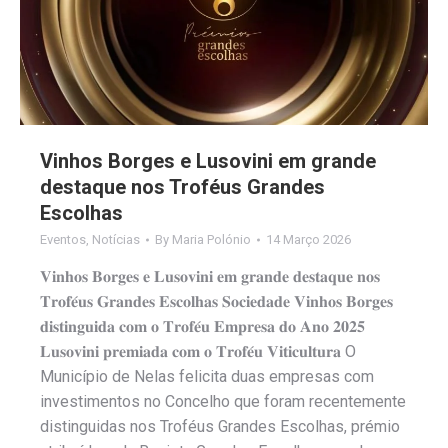
Vinhos Borges e Lusovini em grande
destaque nos Troféus Grandes
Escolhas
Eventos
,
Notícias
By
Maria Polónio
14 Março 2026
𝐕𝐢𝐧𝐡𝐨𝐬 𝐁𝐨𝐫𝐠𝐞𝐬 𝐞 𝐋𝐮𝐬𝐨𝐯𝐢𝐧𝐢 𝐞𝐦 𝐠𝐫𝐚𝐧𝐝𝐞 𝐝𝐞𝐬𝐭𝐚𝐪𝐮𝐞 𝐧𝐨𝐬
𝐓𝐫𝐨𝐟𝐞́𝐮𝐬 𝐆𝐫𝐚𝐧𝐝𝐞𝐬 𝐄𝐬𝐜𝐨𝐥𝐡𝐚𝐬 𝐒𝐨𝐜𝐢𝐞𝐝𝐚𝐝𝐞 𝐕𝐢𝐧𝐡𝐨𝐬 𝐁𝐨𝐫𝐠𝐞𝐬
𝐝𝐢𝐬𝐭𝐢𝐧𝐠𝐮𝐢𝐝𝐚 𝐜𝐨𝐦 𝐨 𝐓𝐫𝐨𝐟𝐞́𝐮 𝐄𝐦𝐩𝐫𝐞𝐬𝐚 𝐝𝐨 𝐀𝐧𝐨 𝟐𝟎𝟐𝟓
𝐋𝐮𝐬𝐨𝐯𝐢𝐧𝐢 𝐩𝐫𝐞𝐦𝐢𝐚𝐝𝐚 𝐜𝐨𝐦 𝐨 𝐓𝐫𝐨𝐟𝐞́𝐮 𝐕𝐢𝐭𝐢𝐜𝐮𝐥𝐭𝐮𝐫𝐚 O
Município de Nelas felicita duas empresas com
investimentos no Concelho que foram recentemente
distinguidas nos Troféus Grandes Escolhas, prémio