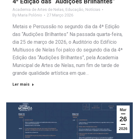
4ª Edição das “Audições Brilhantes”
Academia de Artes de Nelas
,
Educação
,
Notícias
By
Maria Polónio
27 Março 2026
Metais e Percussão no segundo dia da 4ª Edição
das “Audições Brilhantes” Na passada quarta-feira,
dia 25 de março de 2026, o Auditório do Edifício
Multiusos de Nelas foi palco do segundo dia da 4ª
Edição das “Audições Brilhantes”, pela Academia
Municipal de Artes de Nelas, num fim de tarde de
grande qualidade artística em que…
Ler mais
Mar
26
2026