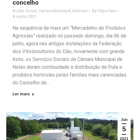
concelho
Acção Social
,
Câmara Municipal
,
Notícias
By
Filipa Pais
8 Junho 2021
Na sequência de mais um “Mercadinho de Produtos
Agrícolas” realizado no passado domingo, dia 06 de
junho, agora nas antigas instalações da Federação
dos Vitivinicultores do Dão, novamente com grande
êxito, os Serviços Sociais da Câmara Municipal de
Nelas deram continuidade à distribuição de fruta e
produtos hortícolas pelas famílias mais carenciadas
do Concelho de…
Ler mais
Jun
5
2021