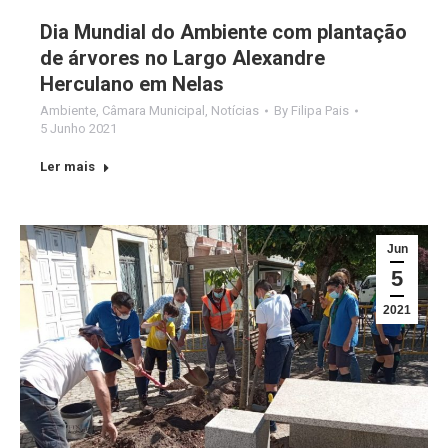
Dia Mundial do Ambiente com plantação
de árvores no Largo Alexandre
Herculano em Nelas
Ambiente
,
Câmara Municipal
,
Notícias
By
Filipa Pais
5 Junho 2021
Ler mais
Jun
5
2021