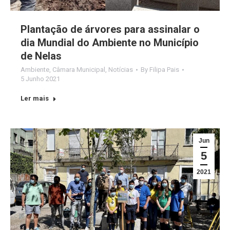
Plantação de árvores para assinalar o
dia Mundial do Ambiente no Município
de Nelas
Ambiente
,
Câmara Municipal
,
Notícias
By
Filipa Pais
5 Junho 2021
Ler mais
Jun
5
2021