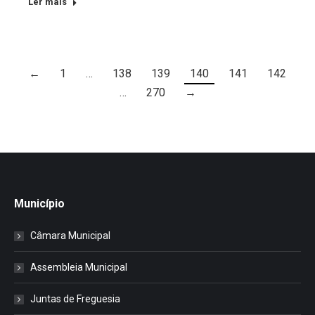
Ler mais
←
1
…
138
139
140
141
142
…
270
→
Município
Câmara Municipal
Assembleia Municipal
Juntas de Freguesia