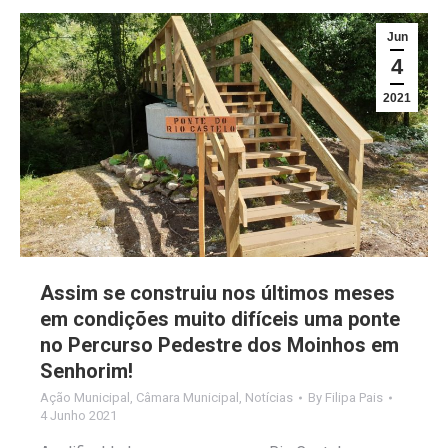
Jun
4
2021
Assim se construiu nos últimos meses
em condições muito difíceis uma ponte
no Percurso Pedestre dos Moinhos em
Senhorim!
Ação Municipal
,
Câmara Municipal
,
Notícias
By
Filipa Pais
4 Junho 2021