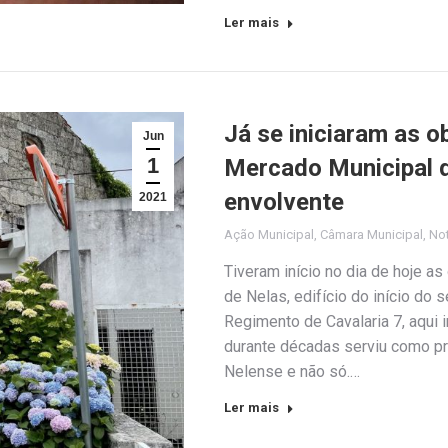
Ler mais
Já se iniciaram as o
Jun
1
Mercado Municipal 
envolvente
2021
Ação Municipal
,
Câmara Municipal
,
Not
Tiveram início no dia de hoje a
de Nelas, edifício do início do 
Regimento de Cavalaria 7, aqui 
durante décadas serviu como p
Nelense e não só.…
Ler mais