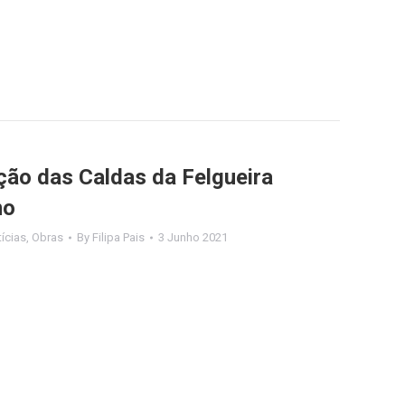
ção das Caldas da Felgueira
mo
ícias
,
Obras
By
Filipa Pais
3 Junho 2021