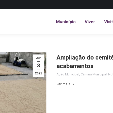
Município
Viver
Visi
Município
Viver
Visi
Ampliação do cemité
Jun
3
acabamentos
2021
Ação Municipal
,
Câmara Municipal
,
Not
Ler mais