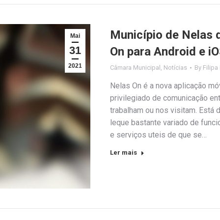
Município de Nelas d
Mai
31
On para Android e i
2021
Câmara Municipal
,
Notícias
By
Filipa
Nelas On é a nova aplicação mó
privilegiado de comunicação ent
trabalham ou nos visitam. Está 
leque bastante variado de func
e serviços uteis de que se…
Ler mais