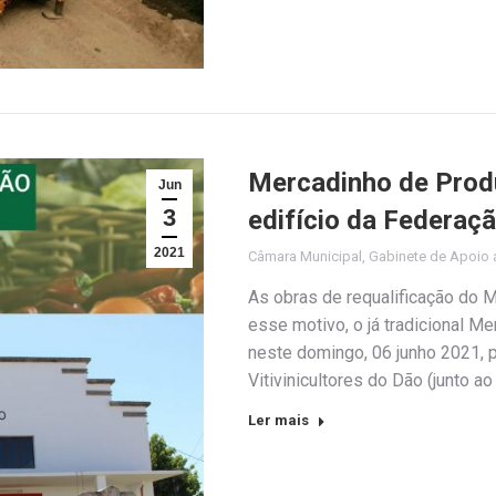
Mercadinho de Produ
Jun
3
edifício da Federaçã
2021
Câmara Municipal
,
Gabinete de Apoio a
As obras de requalificação do M
esse motivo, o já tradicional M
neste domingo, 06 junho 2021, 
Vitivinicultores do Dão (junto ao
Ler mais