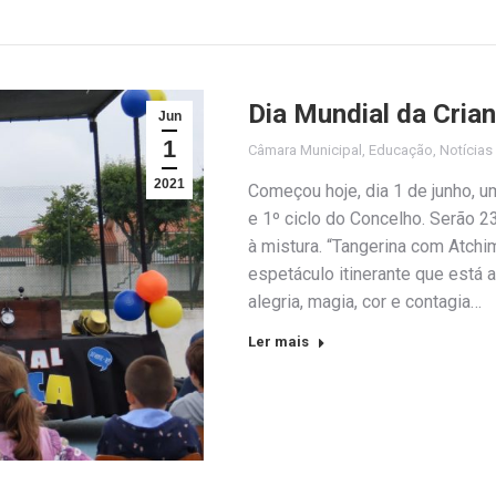
Dia Mundial da Cria
Jun
1
Câmara Municipal
,
Educação
,
Notícias
2021
Começou hoje, dia 1 de junho, 
e 1º ciclo do Concelho. Serão 2
à mistura. “Tangerina com Atchi
espetáculo itinerante que está a
alegria, magia, cor e contagia…
Ler mais