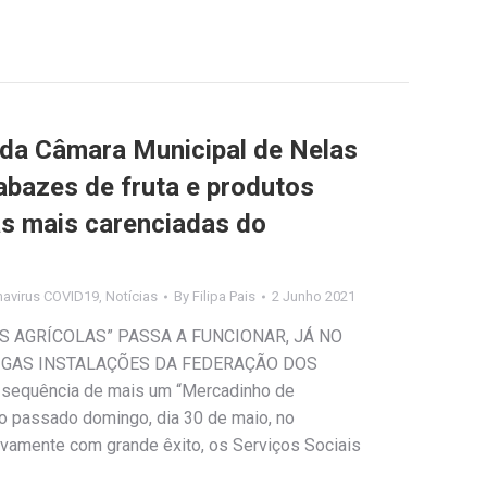
 da Câmara Municipal de Nelas
abazes de fruta e produtos
as mais carenciadas do
navirus COVID19
,
Notícias
By
Filipa Pais
2 Junho 2021
 AGRÍCOLAS” PASSA A FUNCIONAR, JÁ NO
IGAS INSTALAÇÕES DA FEDERAÇÃO DOS
equência de mais um “Mercadinho de
no passado domingo, dia 30 de maio, no
vamente com grande êxito, os Serviços Sociais