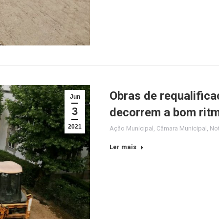
Obras de requalifica
Jun
3
decorrem a bom rit
2021
Ação Municipal
,
Câmara Municipal
,
Not
Ler mais