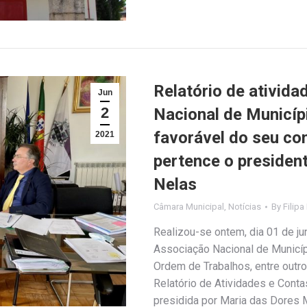
Relatório de ativid
Jun
2
Nacional de Municí
favorável do seu con
2021
pertence o presiden
Nelas
Câmara Municipal
,
Notícias
By
Filipa
Realizou-se ontem, dia 01 de ju
Associação Nacional de Municí
Ordem de Trabalhos, entre outr
Relatório de Atividades e Conta
presidida por Maria das Dores 