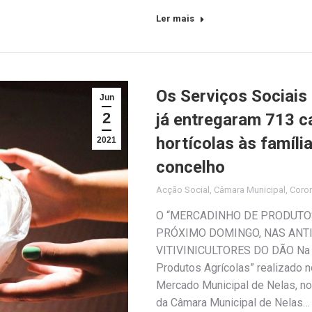
Ler mais
Os Serviços Sociais
Jun
2
já entregaram 713 c
hortícolas às famíli
2021
concelho
Acção Social
,
Câmara Municipal
,
Coro
O “MERCADINHO DE PRODUTOS
PRÓXIMO DOMINGO, NAS ANT
VITIVINICULTORES DO DÃO Na s
Produtos Agrícolas” realizado 
Mercado Municipal de Nelas, no
da Câmara Municipal de Nelas…