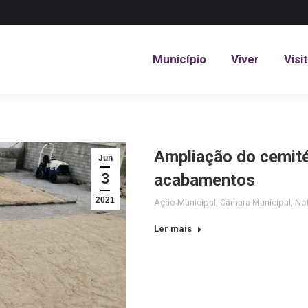
Município
Viver
Visi
Município
Viver
Visi
Ampliação do cemité
Jun
3
acabamentos
2021
Ação Municipal
,
Câmara Municipal
,
Not
Ler mais