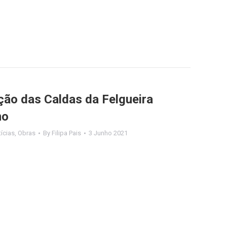
ção das Caldas da Felgueira
mo
ícias
,
Obras
By
Filipa Pais
3 Junho 2021