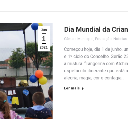
Dia Mundial da Cria
Jun
1
Câmara Municipal
,
Educação
,
Notícias
2021
Começou hoje, dia 1 de junho, 
e 1º ciclo do Concelho. Serão 2
à mistura. “Tangerina com Atchi
espetáculo itinerante que está a
alegria, magia, cor e contagia…
Ler mais