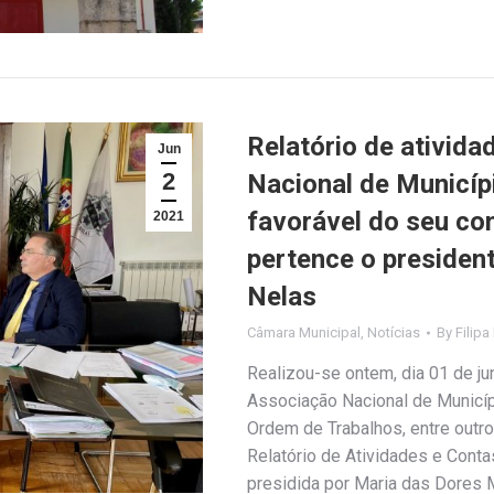
Relatório de ativid
Jun
2
Nacional de Municí
favorável do seu con
2021
pertence o presiden
Nelas
Câmara Municipal
,
Notícias
By
Filipa
Realizou-se ontem, dia 01 de ju
Associação Nacional de Municí
Ordem de Trabalhos, entre outr
Relatório de Atividades e Conta
presidida por Maria das Dores 