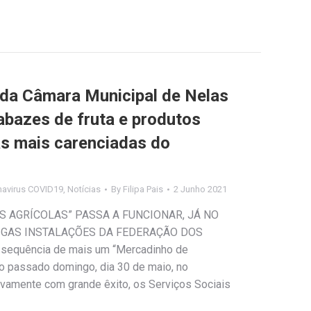
 da Câmara Municipal de Nelas
abazes de fruta e produtos
as mais carenciadas do
navirus COVID19
,
Notícias
By
Filipa Pais
2 Junho 2021
 AGRÍCOLAS” PASSA A FUNCIONAR, JÁ NO
IGAS INSTALAÇÕES DA FEDERAÇÃO DOS
equência de mais um “Mercadinho de
no passado domingo, dia 30 de maio, no
vamente com grande êxito, os Serviços Sociais