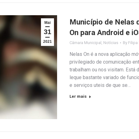
Município de Nelas d
Mai
31
On para Android e i
2021
Câmara Municipal
,
Notícias
By
Filipa
Nelas On é a nova aplicação mó
privilegiado de comunicação ent
trabalham ou nos visitam. Está 
leque bastante variado de func
e serviços uteis de que se…
Ler mais