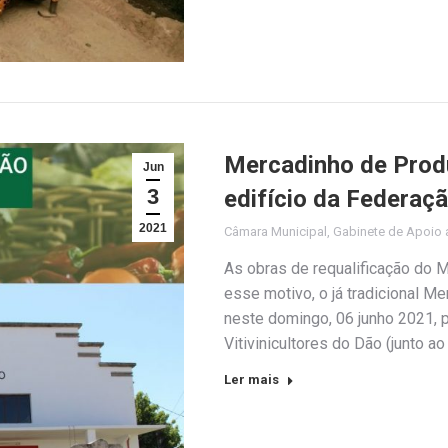
Mercadinho de Produ
Jun
3
edifício da Federaçã
2021
Câmara Municipal
,
Gabinete de Apoio a
As obras de requalificação do M
esse motivo, o já tradicional M
neste domingo, 06 junho 2021, 
Vitivinicultores do Dão (junto ao
Ler mais