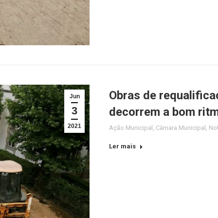
Obras de requalifica
Jun
3
decorrem a bom rit
2021
Ação Municipal
,
Câmara Municipal
,
Not
Ler mais