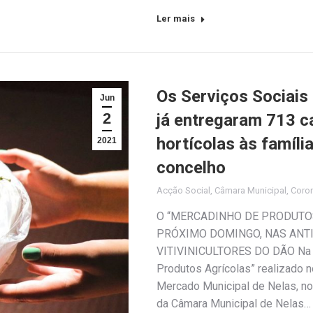
Ler mais
Os Serviços Sociais
Jun
2
já entregaram 713 c
hortícolas às famíli
2021
concelho
Acção Social
,
Câmara Municipal
,
Coro
O “MERCADINHO DE PRODUTOS
PRÓXIMO DOMINGO, NAS ANT
VITIVINICULTORES DO DÃO Na s
Produtos Agrícolas” realizado 
Mercado Municipal de Nelas, no
da Câmara Municipal de Nelas…