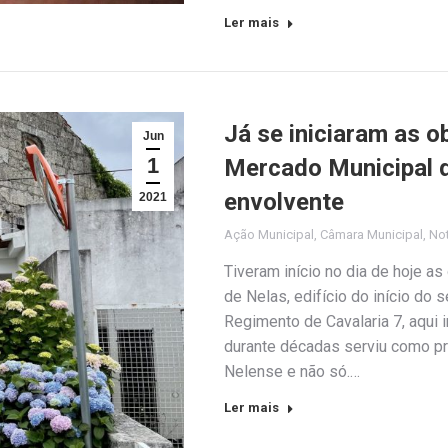
Ler mais
Já se iniciaram as o
Jun
1
Mercado Municipal 
envolvente
2021
Ação Municipal
,
Câmara Municipal
,
Not
Tiveram início no dia de hoje a
de Nelas, edifício do início do 
Regimento de Cavalaria 7, aqui 
durante décadas serviu como p
Nelense e não só.…
Ler mais