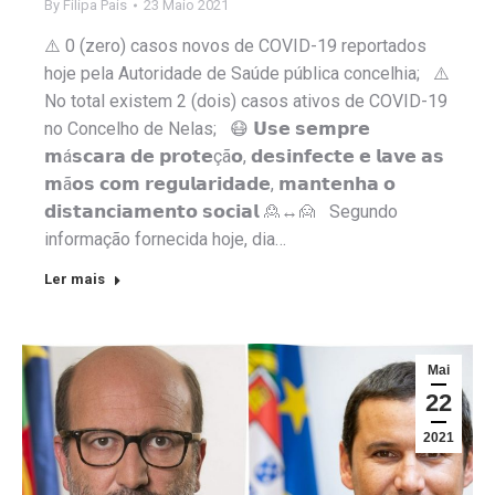
By
Filipa Pais
23 Maio 2021
⚠️ 0 (zero) casos novos de COVID-19 reportados
hoje pela Autoridade de Saúde pública concelhia; ⚠️
No total existem 2 (dois) casos ativos de COVID-19
no Concelho de Nelas; 😷 𝗨𝘀𝗲 𝘀𝗲𝗺𝗽𝗿𝗲
𝗺á𝘀𝗰𝗮𝗿𝗮 𝗱𝗲 𝗽𝗿𝗼𝘁𝗲çã𝗼, 𝗱𝗲𝘀𝗶𝗻𝗳𝗲𝗰𝘁𝗲 𝗲 𝗹𝗮𝘃𝗲 𝗮𝘀
𝗺ã𝗼𝘀 𝗰𝗼𝗺 𝗿𝗲𝗴𝘂𝗹𝗮𝗿𝗶𝗱𝗮𝗱𝗲, 𝗺𝗮𝗻𝘁𝗲𝗻𝗵𝗮 𝗼
𝗱𝗶𝘀𝘁𝗮𝗻𝗰𝗶𝗮𝗺𝗲𝗻𝘁𝗼 𝘀𝗼𝗰𝗶𝗮𝗹 🙎↔️🙍 Segundo
informação fornecida hoje, dia…
Ler mais
Mai
22
2021