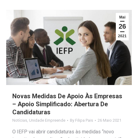
Mai
26
2021
Novas Medidas De Apoio Às Empresas
– Apoio Simplificado: Abertura De
Candidaturas
Notícias
,
Unidade Empreende
By
Filipa Pais
26 Maio 2021
O IEFP vai abrir candidaturas às medidas “novo