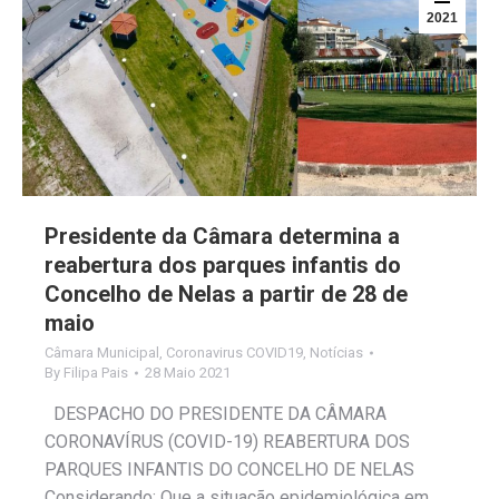
2021
Presidente da Câmara determina a
reabertura dos parques infantis do
Concelho de Nelas a partir de 28 de
maio
Câmara Municipal
,
Coronavirus COVID19
,
Notícias
By
Filipa Pais
28 Maio 2021
DESPACHO DO PRESIDENTE DA CÂMARA
CORONAVÍRUS (COVID-19) REABERTURA DOS
PARQUES INFANTIS DO CONCELHO DE NELAS
Considerando: Que a situação epidemiológica em