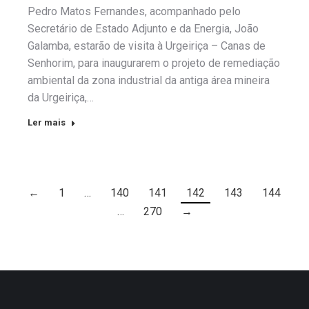
Pedro Matos Fernandes, acompanhado pelo
Secretário de Estado Adjunto e da Energia, João
Galamba, estarão de visita à Urgeiriça – Canas de
Senhorim, para inaugurarem o projeto de remediação
ambiental da zona industrial da antiga área mineira
da Urgeiriça,…
Ler mais
←
1
…
140
141
142
143
144
…
270
→