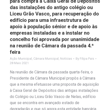
para compra à Caixa Geral de Depósitos
das instalações do antigo colégio ou
Liceu Grão Vasco, para recuperação do
edifício para uma infraestrutura de
apoio à população sénior e de apoio às
empresas instaladas e a instalar no
concelho foi aprovada por unanimidade
na reunião de Câmara da passada 4.ª
feira
Ação Municipal
,
Câmara Municipal
,
Notícias
By
Filipa Pais
28 Maio 2021
Na reunião de Câmara da passada quarta-feira, o
Presidente da Câmara Municipal propôs à Câmara
que a mesma efetuasse uma proposta de aquisição
à Caixa Geral de Depósitos das antigas instalações
do Colégio ou Liceu Grão Vasco de Nelas, edifício
que se encontra em avançado estado de
degradação e que só agora esta entidade bancária…