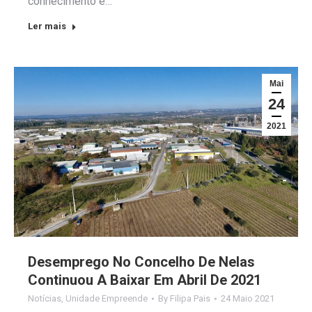
conhecimento e…
Ler mais
Mai
24
2021
Desemprego No Concelho De Nelas
Continuou A Baixar Em Abril De 2021
Notícias
,
Unidade Empreende
By
Filipa Pais
24 Maio 2021