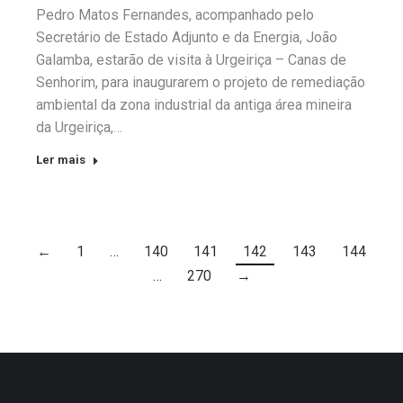
Pedro Matos Fernandes, acompanhado pelo
Secretário de Estado Adjunto e da Energia, João
Galamba, estarão de visita à Urgeiriça – Canas de
Senhorim, para inaugurarem o projeto de remediação
ambiental da zona industrial da antiga área mineira
da Urgeiriça,…
Ler mais
←
1
…
140
141
142
143
144
…
270
→