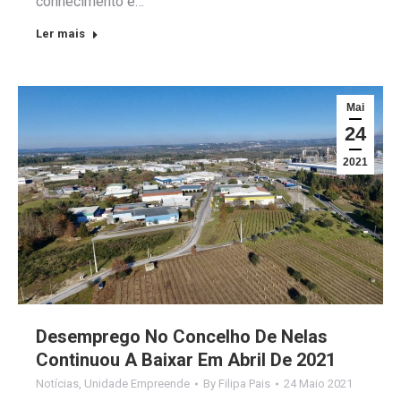
conhecimento e…
Ler mais
Mai
24
2021
Desemprego No Concelho De Nelas
Continuou A Baixar Em Abril De 2021
Notícias
,
Unidade Empreende
By
Filipa Pais
24 Maio 2021