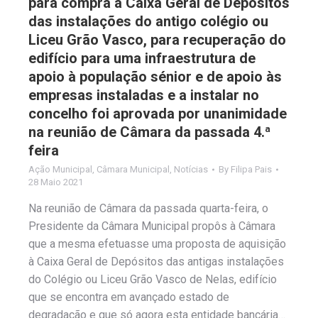
para compra à Caixa Geral de Depósitos
das instalações do antigo colégio ou
Liceu Grão Vasco, para recuperação do
edifício para uma infraestrutura de
apoio à população sénior e de apoio às
empresas instaladas e a instalar no
concelho foi aprovada por unanimidade
na reunião de Câmara da passada 4.ª
feira
Ação Municipal
,
Câmara Municipal
,
Notícias
By
Filipa Pais
28 Maio 2021
Na reunião de Câmara da passada quarta-feira, o
Presidente da Câmara Municipal propôs à Câmara
que a mesma efetuasse uma proposta de aquisição
à Caixa Geral de Depósitos das antigas instalações
do Colégio ou Liceu Grão Vasco de Nelas, edifício
que se encontra em avançado estado de
degradação e que só agora esta entidade bancária…