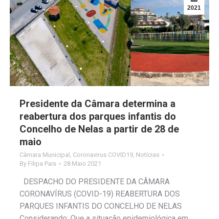
2021
Presidente da Câmara determina a
reabertura dos parques infantis do
Concelho de Nelas a partir de 28 de
maio
Câmara Municipal
,
Coronavirus COVID19
,
Notícias
By
Filipa Pais
28 Maio 2021
DESPACHO DO PRESIDENTE DA CÂMARA
CORONAVÍRUS (COVID-19) REABERTURA DOS
PARQUES INFANTIS DO CONCELHO DE NELAS
Considerando: Que a situação epidemiológica em