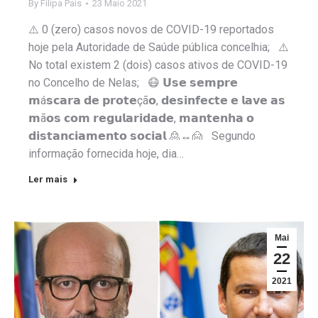
By
Filipa Pais
23 Maio 2021
⚠️ 0 (zero) casos novos de COVID-19 reportados
hoje pela Autoridade de Saúde pública concelhia; ⚠️
No total existem 2 (dois) casos ativos de COVID-19
no Concelho de Nelas; 😷 𝗨𝘀𝗲 𝘀𝗲𝗺𝗽𝗿𝗲
𝗺á𝘀𝗰𝗮𝗿𝗮 𝗱𝗲 𝗽𝗿𝗼𝘁𝗲çã𝗼, 𝗱𝗲𝘀𝗶𝗻𝗳𝗲𝗰𝘁𝗲 𝗲 𝗹𝗮𝘃𝗲 𝗮𝘀
𝗺ã𝗼𝘀 𝗰𝗼𝗺 𝗿𝗲𝗴𝘂𝗹𝗮𝗿𝗶𝗱𝗮𝗱𝗲, 𝗺𝗮𝗻𝘁𝗲𝗻𝗵𝗮 𝗼
𝗱𝗶𝘀𝘁𝗮𝗻𝗰𝗶𝗮𝗺𝗲𝗻𝘁𝗼 𝘀𝗼𝗰𝗶𝗮𝗹 🙎↔️🙍 Segundo
informação fornecida hoje, dia…
Ler mais
Mai
22
2021