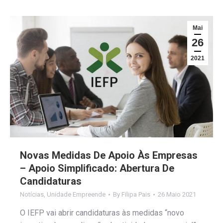
Mai
26
2021
Novas Medidas De Apoio Às Empresas
– Apoio Simplificado: Abertura De
Candidaturas
Notícias
,
Unidade Empreende
By
Filipa Pais
26 Maio 2021
O IEFP vai abrir candidaturas às medidas “novo