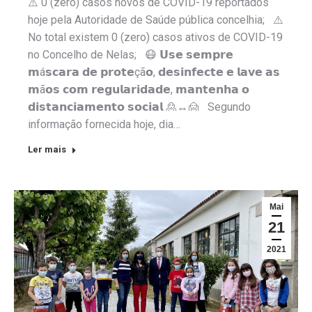
⚠️ 0 (zero) casos novos de COVID-19 reportados
hoje pela Autoridade de Saúde pública concelhia; ⚠️
No total existem 0 (zero) casos ativos de COVID-19
no Concelho de Nelas; 😷 𝗨𝘀𝗲 𝘀𝗲𝗺𝗽𝗿𝗲
𝗺á𝘀𝗰𝗮𝗿𝗮 𝗱𝗲 𝗽𝗿𝗼𝘁𝗲çã𝗼, 𝗱𝗲𝘀𝗶𝗻𝗳𝗲𝗰𝘁𝗲 𝗲 𝗹𝗮𝘃𝗲 𝗮𝘀
𝗺ã𝗼𝘀 𝗰𝗼𝗺 𝗿𝗲𝗴𝘂𝗹𝗮𝗿𝗶𝗱𝗮𝗱𝗲, 𝗺𝗮𝗻𝘁𝗲𝗻𝗵𝗮 𝗼
𝗱𝗶𝘀𝘁𝗮𝗻𝗰𝗶𝗮𝗺𝗲𝗻𝘁𝗼 𝘀𝗼𝗰𝗶𝗮𝗹 🙎↔️🙍 Segundo
informação fornecida hoje, dia…
Ler mais
Mai
21
2021