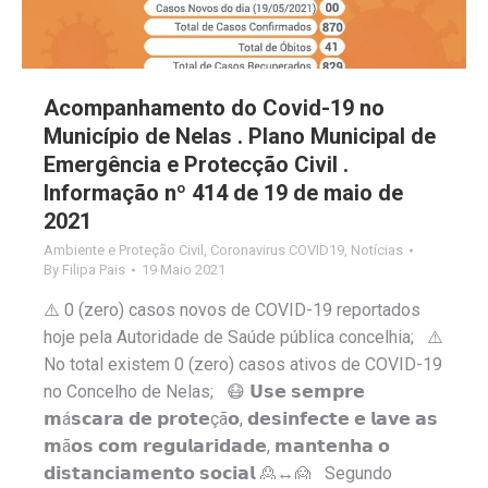
Acompanhamento do Covid-19 no
Município de Nelas . Plano Municipal de
Emergência e Protecção Civil .
Informação nº 414 de 19 de maio de
2021
Ambiente e Proteção Civil
,
Coronavirus COVID19
,
Notícias
By
Filipa Pais
19 Maio 2021
⚠️ 0 (zero) casos novos de COVID-19 reportados
hoje pela Autoridade de Saúde pública concelhia; ⚠️
No total existem 0 (zero) casos ativos de COVID-19
no Concelho de Nelas; 😷 𝗨𝘀𝗲 𝘀𝗲𝗺𝗽𝗿𝗲
𝗺á𝘀𝗰𝗮𝗿𝗮 𝗱𝗲 𝗽𝗿𝗼𝘁𝗲çã𝗼, 𝗱𝗲𝘀𝗶𝗻𝗳𝗲𝗰𝘁𝗲 𝗲 𝗹𝗮𝘃𝗲 𝗮𝘀
𝗺ã𝗼𝘀 𝗰𝗼𝗺 𝗿𝗲𝗴𝘂𝗹𝗮𝗿𝗶𝗱𝗮𝗱𝗲, 𝗺𝗮𝗻𝘁𝗲𝗻𝗵𝗮 𝗼
𝗱𝗶𝘀𝘁𝗮𝗻𝗰𝗶𝗮𝗺𝗲𝗻𝘁𝗼 𝘀𝗼𝗰𝗶𝗮𝗹 🙎↔️🙍 Segundo