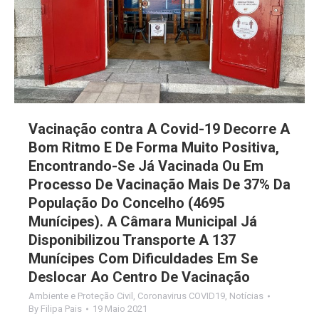
Vacinação contra A Covid-19 Decorre A
Bom Ritmo E De Forma Muito Positiva,
Encontrando-Se Já Vacinada Ou Em
Processo De Vacinação Mais De 37% Da
População Do Concelho (4695
Munícipes). A Câmara Municipal Já
Disponibilizou Transporte A 137
Munícipes Com Dificuldades Em Se
Deslocar Ao Centro De Vacinação
Ambiente e Proteção Civil
,
Coronavirus COVID19
,
Notícias
By
Filipa Pais
19 Maio 2021