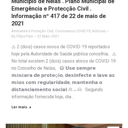
Município de Nelas . Plano Municipal de
Emergência e Protecção Civil .
Informação nº 417 de 22 de maio de
2021
Ambiente e Proteção Civil
,
Coronavirus COVID19
,
Notícias
By
Filipa Pais
22 Maio 2021
⚠️ 2 (dois) casos novos de COVID-19 reportados
hoje pela Autoridade de Saúde pública concelhia; ⚠️
No total existem 2 (dois) casos ativos de COVID-19
no Concelho de Nelas; 😷 𝗨𝘀𝗲 𝘀𝗲𝗺𝗽𝗿𝗲
𝗺á𝘀𝗰𝗮𝗿𝗮 𝗱𝗲 𝗽𝗿𝗼𝘁𝗲çã𝗼, 𝗱𝗲𝘀𝗶𝗻𝗳𝗲𝗰𝘁𝗲 𝗲 𝗹𝗮𝘃𝗲 𝗮𝘀
𝗺ã𝗼𝘀 𝗰𝗼𝗺 𝗿𝗲𝗴𝘂𝗹𝗮𝗿𝗶𝗱𝗮𝗱𝗲, 𝗺𝗮𝗻𝘁𝗲𝗻𝗵𝗮 𝗼
𝗱𝗶𝘀𝘁𝗮𝗻𝗰𝗶𝗮𝗺𝗲𝗻𝘁𝗼 𝘀𝗼𝗰𝗶𝗮𝗹 🙎↔️🙍 Segundo
informação fornecida hoje, dia…
Ler mais