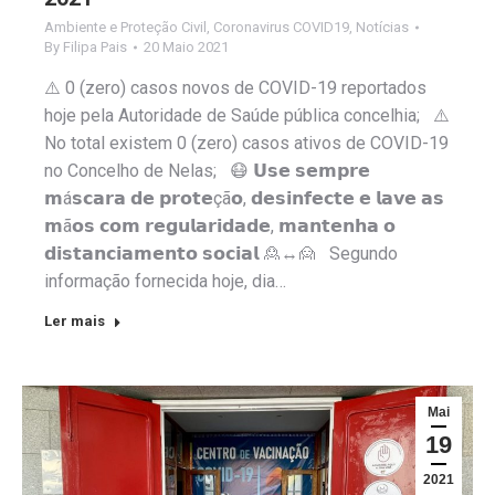
Ambiente e Proteção Civil
,
Coronavirus COVID19
,
Notícias
By
Filipa Pais
20 Maio 2021
⚠️ 0 (zero) casos novos de COVID-19 reportados
hoje pela Autoridade de Saúde pública concelhia; ⚠️
No total existem 0 (zero) casos ativos de COVID-19
no Concelho de Nelas; 😷 𝗨𝘀𝗲 𝘀𝗲𝗺𝗽𝗿𝗲
𝗺á𝘀𝗰𝗮𝗿𝗮 𝗱𝗲 𝗽𝗿𝗼𝘁𝗲çã𝗼, 𝗱𝗲𝘀𝗶𝗻𝗳𝗲𝗰𝘁𝗲 𝗲 𝗹𝗮𝘃𝗲 𝗮𝘀
𝗺ã𝗼𝘀 𝗰𝗼𝗺 𝗿𝗲𝗴𝘂𝗹𝗮𝗿𝗶𝗱𝗮𝗱𝗲, 𝗺𝗮𝗻𝘁𝗲𝗻𝗵𝗮 𝗼
𝗱𝗶𝘀𝘁𝗮𝗻𝗰𝗶𝗮𝗺𝗲𝗻𝘁𝗼 𝘀𝗼𝗰𝗶𝗮𝗹 🙎↔️🙍 Segundo
informação fornecida hoje, dia…
Ler mais
Mai
19
2021