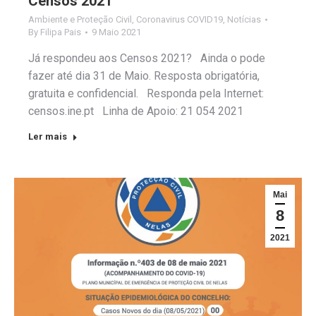
Censos 2021
Ambiente e Proteção Civil
,
Coronavirus COVID19
,
Notícias
By
Filipa Pais
9 Maio 2021
Já respondeu aos Censos 2021? Ainda o pode
fazer até dia 31 de Maio. Resposta obrigatória,
gratuita e confidencial. Responda pela Internet:
censos.ine.pt Linha de Apoio: 21 054 2021
Ler mais
Mai
8
2021