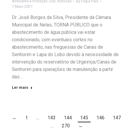
Ambiente e Proteção Civil
,
Notícias
By
Filipa Pais
7 Maio 2021
Dr. José Borges da Silva, Presidente da Câmara
Municipal de Nelas, TORNA PÚBLICO que o
abastecimento de água pública vai estar
condicionado, com eventuais cortes no
abastecimento, nas freguesias de Canas de
Senhorim e Lapa do Lobo devido à necessidade de
intervenção do reservatório de Urgeiriça/Canas de
Senhorim para operações de manutenção a partir
das…
Ler mais
←
1
…
143
144
145
146
147
…
270
→