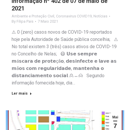
Informação nº 402 de 07 de maio de
2021
Ambiente e Proteção Civil
,
Coronavirus COVID19
,
Notícias
By
Filipa Pais
7 Maio 2021
⚠️ 0 (zero) casos novos de COVID-19 reportados
hoje pela Autoridade de Saúde pública concelhia; ⚠️
No total existem 3 (três) casos ativos de COVID-19
no Concelho de Nelas; 😷 𝗨𝘀𝗲 𝘀𝗲𝗺𝗽𝗿𝗲
𝗺á𝘀𝗰𝗮𝗿𝗮 𝗱𝗲 𝗽𝗿𝗼𝘁𝗲çã𝗼, 𝗱𝗲𝘀𝗶𝗻𝗳𝗲𝗰𝘁𝗲 𝗲 𝗹𝗮𝘃𝗲 𝗮𝘀
𝗺ã𝗼𝘀 𝗰𝗼𝗺 𝗿𝗲𝗴𝘂𝗹𝗮𝗿𝗶𝗱𝗮𝗱𝗲, 𝗺𝗮𝗻𝘁𝗲𝗻𝗵𝗮 𝗼
𝗱𝗶𝘀𝘁𝗮𝗻𝗰𝗶𝗮𝗺𝗲𝗻𝘁𝗼 𝘀𝗼𝗰𝗶𝗮𝗹 🙎↔️🙍 Segundo
informação fornecida hoje, dia…
Ler mais
Mai
7