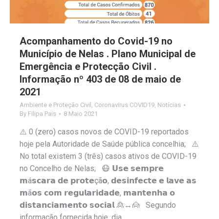
Acompanhamento do Covid-19 no
Município de Nelas . Plano Municipal de
Emergência e Protecção Civil .
Informação nº 403 de 08 de maio de
2021
Ambiente e Proteção Civil
,
Coronavirus COVID19
,
Notícias
By
Filipa Pais
8 Maio 2021
⚠️ 0 (zero) casos novos de COVID-19 reportados
hoje pela Autoridade de Saúde pública concelhia; ⚠️
No total existem 3 (três) casos ativos de COVID-19
no Concelho de Nelas; 😷 𝗨𝘀𝗲 𝘀𝗲𝗺𝗽𝗿𝗲
𝗺á𝘀𝗰𝗮𝗿𝗮 𝗱𝗲 𝗽𝗿𝗼𝘁𝗲çã𝗼, 𝗱𝗲𝘀𝗶𝗻𝗳𝗲𝗰𝘁𝗲 𝗲 𝗹𝗮𝘃𝗲 𝗮𝘀
𝗺ã𝗼𝘀 𝗰𝗼𝗺 𝗿𝗲𝗴𝘂𝗹𝗮𝗿𝗶𝗱𝗮𝗱𝗲, 𝗺𝗮𝗻𝘁𝗲𝗻𝗵𝗮 𝗼
𝗱𝗶𝘀𝘁𝗮𝗻𝗰𝗶𝗮𝗺𝗲𝗻𝘁𝗼 𝘀𝗼𝗰𝗶𝗮𝗹 🙎↔️🙍 Segundo
informação fornecida hoje, dia…