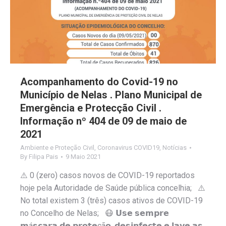
Acompanhamento do Covid-19 no
Município de Nelas . Plano Municipal de
Emergência e Protecção Civil .
Informação nº 404 de 09 de maio de
2021
Ambiente e Proteção Civil
,
Coronavirus COVID19
,
Notícias
By
Filipa Pais
9 Maio 2021
⚠️ 0 (zero) casos novos de COVID-19 reportados
hoje pela Autoridade de Saúde pública concelhia; ⚠️
No total existem 3 (três) casos ativos de COVID-19
no Concelho de Nelas; 😷 𝗨𝘀𝗲 𝘀𝗲𝗺𝗽𝗿𝗲
𝗺á𝘀𝗰𝗮𝗿𝗮 𝗱𝗲 𝗽𝗿𝗼𝘁𝗲çã𝗼, 𝗱𝗲𝘀𝗶𝗻𝗳𝗲𝗰𝘁𝗲 𝗲 𝗹𝗮𝘃𝗲 𝗮𝘀