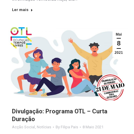
Ler mais
Mai
8
2021
Divulgação: Programa OTL – Curta
Duração
Acção Social
,
Notícias
By
Filipa Pais
8 Maio 2021