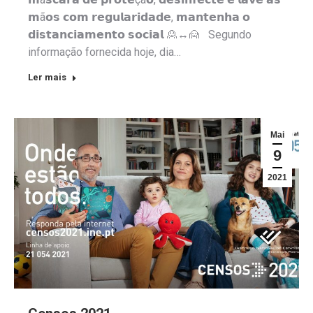
𝗺ã𝗼𝘀 𝗰𝗼𝗺 𝗿𝗲𝗴𝘂𝗹𝗮𝗿𝗶𝗱𝗮𝗱𝗲, 𝗺𝗮𝗻𝘁𝗲𝗻𝗵𝗮 𝗼
𝗱𝗶𝘀𝘁𝗮𝗻𝗰𝗶𝗮𝗺𝗲𝗻𝘁𝗼 𝘀𝗼𝗰𝗶𝗮𝗹 🙎↔️🙍 Segundo
informação fornecida hoje, dia…
Ler mais
Mai
9
2021