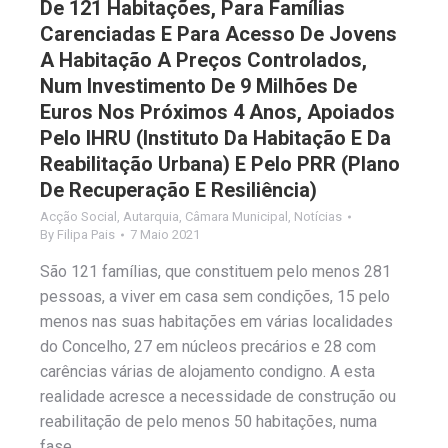
De 121 Habitações, Para Famílias
Carenciadas E Para Acesso De Jovens
A Habitação A Preços Controlados,
Num Investimento De 9 Milhões De
Euros Nos Próximos 4 Anos, Apoiados
Pelo IHRU (Instituto Da Habitação E Da
Reabilitação Urbana) E Pelo PRR (Plano
De Recuperação E Resiliência)
Acção Social
,
Autarquia
,
Câmara Municipal
,
Notícias
By
Filipa Pais
7 Maio 2021
São 121 famílias, que constituem pelo menos 281
pessoas, a viver em casa sem condições, 15 pelo
menos nas suas habitações em várias localidades
do Concelho, 27 em núcleos precários e 28 com
carências várias de alojamento condigno. A esta
realidade acresce a necessidade de construção ou
reabilitação de pelo menos 50 habitações, numa
fase…