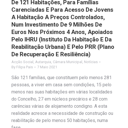
De 121 Habitações, Para Famílias
Carenciadas E Para Acesso De Jovens
A Habitação A Preços Controlados,
Num Investimento De 9 Milhões De
Euros Nos Próximos 4 Anos, Apoiados
Pelo IHRU (Instituto Da Habitação E Da
Reabilitação Urbana) E Pelo PRR (Plano
De Recuperação E Resiliência)
Acção Social
,
Autarquia
,
Câmara Municipal
,
Notícias
By
Filipa Pais
7 Maio 2021
São 121 famílias, que constituem pelo menos 281
pessoas, a viver em casa sem condições, 15 pelo
menos nas suas habitações em várias localidades
do Concelho, 27 em núcleos precários e 28 com
carências várias de alojamento condigno. A esta
realidade acresce a necessidade de construção ou
reabilitação de pelo menos 50 habitações, numa
fase…