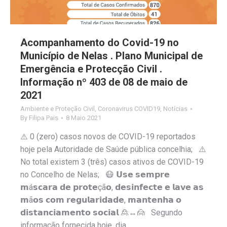
Acompanhamento do Covid-19 no
Município de Nelas . Plano Municipal de
Emergência e Protecção Civil .
Informação nº 403 de 08 de maio de
2021
Ambiente e Proteção Civil
,
Coronavirus COVID19
,
Notícias
By
Filipa Pais
8 Maio 2021
⚠️ 0 (zero) casos novos de COVID-19 reportados
hoje pela Autoridade de Saúde pública concelhia; ⚠️
No total existem 3 (três) casos ativos de COVID-19
no Concelho de Nelas; 😷 𝗨𝘀𝗲 𝘀𝗲𝗺𝗽𝗿𝗲
𝗺á𝘀𝗰𝗮𝗿𝗮 𝗱𝗲 𝗽𝗿𝗼𝘁𝗲çã𝗼, 𝗱𝗲𝘀𝗶𝗻𝗳𝗲𝗰𝘁𝗲 𝗲 𝗹𝗮𝘃𝗲 𝗮𝘀
𝗺ã𝗼𝘀 𝗰𝗼𝗺 𝗿𝗲𝗴𝘂𝗹𝗮𝗿𝗶𝗱𝗮𝗱𝗲, 𝗺𝗮𝗻𝘁𝗲𝗻𝗵𝗮 𝗼
𝗱𝗶𝘀𝘁𝗮𝗻𝗰𝗶𝗮𝗺𝗲𝗻𝘁𝗼 𝘀𝗼𝗰𝗶𝗮𝗹 🙎↔️🙍 Segundo
informação fornecida hoje, dia…