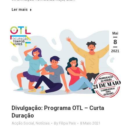
Ler mais
Mai
8
2021
Divulgação: Programa OTL – Curta
Duração
Acção Social
,
Notícias
By
Filipa Pais
8 Maio 2021