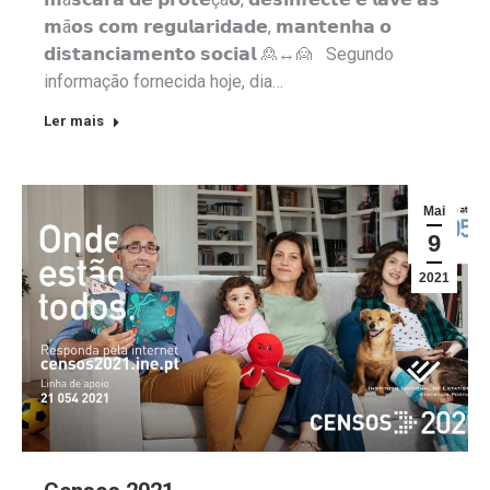
𝗺ã𝗼𝘀 𝗰𝗼𝗺 𝗿𝗲𝗴𝘂𝗹𝗮𝗿𝗶𝗱𝗮𝗱𝗲, 𝗺𝗮𝗻𝘁𝗲𝗻𝗵𝗮 𝗼
𝗱𝗶𝘀𝘁𝗮𝗻𝗰𝗶𝗮𝗺𝗲𝗻𝘁𝗼 𝘀𝗼𝗰𝗶𝗮𝗹 🙎↔️🙍 Segundo
informação fornecida hoje, dia…
Ler mais
Mai
9
2021