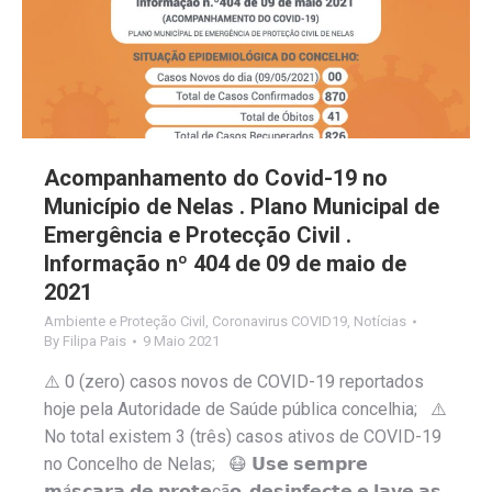
Acompanhamento do Covid-19 no
Município de Nelas . Plano Municipal de
Emergência e Protecção Civil .
Informação nº 404 de 09 de maio de
2021
Ambiente e Proteção Civil
,
Coronavirus COVID19
,
Notícias
By
Filipa Pais
9 Maio 2021
⚠️ 0 (zero) casos novos de COVID-19 reportados
hoje pela Autoridade de Saúde pública concelhia; ⚠️
No total existem 3 (três) casos ativos de COVID-19
no Concelho de Nelas; 😷 𝗨𝘀𝗲 𝘀𝗲𝗺𝗽𝗿𝗲
𝗺á𝘀𝗰𝗮𝗿𝗮 𝗱𝗲 𝗽𝗿𝗼𝘁𝗲çã𝗼, 𝗱𝗲𝘀𝗶𝗻𝗳𝗲𝗰𝘁𝗲 𝗲 𝗹𝗮𝘃𝗲 𝗮𝘀