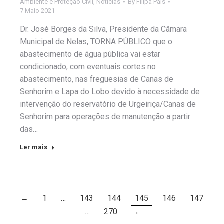
Ambiente e Proteção Civil
,
Notícias
By
Filipa Pais
7 Maio 2021
Dr. José Borges da Silva, Presidente da Câmara
Municipal de Nelas, TORNA PÚBLICO que o
abastecimento de água pública vai estar
condicionado, com eventuais cortes no
abastecimento, nas freguesias de Canas de
Senhorim e Lapa do Lobo devido à necessidade de
intervenção do reservatório de Urgeiriça/Canas de
Senhorim para operações de manutenção a partir
das…
Ler mais
←
1
…
143
144
145
146
147
…
270
→