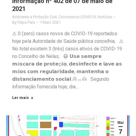
Informação nº 402 de 07 de maio de
2021
Ambiente e Proteção Civil
,
Coronavirus COVID19
,
Notícias
By
Filipa Pais
7 Maio 2021
⚠️ 0 (zero) casos novos de COVID-19 reportados
hoje pela Autoridade de Saúde pública concelhia; ⚠️
No total existem 3 (três) casos ativos de COVID-19
no Concelho de Nelas; 😷 𝗨𝘀𝗲 𝘀𝗲𝗺𝗽𝗿𝗲
𝗺á𝘀𝗰𝗮𝗿𝗮 𝗱𝗲 𝗽𝗿𝗼𝘁𝗲çã𝗼, 𝗱𝗲𝘀𝗶𝗻𝗳𝗲𝗰𝘁𝗲 𝗲 𝗹𝗮𝘃𝗲 𝗮𝘀
𝗺ã𝗼𝘀 𝗰𝗼𝗺 𝗿𝗲𝗴𝘂𝗹𝗮𝗿𝗶𝗱𝗮𝗱𝗲, 𝗺𝗮𝗻𝘁𝗲𝗻𝗵𝗮 𝗼
𝗱𝗶𝘀𝘁𝗮𝗻𝗰𝗶𝗮𝗺𝗲𝗻𝘁𝗼 𝘀𝗼𝗰𝗶𝗮𝗹 🙎↔️🙍 Segundo
informação fornecida hoje, dia…
Ler mais
Mai
7