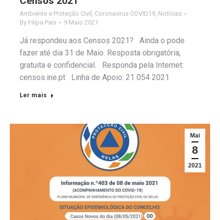
Censos 2021
Ambiente e Proteção Civil
,
Coronavirus COVID19
,
Notícias
By
Filipa Pais
9 Maio 2021
Já respondeu aos Censos 2021? Ainda o pode
fazer até dia 31 de Maio. Resposta obrigatória,
gratuita e confidencial. Responda pela Internet:
censos.ine.pt Linha de Apoio: 21 054 2021
Ler mais
Mai
8
2021