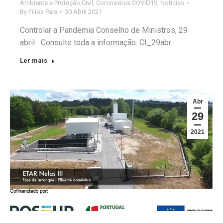
Ambiente e Proteção Civil
,
Coronavirus COVID19
,
Notícias
By
Filipa Pais
30 Abril 2021
Controlar a Pandemia Conselho de Ministros, 29
abril Consulte toda a informação: CI_29abr
Ler mais
Abr
29
2021