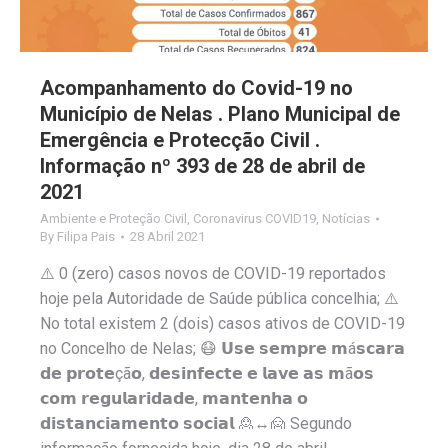
Acompanhamento do Covid-19 no
Município de Nelas . Plano Municipal de
Emergência e Protecção Civil .
Informação nº 393 de 28 de abril de
2021
Ambiente e Proteção Civil
,
Coronavirus COVID19
,
Notícias
By
Filipa Pais
28 Abril 2021
⚠️ 0 (zero) casos novos de COVID-19 reportados
hoje pela Autoridade de Saúde pública concelhia; ⚠️
No total existem 2 (dois) casos ativos de COVID-19
no Concelho de Nelas; 😷 𝗨𝘀𝗲 𝘀𝗲𝗺𝗽𝗿𝗲 𝗺á𝘀𝗰𝗮𝗿𝗮
𝗱𝗲 𝗽𝗿𝗼𝘁𝗲çã𝗼, 𝗱𝗲𝘀𝗶𝗻𝗳𝗲𝗰𝘁𝗲 𝗲 𝗹𝗮𝘃𝗲 𝗮𝘀 𝗺ã𝗼𝘀
𝗰𝗼𝗺 𝗿𝗲𝗴𝘂𝗹𝗮𝗿𝗶𝗱𝗮𝗱𝗲, 𝗺𝗮𝗻𝘁𝗲𝗻𝗵𝗮 𝗼
𝗱𝗶𝘀𝘁𝗮𝗻𝗰𝗶𝗮𝗺𝗲𝗻𝘁𝗼 𝘀𝗼𝗰𝗶𝗮𝗹 🙎↔️🙍 Segundo