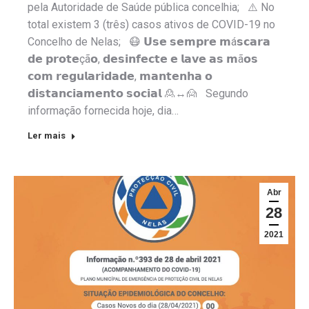
pela Autoridade de Saúde pública concelhia; ⚠️ No
total existem 3 (três) casos ativos de COVID-19 no
Concelho de Nelas; 😷 𝗨𝘀𝗲 𝘀𝗲𝗺𝗽𝗿𝗲 𝗺á𝘀𝗰𝗮𝗿𝗮
𝗱𝗲 𝗽𝗿𝗼𝘁𝗲çã𝗼, 𝗱𝗲𝘀𝗶𝗻𝗳𝗲𝗰𝘁𝗲 𝗲 𝗹𝗮𝘃𝗲 𝗮𝘀 𝗺ã𝗼𝘀
𝗰𝗼𝗺 𝗿𝗲𝗴𝘂𝗹𝗮𝗿𝗶𝗱𝗮𝗱𝗲, 𝗺𝗮𝗻𝘁𝗲𝗻𝗵𝗮 𝗼
𝗱𝗶𝘀𝘁𝗮𝗻𝗰𝗶𝗮𝗺𝗲𝗻𝘁𝗼 𝘀𝗼𝗰𝗶𝗮𝗹 🙎↔️🙍 Segundo
informação fornecida hoje, dia…
Ler mais
Abr
28
2021