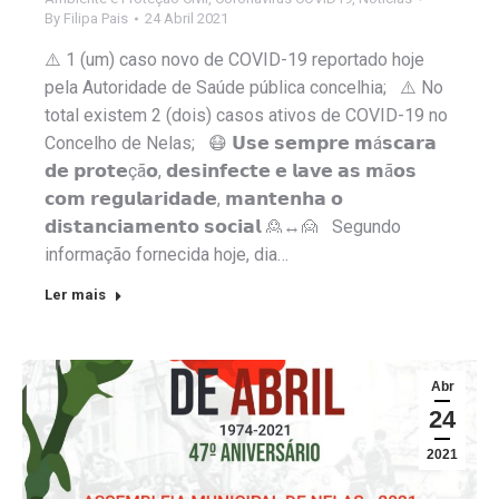
By
Filipa Pais
24 Abril 2021
⚠️ 1 (um) caso novo de COVID-19 reportado hoje
pela Autoridade de Saúde pública concelhia; ⚠️ No
total existem 2 (dois) casos ativos de COVID-19 no
Concelho de Nelas; 😷 𝗨𝘀𝗲 𝘀𝗲𝗺𝗽𝗿𝗲 𝗺á𝘀𝗰𝗮𝗿𝗮
𝗱𝗲 𝗽𝗿𝗼𝘁𝗲çã𝗼, 𝗱𝗲𝘀𝗶𝗻𝗳𝗲𝗰𝘁𝗲 𝗲 𝗹𝗮𝘃𝗲 𝗮𝘀 𝗺ã𝗼𝘀
𝗰𝗼𝗺 𝗿𝗲𝗴𝘂𝗹𝗮𝗿𝗶𝗱𝗮𝗱𝗲, 𝗺𝗮𝗻𝘁𝗲𝗻𝗵𝗮 𝗼
𝗱𝗶𝘀𝘁𝗮𝗻𝗰𝗶𝗮𝗺𝗲𝗻𝘁𝗼 𝘀𝗼𝗰𝗶𝗮𝗹 🙎↔️🙍 Segundo
informação fornecida hoje, dia…
Ler mais
Abr
24
2021