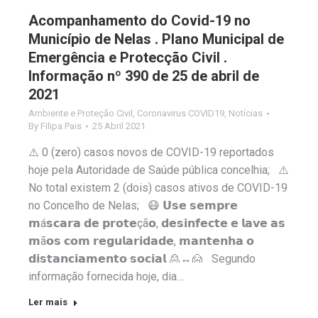
Acompanhamento do Covid-19 no
Município de Nelas . Plano Municipal de
Emergência e Protecção Civil .
Informação nº 390 de 25 de abril de
2021
Ambiente e Proteção Civil
,
Coronavirus COVID19
,
Notícias
By
Filipa Pais
25 Abril 2021
⚠️ 0 (zero) casos novos de COVID-19 reportados
hoje pela Autoridade de Saúde pública concelhia; ⚠️
No total existem 2 (dois) casos ativos de COVID-19
no Concelho de Nelas; 😷 𝗨𝘀𝗲 𝘀𝗲𝗺𝗽𝗿𝗲
𝗺á𝘀𝗰𝗮𝗿𝗮 𝗱𝗲 𝗽𝗿𝗼𝘁𝗲çã𝗼, 𝗱𝗲𝘀𝗶𝗻𝗳𝗲𝗰𝘁𝗲 𝗲 𝗹𝗮𝘃𝗲 𝗮𝘀
𝗺ã𝗼𝘀 𝗰𝗼𝗺 𝗿𝗲𝗴𝘂𝗹𝗮𝗿𝗶𝗱𝗮𝗱𝗲, 𝗺𝗮𝗻𝘁𝗲𝗻𝗵𝗮 𝗼
𝗱𝗶𝘀𝘁𝗮𝗻𝗰𝗶𝗮𝗺𝗲𝗻𝘁𝗼 𝘀𝗼𝗰𝗶𝗮𝗹 🙎↔️🙍 Segundo
informação fornecida hoje, dia…
Ler mais