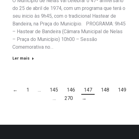
O Município de Nelas vai celebrar o 47º aniversário
do 25 de abril de 1974, com um programa que terá o
seu inicio às 9h45, com o tradicional Hastear de
Bandeira, na Praça do Município. PROGRAMA: 9h45
– Hastear de Bandeira (Câmara Municipal de Nelas
– Praça do Município) 10h00 – Sessão
Comemorativa no…
Ler mais
←
1
…
145
146
147
148
149
…
270
→