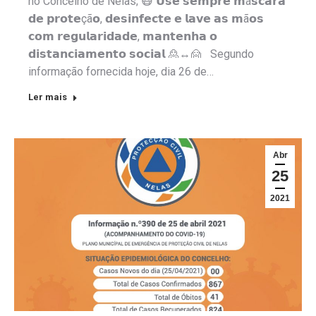
no Concelho de Nelas; 😷 𝗨𝘀𝗲 𝘀𝗲𝗺𝗽𝗿𝗲 𝗺á𝘀𝗰𝗮𝗿𝗮
𝗱𝗲 𝗽𝗿𝗼𝘁𝗲çã𝗼, 𝗱𝗲𝘀𝗶𝗻𝗳𝗲𝗰𝘁𝗲 𝗲 𝗹𝗮𝘃𝗲 𝗮𝘀 𝗺ã𝗼𝘀
𝗰𝗼𝗺 𝗿𝗲𝗴𝘂𝗹𝗮𝗿𝗶𝗱𝗮𝗱𝗲, 𝗺𝗮𝗻𝘁𝗲𝗻𝗵𝗮 𝗼
𝗱𝗶𝘀𝘁𝗮𝗻𝗰𝗶𝗮𝗺𝗲𝗻𝘁𝗼 𝘀𝗼𝗰𝗶𝗮𝗹 🙎↔️🙍 Segundo
informação fornecida hoje, dia 26 de…
Ler mais
Abr
25
2021