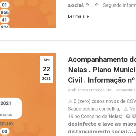
𝘀𝗼𝗰𝗶𝗮𝗹 🙎↔️🙍 Segundo infor
Ler mais
Acompanhamento do 
Abr
22
Nelas . Plano Munic
Civil . Informação n
2021
Ambiente e Proteção Civil
,
Coronaviru
⚠️ 0 (zero) casos novos de COV
Saúde pública concelhia; ⚠️ No
19 no Concelho de Nelas; 😷 𝗨𝘀𝗲 
𝗱𝗲𝘀𝗶𝗻𝗳𝗲𝗰𝘁𝗲 𝗲 𝗹𝗮𝘃𝗲 𝗮𝘀 𝗺ã𝗼
𝗱𝗶𝘀𝘁𝗮𝗻𝗰𝗶𝗮𝗺𝗲𝗻𝘁𝗼 𝘀𝗼𝗰