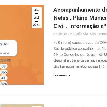
Acompanhamento do 
Abr
20
Nelas . Plano Munic
Civil . Informação n
2021
Ambiente e Proteção Civil
,
Coronaviru
⚠️ 0 (zero) casos novos de COV
Saúde pública concelhia; ⚠️ No
19 no Concelho de Nelas; 😷 𝗨𝘀𝗲 
𝗱𝗲𝘀𝗶𝗻𝗳𝗲𝗰𝘁𝗲 𝗲 𝗹𝗮𝘃𝗲 𝗮𝘀 𝗺ã𝗼
𝗱𝗶𝘀𝘁𝗮𝗻𝗰𝗶𝗮𝗺𝗲𝗻𝘁𝗼 𝘀𝗼𝗰
Ler mais