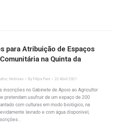
es para Atribuição de Espaços
Comunitária na Quinta da
ultor
,
Notícias
By
Filipa Pais
22 Abril 2021
 as inscrições no Gabinete de Apoio ao Agricultor
ue pretendam usufruir de um espaço de 200
lantado com culturas em modo biológico, na
devidamente lavrado e com água disponível,
nscrições…