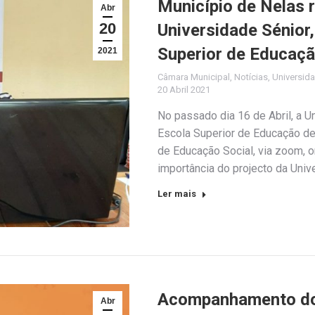
Município de Nelas 
Abr
20
Universidade Sénior,
Superior de Educaçã
2021
Câmara Municipal
,
Notícias
,
Universid
20 Abril 2021
No passado dia 16 de Abril, a U
Escola Superior de Educação de 
de Educação Social, via zoom, o
importância do projecto da Univ
Ler mais
Acompanhamento do 
Abr