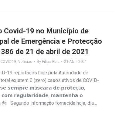
Covid-19 no Município de
ipal de Emergência e Protecção
º 386 de 21 de abril de 2021
s COVID19
,
Notícias
By
Filipa Pais
21 Abril 2021
ID-19 reportados hoje pela Autoridade de
 total existem 0 (zero) casos ativos de COVID-
𝗲𝗺𝗽𝗿𝗲 𝗺á𝘀𝗰𝗮𝗿𝗮 𝗱𝗲 𝗽𝗿𝗼𝘁𝗲çã𝗼,
 𝗰𝗼𝗺 𝗿𝗲𝗴𝘂𝗹𝗮𝗿𝗶𝗱𝗮𝗱𝗲, 𝗺𝗮𝗻𝘁𝗲𝗻𝗵𝗮 𝗼
𝗮𝗹 🙎↔️🙍 Segundo informação fornecida hoje, dia…