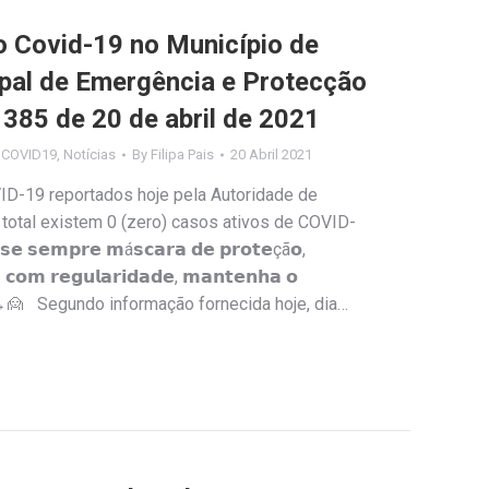
Covid-19 no Município de
ipal de Emergência e Protecção
º 385 de 20 de abril de 2021
s COVID19
,
Notícias
By
Filipa Pais
20 Abril 2021
ID-19 reportados hoje pela Autoridade de
 total existem 0 (zero) casos ativos de COVID-
𝗲𝗺𝗽𝗿𝗲 𝗺á𝘀𝗰𝗮𝗿𝗮 𝗱𝗲 𝗽𝗿𝗼𝘁𝗲çã𝗼,
 𝗰𝗼𝗺 𝗿𝗲𝗴𝘂𝗹𝗮𝗿𝗶𝗱𝗮𝗱𝗲, 𝗺𝗮𝗻𝘁𝗲𝗻𝗵𝗮 𝗼
𝗮𝗹 🙎↔️🙍 Segundo informação fornecida hoje, dia…