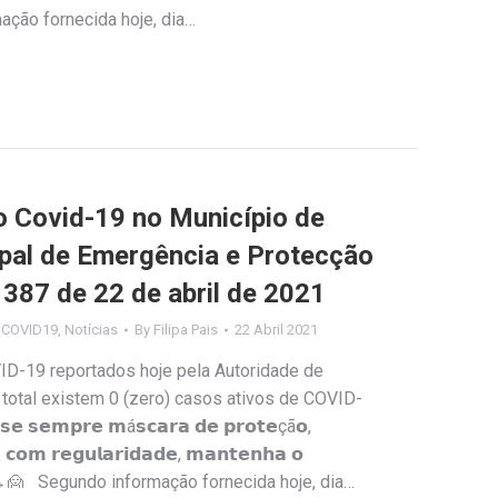
mação fornecida hoje, dia…
Covid-19 no Município de
ipal de Emergência e Protecção
º 387 de 22 de abril de 2021
s COVID19
,
Notícias
By
Filipa Pais
22 Abril 2021
ID-19 reportados hoje pela Autoridade de
 total existem 0 (zero) casos ativos de COVID-
𝗲𝗺𝗽𝗿𝗲 𝗺á𝘀𝗰𝗮𝗿𝗮 𝗱𝗲 𝗽𝗿𝗼𝘁𝗲çã𝗼,
 𝗰𝗼𝗺 𝗿𝗲𝗴𝘂𝗹𝗮𝗿𝗶𝗱𝗮𝗱𝗲, 𝗺𝗮𝗻𝘁𝗲𝗻𝗵𝗮 𝗼
𝗮𝗹 🙎↔️🙍 Segundo informação fornecida hoje, dia…