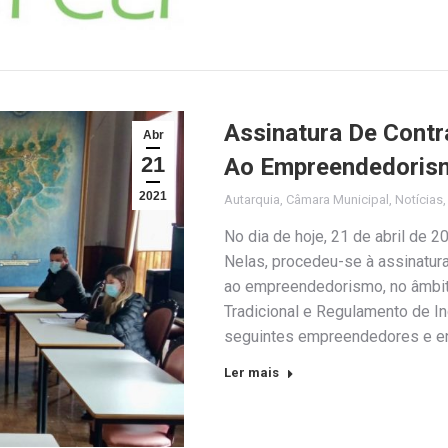
Assinatura De Cont
Abr
21
Ao Empreendedorism
2021
Autarquia
,
Câmara Municipal
,
Notícias
No dia de hoje, 21 de abril de 
Nelas, procedeu-se à assinatur
ao empreendedorismo, no âmbit
Tradicional e Regulamento de I
seguintes empreendedores e 
Ler mais