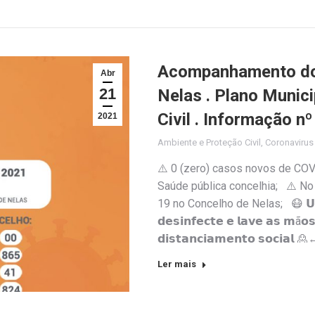
Acompanhamento do 
Abr
21
Nelas . Plano Munic
Civil . Informação n
2021
Ambiente e Proteção Civil
,
Coronaviru
⚠️ 0 (zero) casos novos de COV
Saúde pública concelhia; ⚠️ No
19 no Concelho de Nelas; 😷 𝗨𝘀𝗲 
𝗱𝗲𝘀𝗶𝗻𝗳𝗲𝗰𝘁𝗲 𝗲 𝗹𝗮𝘃𝗲 𝗮𝘀 𝗺ã𝗼
𝗱𝗶𝘀𝘁𝗮𝗻𝗰𝗶𝗮𝗺𝗲𝗻𝘁𝗼 𝘀𝗼𝗰
Ler mais