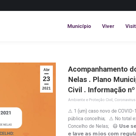
Município
Viver
Visi
Município
Viver
Visi
Acompanhamento do 
Abr
23
Nelas . Plano Munic
Civil . Informação n
2021
Ambiente e Proteção Civil
,
Coronaviru
⚠️ 1 (um) caso novo de COVID-1
pública concelhia; ⚠️ No total 
Concelho de Nelas; 😷 𝗨𝘀𝗲 𝘀𝗲𝗺𝗽
𝗲 𝗹𝗮𝘃𝗲 𝗮𝘀 𝗺ã𝗼𝘀 𝗰𝗼𝗺 𝗿𝗲𝗴𝘂𝗹