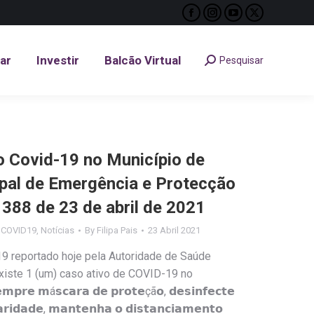
Facebook
Instagram
YouTube
X
tar
Investir
Balcão Virtual
Pesquisar
Search:
page
page
page
page
opens
opens
opens
opens
tar
Investir
Balcão Virtual
Pesquisar
Search:
in
in
in
in
new
new
new
new
window
window
window
window
Covid-19 no Município de
ipal de Emergência e Protecção
º 388 de 23 de abril de 2021
s COVID19
,
Notícias
By
Filipa Pais
23 Abril 2021
9 reportado hoje pela Autoridade de Saúde
existe 1 (um) caso ativo de COVID-19 no
𝗲 𝗺á𝘀𝗰𝗮𝗿𝗮 𝗱𝗲 𝗽𝗿𝗼𝘁𝗲çã𝗼, 𝗱𝗲𝘀𝗶𝗻𝗳𝗲𝗰𝘁𝗲
𝗿𝗶𝗱𝗮𝗱𝗲, 𝗺𝗮𝗻𝘁𝗲𝗻𝗵𝗮 𝗼 𝗱𝗶𝘀𝘁𝗮𝗻𝗰𝗶𝗮𝗺𝗲𝗻𝘁𝗼