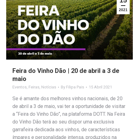
15
2021
Feira do Vinho Dão | 20 de abril a 3 de
maio
Eventos
,
Feiras
,
Notícias
By
Filipa Pais
15 Abril 2021
Se é amante dos melhores vinhos nacionais, de 20
de abril a 3 de maio, vai ter a oportunidade de visitar
a “Feira do Vinho Dão”, na plataforma DOTT. Na Feira
do Vinho Dão terá ao seu dispor uma exclusiva
garrafeira dedicada aos vinhos, de características
ímpares e personalidade intensa, produzidos na