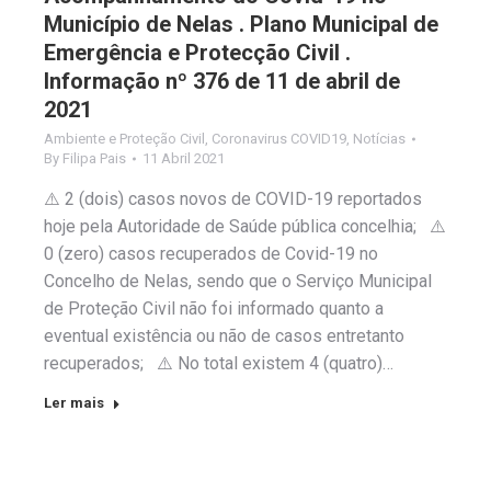
Município de Nelas . Plano Municipal de
Emergência e Protecção Civil .
Informação nº 376 de 11 de abril de
2021
Ambiente e Proteção Civil
,
Coronavirus COVID19
,
Notícias
By
Filipa Pais
11 Abril 2021
⚠️ 2 (dois) casos novos de COVID-19 reportados
hoje pela Autoridade de Saúde pública concelhia; ⚠️
0 (zero) casos recuperados de Covid-19 no
Concelho de Nelas, sendo que o Serviço Municipal
de Proteção Civil não foi informado quanto a
eventual existência ou não de casos entretanto
recuperados; ⚠️ No total existem 4 (quatro)…
Ler mais