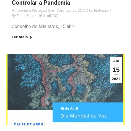
Controlar a Pandemia
Ambiente e Proteção Civil
,
Coronavirus COVID19
,
Notícias
By
Filipa Pais
16 Abril 2021
Conselho de Ministros, 15 abril
Ler mais
Abr
15
2021