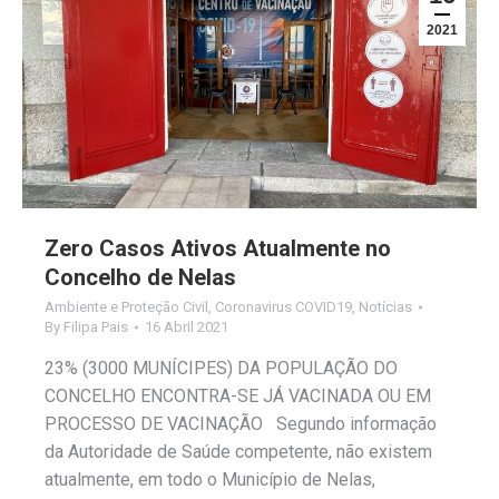
2021
Zero Casos Ativos Atualmente no
Concelho de Nelas
Ambiente e Proteção Civil
,
Coronavirus COVID19
,
Notícias
By
Filipa Pais
16 Abril 2021
23% (3000 MUNÍCIPES) DA POPULAÇÃO DO
CONCELHO ENCONTRA-SE JÁ VACINADA OU EM
PROCESSO DE VACINAÇÃO Segundo informação
da Autoridade de Saúde competente, não existem
atualmente, em todo o Município de Nelas,