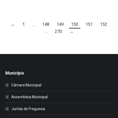
←
1
…
148
149
150
151
152
…
270
→
Município
Câmara Municipal
Assembleia Municipal
Juntas de Freguesia