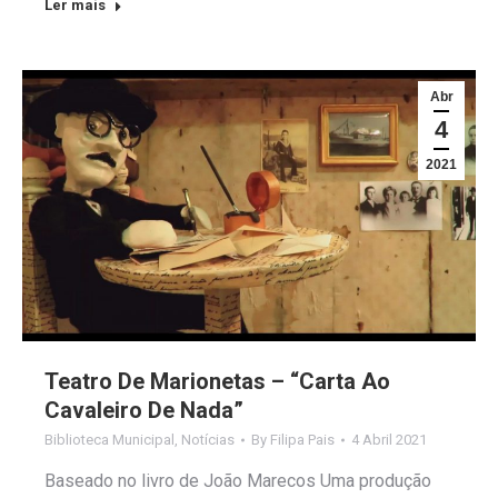
Ler mais
Abr
4
2021
Teatro De Marionetas – “Carta Ao
Cavaleiro De Nada”
Biblioteca Municipal
,
Notícias
By
Filipa Pais
4 Abril 2021
Baseado no livro de João Marecos Uma produção