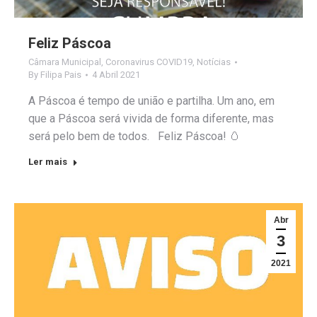
Feliz Páscoa
Câmara Municipal
,
Coronavirus COVID19
,
Notícias
By
Filipa Pais
4 Abril 2021
A Páscoa é tempo de união e partilha. Um ano, em
que a Páscoa será vivida de forma diferente, mas
será pelo bem de todos. Feliz Páscoa! 🥚
Ler mais
Abr
3
2021