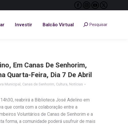
Facebook
Instagram
YouTube
X
tar
Investir
Balcão Virtual
Pesquisar
Search:
page
page
page
page
opens
opens
opens
opens
tar
Investir
Balcão Virtual
Pesquisar
Search:
in
in
in
in
new
new
new
new
window
window
window
window
lino, Em Canas De Senhorim,
 Quarta-Feira, Dia 7 De Abril
ra Municipal
,
Canas de Senhorim
,
Cultura
,
Notícias
 14h30, reabrirá a Biblioteca José Adelino em
va que conta com a colaboração entre a
mbeiros Voluntários de Canas de Senhorim e a
ta forma, a comunidade poderá usufruir de mais