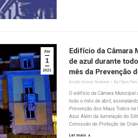
Edifício da Câmara 
Abr
1
de azul durante todo
mês da Prevenção d
2021
Acção Social
,
Notícias
By
Filipa Pais
O edifício da Câmara Municipal 
todo o mês de abril, assinaland
Prevenção dos Maus Tratos na 
Azul. Além da iluminação do Edif
Comissão de Proteção de Cria
Ler mais