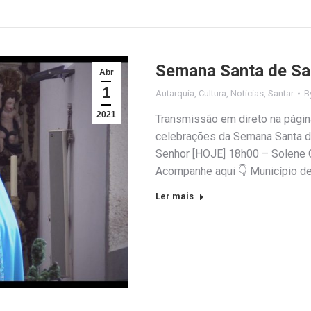
Semana Santa de Sa
Abr
1
Autarquia
,
Cultura
,
Notícias
,
Santar
B
2021
Transmissão em direto na págin
celebrações da Semana Santa d
Senhor [HOJE] 18h00 – Solene 
Acompanhe aqui 👇 Município d
Ler mais