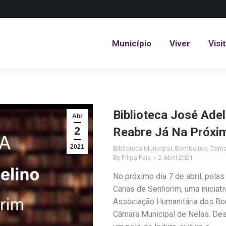
Município
Viver
Visi
Município
Viver
Visi
Biblioteca José Ade
Abr
2
Reabre Já Na Próxima
2021
Biblioteca Municipal
,
Bombeiros
,
Câma
By
Filipa Pais
2 Abril 2021
No próximo dia 7 de abril, pelas
Canas de Senhorim, uma iniciati
Associação Humanitária dos Bo
Câmara Municipal de Nelas. Des