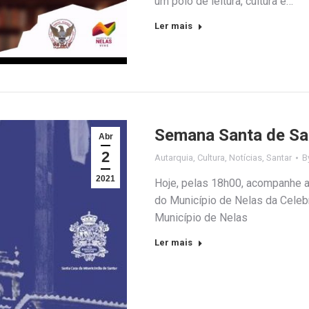
um polo de leitura, cultura e…
Ler mais
Semana Santa de San
Abr
2
Autarquia
,
Cultura
,
Notícias
,
Santar
B
2021
Hoje, pelas 18h00, acompanhe a
do Município de Nelas da Celeb
Município de Nelas
Ler mais