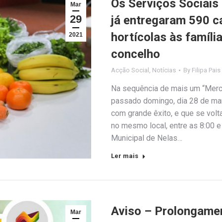
Os Serviços Sociais
Mar
29
já entregaram 590 c
hortícolas às famíli
2021
concelho
Acção Social
,
Notícias
By
Filipa Pais
Na sequência de mais um “Merca
passado domingo, dia 28 de ma
com grande êxito, e que se volt
no mesmo local, entre as 8:00 e
Municipal de Nelas…
Ler mais
Aviso – Prolongame
Mar