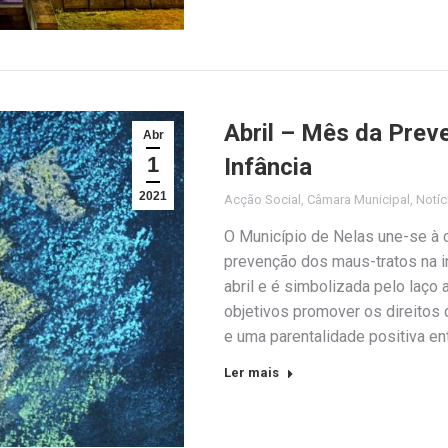
Abril – Mês da Pre
Abr
1
Infância
2021
Acção Social
,
Câmara Municipal
,
Notíc
O Município de Nelas une-se à 
prevenção dos maus-tratos na i
abril e é simbolizada pelo laço
objetivos promover os direitos 
e uma parentalidade positiva en
Ler mais