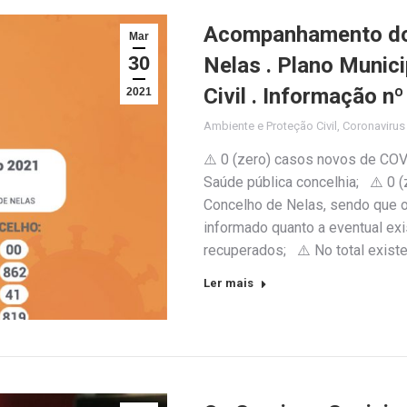
Acompanhamento do 
Mar
30
Nelas . Plano Munic
Civil . Informação 
2021
Ambiente e Proteção Civil
,
Coronaviru
⚠️ 0 (zero) casos novos de COV
Saúde pública concelhia; ⚠️ 0 
Concelho de Nelas, sendo que o 
informado quanto a eventual exi
recuperados; ⚠️ No total exist
Ler mais