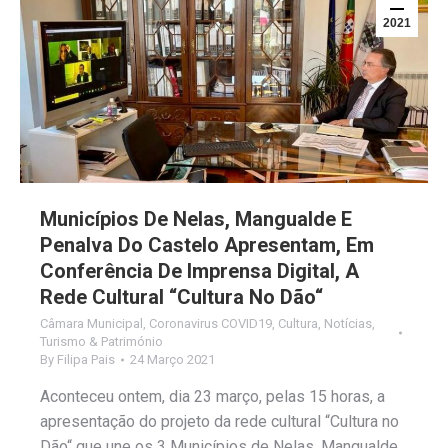
2021
Municípios De Nelas, Mangualde E
Penalva Do Castelo Apresentam, Em
Conferência De Imprensa Digital, A
Rede Cultural “Cultura No Dão“
Câmara Municipal
,
Coronavirus COVID19
,
Cultura
,
Notícias
,
Turismo & Património
By
Filipa Pais
24 Março 2021
Aconteceu ontem, dia 23 março, pelas 15 horas, a
apresentação do projeto da rede cultural “Cultura no
Dão“ que une os 3 Municípios de Nelas, Mangualde