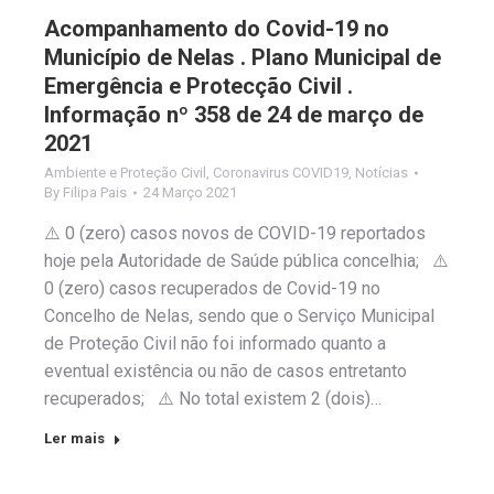
Acompanhamento do Covid-19 no
Município de Nelas . Plano Municipal de
Emergência e Protecção Civil .
Informação nº 358 de 24 de março de
2021
Ambiente e Proteção Civil
,
Coronavirus COVID19
,
Notícias
By
Filipa Pais
24 Março 2021
⚠️ 0 (zero) casos novos de COVID-19 reportados
hoje pela Autoridade de Saúde pública concelhia; ⚠️
0 (zero) casos recuperados de Covid-19 no
Concelho de Nelas, sendo que o Serviço Municipal
de Proteção Civil não foi informado quanto a
eventual existência ou não de casos entretanto
recuperados; ⚠️ No total existem 2 (dois)…
Ler mais