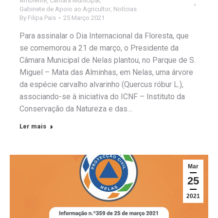
Ambiente
,
Câmara Municipal
,
Gabinete de Apoio ao Agricultor
,
Notícias
By
Filipa Pais
25 Março 2021
Para assinalar o Dia Internacional da Floresta, que
se comemorou a 21 de março, o Presidente da
Câmara Municipal de Nelas plantou, no Parque de S.
Miguel – Mata das Alminhas, em Nelas, uma árvore
da espécie carvalho alvarinho (Quercus róbur L.),
associando-se à iniciativa do ICNF – Instituto da
Conservação da Natureza e das…
Ler mais
Mar
25
2021