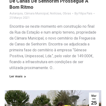
De Canas De Senhorim Prossegue A
Bom Ritmo
Autarquia
,
Câmara Municipal
,
Notícias
,
Obras
By
Filipa Pais
25 Março 2021
Encontra-se neste momento em construção no final
da Rua da Estação e num amplo terreno, propriedade
da Câmara Municipal, o novo cemitério da Freguesia
de Canas de Senhorim. Encontra-se adjudicada a
primeira fase do cemitério à empresa “Génese
Positiva, Unipessoal, Lda.“, pelo valor de 149.000€,
ficando a infraestrutura em condições de ser
utilizada proximamente. O…
Ler mais
Mar
25