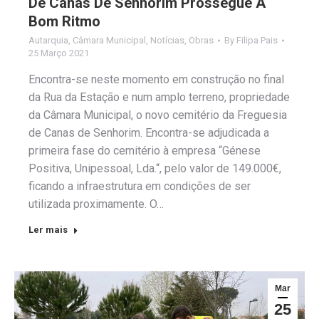
De Canas De Senhorim Prossegue A
Bom Ritmo
Autarquia
,
Câmara Municipal
,
Notícias
,
Obras
By
Filipa Pais
25 Março 2021
Encontra-se neste momento em construção no final
da Rua da Estação e num amplo terreno, propriedade
da Câmara Municipal, o novo cemitério da Freguesia
de Canas de Senhorim. Encontra-se adjudicada a
primeira fase do cemitério à empresa “Génese
Positiva, Unipessoal, Lda.“, pelo valor de 149.000€,
ficando a infraestrutura em condições de ser
utilizada proximamente. O…
Ler mais
Mar
25