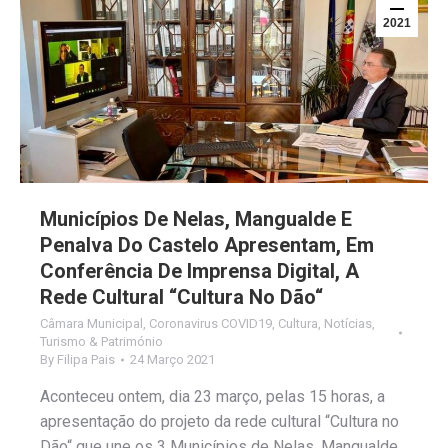
2021
Municípios De Nelas, Mangualde E
Penalva Do Castelo Apresentam, Em
Conferência De Imprensa Digital, A
Rede Cultural “Cultura No Dão“
Câmara Municipal
,
Coronavirus COVID19
,
Cultura
,
Notícias
,
Turismo & Património
By
Filipa Pais
24 Março 2021
Aconteceu ontem, dia 23 março, pelas 15 horas, a
apresentação do projeto da rede cultural “Cultura no
Dão“ que une os 3 Municípios de Nelas, Mangualde