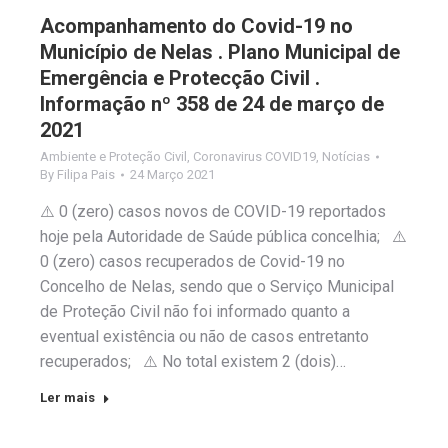
Acompanhamento do Covid-19 no
Município de Nelas . Plano Municipal de
Emergência e Protecção Civil .
Informação nº 358 de 24 de março de
2021
Ambiente e Proteção Civil
,
Coronavirus COVID19
,
Notícias
By
Filipa Pais
24 Março 2021
⚠️ 0 (zero) casos novos de COVID-19 reportados
hoje pela Autoridade de Saúde pública concelhia; ⚠️
0 (zero) casos recuperados de Covid-19 no
Concelho de Nelas, sendo que o Serviço Municipal
de Proteção Civil não foi informado quanto a
eventual existência ou não de casos entretanto
recuperados; ⚠️ No total existem 2 (dois)…
Ler mais