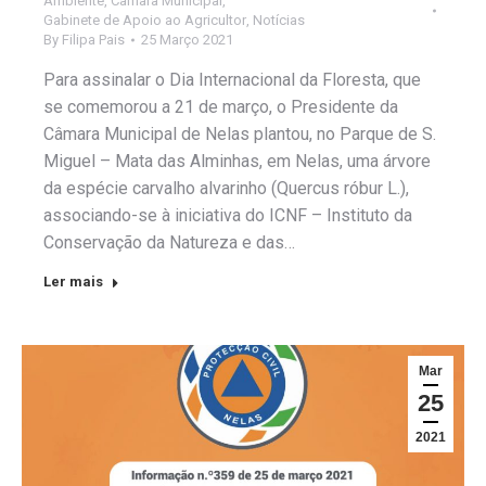
Ambiente
,
Câmara Municipal
,
Gabinete de Apoio ao Agricultor
,
Notícias
By
Filipa Pais
25 Março 2021
Para assinalar o Dia Internacional da Floresta, que
se comemorou a 21 de março, o Presidente da
Câmara Municipal de Nelas plantou, no Parque de S.
Miguel – Mata das Alminhas, em Nelas, uma árvore
da espécie carvalho alvarinho (Quercus róbur L.),
associando-se à iniciativa do ICNF – Instituto da
Conservação da Natureza e das…
Ler mais
Mar
25
2021