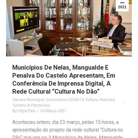
2021
Municípios De Nelas, Mangualde E
Penalva Do Castelo Apresentam, Em
Conferência De Imprensa Digital, A
Rede Cultural “Cultura No Dão“
Câmara Municipal
,
Coronavirus COVID19
,
Cultura
,
Notícias
,
Turismo & Património
By
Filipa Pais
24 Março 2021
Aconteceu ontem, dia 23 março, pelas 15 horas, a
apresentação do projeto da rede cultural “Cultura no
Dão“ que une os 3 Municípios de Nelas, Mangualde