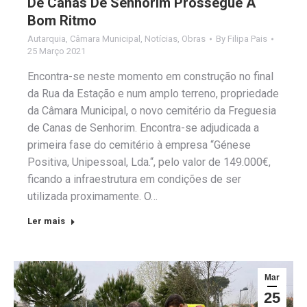
De Canas De Senhorim Prossegue A
Bom Ritmo
Autarquia
,
Câmara Municipal
,
Notícias
,
Obras
By
Filipa Pais
25 Março 2021
Encontra-se neste momento em construção no final
da Rua da Estação e num amplo terreno, propriedade
da Câmara Municipal, o novo cemitério da Freguesia
de Canas de Senhorim. Encontra-se adjudicada a
primeira fase do cemitério à empresa “Génese
Positiva, Unipessoal, Lda.“, pelo valor de 149.000€,
ficando a infraestrutura em condições de ser
utilizada proximamente. O…
Ler mais
Mar
25