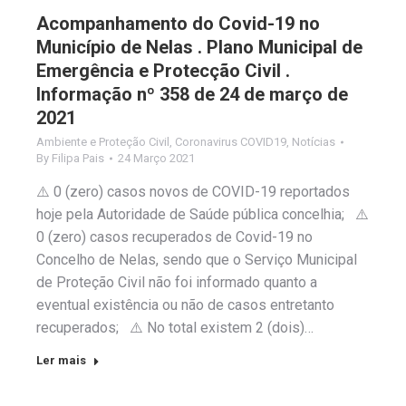
Acompanhamento do Covid-19 no
Município de Nelas . Plano Municipal de
Emergência e Protecção Civil .
Informação nº 358 de 24 de março de
2021
Ambiente e Proteção Civil
,
Coronavirus COVID19
,
Notícias
By
Filipa Pais
24 Março 2021
⚠️ 0 (zero) casos novos de COVID-19 reportados
hoje pela Autoridade de Saúde pública concelhia; ⚠️
0 (zero) casos recuperados de Covid-19 no
Concelho de Nelas, sendo que o Serviço Municipal
de Proteção Civil não foi informado quanto a
eventual existência ou não de casos entretanto
recuperados; ⚠️ No total existem 2 (dois)…
Ler mais