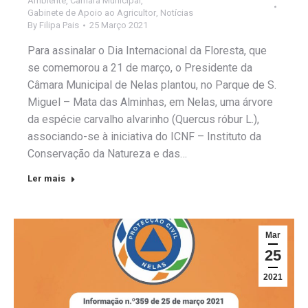
Ambiente
,
Câmara Municipal
,
Gabinete de Apoio ao Agricultor
,
Notícias
By
Filipa Pais
25 Março 2021
Para assinalar o Dia Internacional da Floresta, que
se comemorou a 21 de março, o Presidente da
Câmara Municipal de Nelas plantou, no Parque de S.
Miguel – Mata das Alminhas, em Nelas, uma árvore
da espécie carvalho alvarinho (Quercus róbur L.),
associando-se à iniciativa do ICNF – Instituto da
Conservação da Natureza e das…
Ler mais
Mar
25
2021