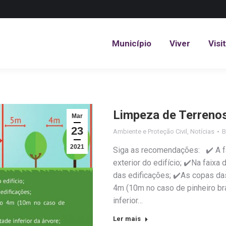
Município
Viver
Visi
Município
Viver
Visi
Limpeza de Terreno
Mar
23
Ambiente e Proteção Civil
,
Notícias
2021
Siga as recomendações: ✔️ A fai
exterior do edifício; ✔️Na faix
das edificações; ✔️As copas da
4m (10m no caso de pinheiro bra
inferior…
Ler mais