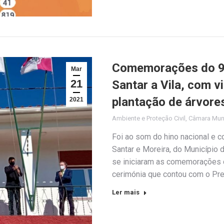
Comemorações do 93
Mar
21
Santar a Vila, com v
plantação de árvore
2021
Ambiente e Proteção Civil
,
Câmara Muni
Foi ao som do hino nacional e c
Santar e Moreira, do Município 
se iniciaram as comemorações do
cerimónia que contou com o Pre
Ler mais