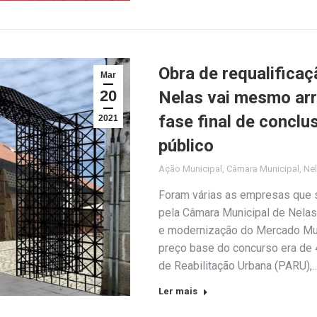
Obra de requalifica
Mar
20
Nelas vai mesmo ar
fase final de conclu
2021
público
Ação Municipal
,
Câmara Municipal
,
Ne
Foram várias as empresas que 
pela Câmara Municipal de Nelas,
e modernização do Mercado Mun
preço base do concurso era de 
de Reabilitação Urbana (PARU),
Ler mais