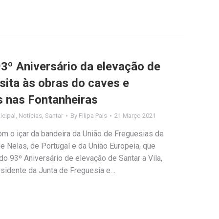
º Aniversário da elevação de
isita às obras do caves e
s nas Fontanheiras
cipal
,
Notícias
,
Santar
By
Filipa Pais
21 Março 2021
om o içar da bandeira da União de Freguesias de
de Nelas, de Portugal e da União Europeia, que
 93º Aniversário de elevação de Santar a Vila,
sidente da Junta de Freguesia e…