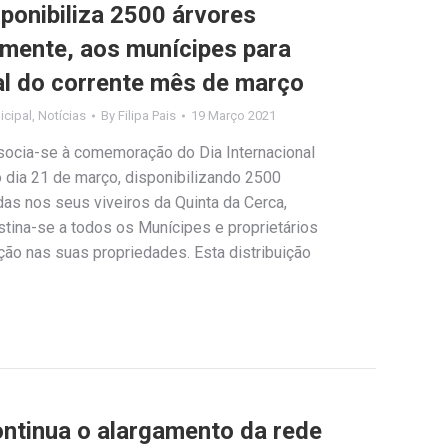
ponibiliza 2500 árvores
amente, aos munícipes para
nal do corrente mês de março
cipal
,
Notícias
By
Filipa Pais
19 Março 2021
socia-se à comemoração do Dia Internacional
 dia 21 de março, disponibilizando 2500
as nos seus viveiros da Quinta da Cerca,
estina-se a todos os Munícipes e proprietários
ção nas suas propriedades. Esta distribuição
ntinua o alargamento da rede