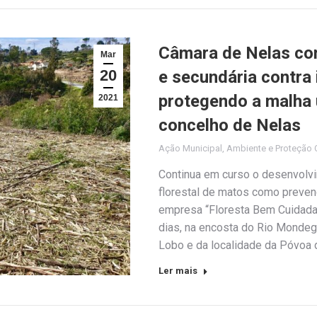
Câmara de Nelas con
Mar
20
e secundária contra 
protegendo a malha 
2021
concelho de Nelas
Ação Municipal
,
Ambiente e Proteção C
Continua em curso o desenvolvi
florestal de matos como prevenç
empresa “Floresta Bem Cuidada”
dias, na encosta do Rio Mondeg
Lobo e da localidade da Póvoa 
Ler mais