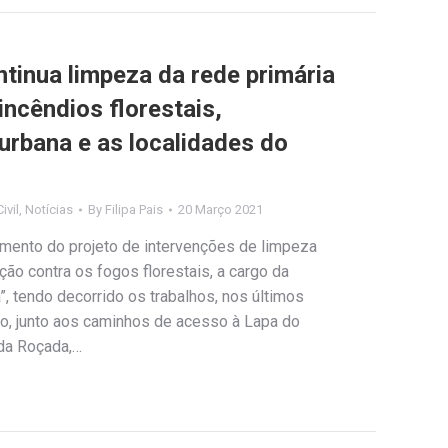
tinua limpeza da rede primária
incêndios florestais,
urbana e as localidades do
ivil
,
Notícias
By
Filipa Pais
20 Março 2021
mento do projeto de intervenções de limpeza
ão contra os fogos florestais, a cargo da
, tendo decorrido os trabalhos, nos últimos
o, junto aos caminhos de acesso à Lapa do
da Roçada,…