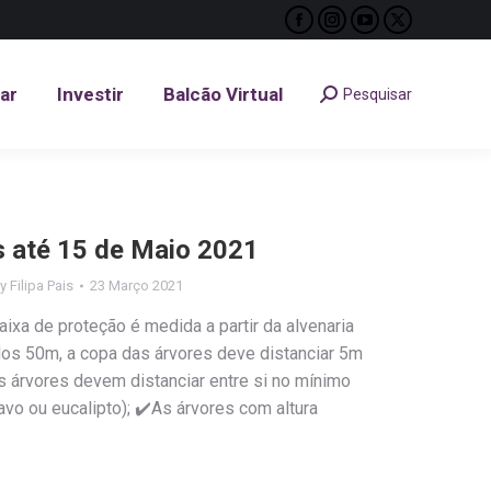
Facebook
Instagram
YouTube
X
tar
Investir
Balcão Virtual
Pesquisar
Search:
page
page
page
page
opens
opens
opens
opens
tar
Investir
Balcão Virtual
Pesquisar
Search:
in
in
in
in
new
new
new
new
window
window
window
window
s até 15 de Maio 2021
By
Filipa Pais
23 Março 2021
xa de proteção é medida a partir da alvenaria
a dos 50m, a copa das árvores deve distanciar 5m
s árvores devem distanciar entre si no mínimo
vo ou eucalipto); ✔️As árvores com altura