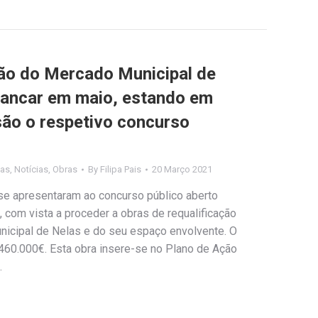
ção do Mercado Municipal de
rancar em maio, estando em
são o respetivo concurso
las
,
Notícias
,
Obras
By
Filipa Pais
20 Março 2021
se apresentaram ao concurso público aberto
 com vista a proceder a obras de requalificação
icipal de Nelas e do seu espaço envolvente. O
460.000€. Esta obra insere-se no Plano de Ação
…