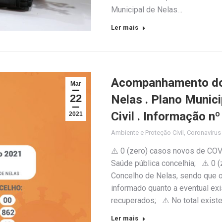
Municipal de Nelas…
Ler mais
Acompanhamento do 
Mar
22
Nelas . Plano Munic
Civil . Informação 
2021
Ambiente e Proteção Civil
,
Coronaviru
⚠️ 0 (zero) casos novos de COV
Saúde pública concelhia; ⚠️ 0 
Concelho de Nelas, sendo que o 
informado quanto a eventual exi
recuperados; ⚠️ No total exist
Ler mais