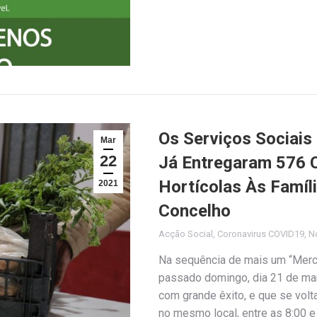
Os Serviços Sociais
Mar
22
Já Entregaram 576 
Hortícolas Às Famíl
2021
Concelho
Acção Social
,
Coronavirus COVID19
,
No
Na sequência de mais um “Merca
passado domingo, dia 21 de ma
com grande êxito, e que se volt
no mesmo local, entre as 8:00 e