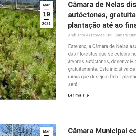
Câmara de Nelas dis
Mar
19
autóctones, gratuit
plantação até ao fi
2021
Ambiente e Proteção Civil
,
Câmara Muni
Este ano, a Câmara de Nelas as
das Florestas que se celebra no
árvores autóctones, desenvolvid
gratuitamente. Esta iniciativa d
rurais que desejem fazer planta
será…
Ler mais
Câmara Municipal co
Mar