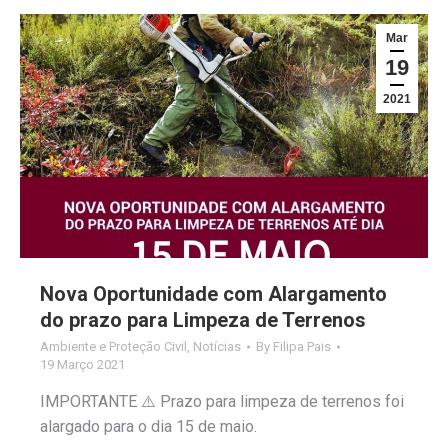
Mar
19
2021
Nova Oportunidade com Alargamento
do prazo para Limpeza de Terrenos
Ambiente e Proteção Civil
,
Notícias
By
Filipa Pais
19 Março 2021
IMPORTANTE ⚠️ Prazo para limpeza de terrenos foi
alargado para o dia 15 de maio.