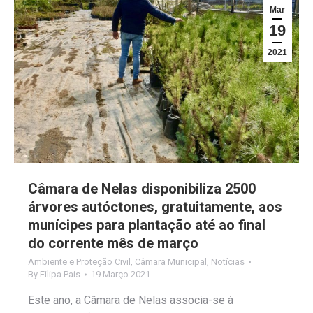
Mar
19
2021
Câmara de Nelas disponibiliza 2500
árvores autóctones, gratuitamente, aos
munícipes para plantação até ao final
do corrente mês de março
Ambiente e Proteção Civil
,
Câmara Municipal
,
Notícias
By
Filipa Pais
19 Março 2021
Este ano, a Câmara de Nelas associa-se à