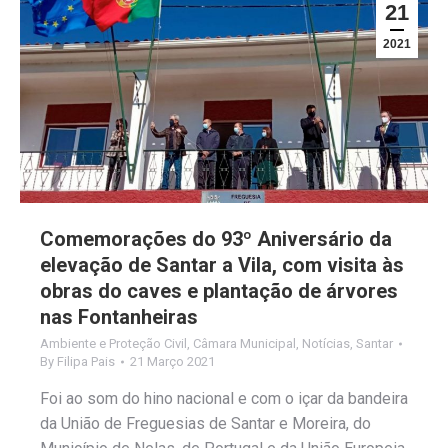
21
2021
Comemorações do 93º Aniversário da
elevação de Santar a Vila, com visita às
obras do caves e plantação de árvores
nas Fontanheiras
Ambiente e Proteção Civil
,
Câmara Municipal
,
Notícias
,
Santar
By
Filipa Pais
21 Março 2021
Foi ao som do hino nacional e com o içar da bandeira
da União de Freguesias de Santar e Moreira, do