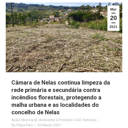
Mar
20
2021
Câmara de Nelas continua limpeza da
rede primária e secundária contra
incêndios florestais, protegendo a
malha urbana e as localidades do
concelho de Nelas
Ação Municipal
,
Ambiente e Proteção Civil
,
Notícias
By
Filipa Pais
20 Março 2021