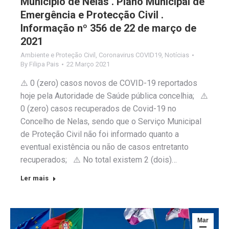
Município de Nelas . Plano Municipal de
Emergência e Protecção Civil .
Informação nº 356 de 22 de março de
2021
Ambiente e Proteção Civil
,
Coronavirus COVID19
,
Notícias
By
Filipa Pais
22 Março 2021
⚠️ 0 (zero) casos novos de COVID-19 reportados
hoje pela Autoridade de Saúde pública concelhia; ⚠️
0 (zero) casos recuperados de Covid-19 no
Concelho de Nelas, sendo que o Serviço Municipal
de Proteção Civil não foi informado quanto a
eventual existência ou não de casos entretanto
recuperados; ⚠️ No total existem 2 (dois)…
Ler mais
Mar