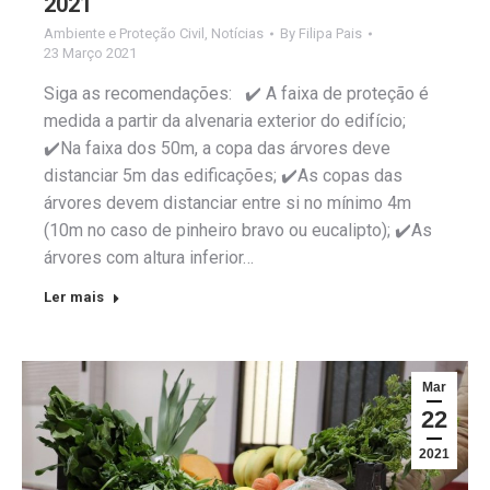
2021
Ambiente e Proteção Civil
,
Notícias
By
Filipa Pais
23 Março 2021
Siga as recomendações: ✔️ A faixa de proteção é
medida a partir da alvenaria exterior do edifício;
✔️Na faixa dos 50m, a copa das árvores deve
distanciar 5m das edificações; ✔️As copas das
árvores devem distanciar entre si no mínimo 4m
(10m no caso de pinheiro bravo ou eucalipto); ✔️As
árvores com altura inferior…
Ler mais
Mar
22
2021