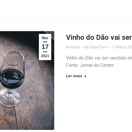
Vinho do Dão vai ser
Mar
17
Notícias
By
Filipa Pais
17 Março 2
2021
Vinho do Dão vai ser vendido em 
Fonte: Jornal do Centro
Ler mais