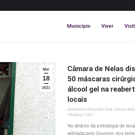
Município
Viver
Visi
Município
Viver
Visi
Câmara de Nelas dis
Mar
18
50 máscaras cirúrg
álcool gel na reaber
2021
locais
Ambiente e Proteção Civil
,
Câmara Muni
18 Março 2021
No âmbito da estratégia de le
adotada pelo Governo, nos term