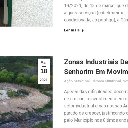
19/2021, de 13 de março, que de
alguns serviços (cabeleireiros,
condicionada, ao postigo), a Câ
Ler mais
Zonas Industriais D
Mar
18
Senhorim Em Movim
2021
Ação Municipal
,
Câmara Municipal
,
Not
Apesar das dificuldades decorr
de um ano, o investimento em d
setor industrial e nas nossas Á
parado de crescer, justificando
pelo Município nos últimos ano