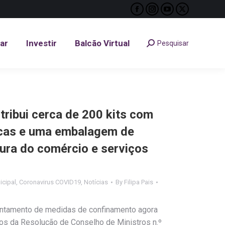
Facebook
Instagram
YouTube
X
tar
Investir
Balcão Virtual
Pesquisar
Search:
page
page
page
page
opens
opens
opens
opens
tar
Investir
Balcão Virtual
Pesquisar
Search:
in
in
in
in
new
new
new
new
window
window
window
window
tribui cerca de 200 kits com
icas e uma embalagem de
tura do comércio e serviços
cipal
,
Coronavirus COVID19
,
Notícias
By
Filipa Pais
vantamento de medidas de confinamento agora
os da Resolução de Conselho de Ministros n.º