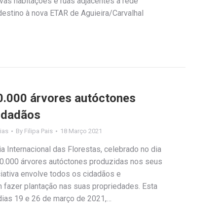
as habitações e ruas adjacentes à rede
estino à nova ETAR de Aguieira/Carvalhal
50.000 árvores autóctones
idadãos
ias
By
Filipa Pais
18 Março 2021
 Internacional das Florestas, celebrado no dia
50.000 árvores autóctones produzidas nos seus
iciativa envolve todos os cidadãos e
m fazer plantação nas suas propriedades. Esta
s dias 19 e 26 de março de 2021,…