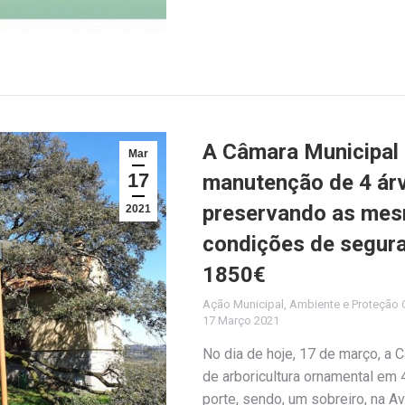
A Câmara Municipal 
Mar
17
manutenção de 4 árv
preservando as mes
2021
condições de segura
1850€
Ação Municipal
,
Ambiente e Proteção C
17 Março 2021
No dia de hoje, 17 de março, a 
de arboricultura ornamental em 
porte, sendo, um sobreiro, na Av