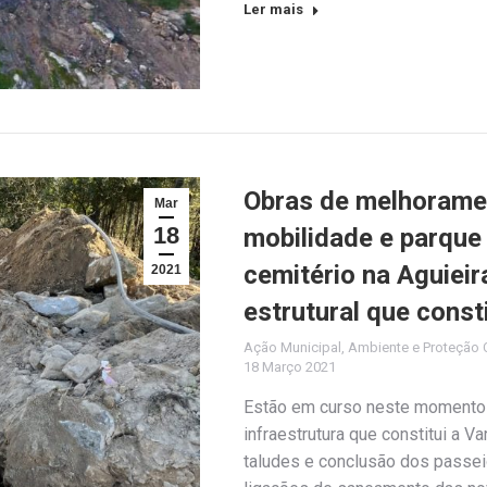
Ler mais
Obras de melhorame
Mar
18
mobilidade e parque
cemitério na Aguiei
2021
estrutural que consti
Ação Municipal
,
Ambiente e Proteção C
18 Março 2021
Estão em curso neste momento 
infraestrutura que constitui a V
taludes e conclusão dos passei