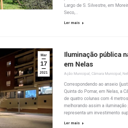
Largo de S. Silvestre, em Moreir
Seco,…
Ler mais
Iluminação pública 
Mar
17
em Nelas
2021
Ação Municipal
,
Câmara Municipal
,
Ne
Correspondendo ao anseio (just
Quinta do Pomar, em Nelas, a C
de quatro colunas com 4 metros
melhorando assim a iluminação p
representa um investimento sup
Ler mais