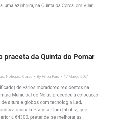
a, uma azinheira, na Quinta da Cerca, em Vilar
na praceta da Quinta do Pomar
las
,
Notícias
,
Obras
By
Filipa Pais
17 Março 2021
ificado) de vários moradores residentes na
âmara Municipal de Nelas procedeu à colocação
 de altura e globos com tecnologia Led,
ública daquela Praceta. Com tal obra, que
erior a €4300, pretende-se melhorar as…