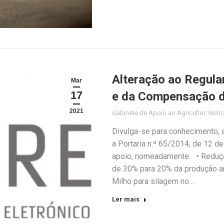
Alteração ao Regula
Mar
17
e da Compensação de
2021
Gabinete de Apoio ao Agricultor
,
Notíc
Divulga-se para conhecimento, 
a Portaria n.º 65/2014, de 12 d
apoio, nomeadamente: • Reduçã
de 30% para 20% da produção anu
Milho para silagem no…
Ler mais