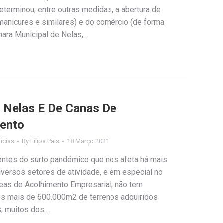
terminou, entre outras medidas, a abertura de
 manicures e similares) e do comércio (de forma
mara Municipal de Nelas,…
e Nelas E De Canas De
ento
ícias
By
Filipa Pais
18 Março 2021
entes do surto pandémico que nos afeta há mais
iversos setores de atividade, e em especial no
reas de Acolhimento Empresarial, não tem
 os mais de 600.000m2 de terrenos adquiridos
s, muitos dos…