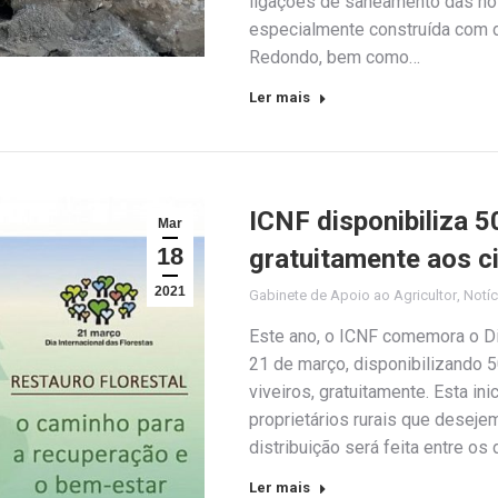
ligações de saneamento das nov
especialmente construída com d
Redondo, bem como…
Ler mais
ICNF disponibiliza 
Mar
18
gratuitamente aos c
2021
Gabinete de Apoio ao Agricultor
,
Notíc
Este ano, o ICNF comemora o Dia
21 de março, disponibilizando 
viveiros, gratuitamente. Esta in
proprietários rurais que deseje
distribuição será feita entre o
Ler mais