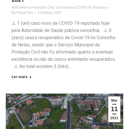
Ambiente e Proteção Civil
,
Coronavirus COVID19
,
Notícias
By
Filipa Pais
12 Março 2021
⚠️ 1 (um) caso novo de COVID-19 reportado hoje
pela Autoridade de Saúde pública concelhia; ⚠️ 0
(zero) casos recuperados de Covid-19 no Concelho
de Nelas, sendo que o Serviço Municipal de
Proteção Civil não foi informado quanto a eventual
existência ou não de casos entretanto recuperados;
⚠️ No total existem 3 (três)…
Ler mais
Mar
11
2021