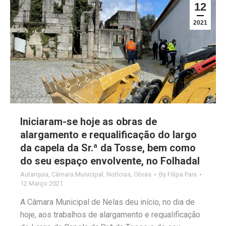
12
2021
Iniciaram-se hoje as obras de
alargamento e requalificação do largo
da capela da Sr.ª da Tosse, bem como
do seu espaço envolvente, no Folhadal
Autarquia
,
Câmara Municipal
,
Notícias
,
Obras
By
Filipa Pais
12 Março 2021
A Câmara Municipal de Nelas deu início, no dia de
hoje, aos trabalhos de alargamento e requalificação