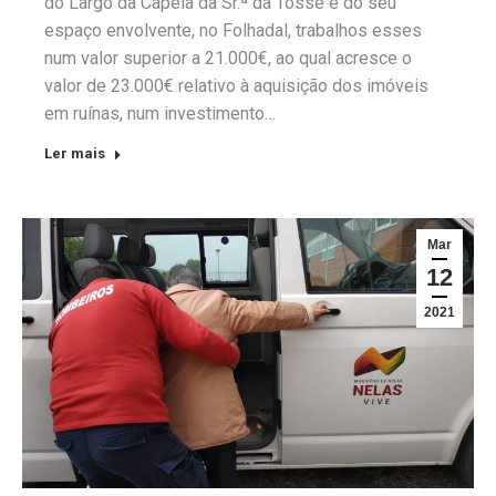
do Largo da Capela da Sr.ª da Tosse e do seu
espaço envolvente, no Folhadal, trabalhos esses
num valor superior a 21.000€, ao qual acresce o
valor de 23.000€ relativo à aquisição dos imóveis
em ruínas, num investimento…
Ler mais
Mar
12
2021